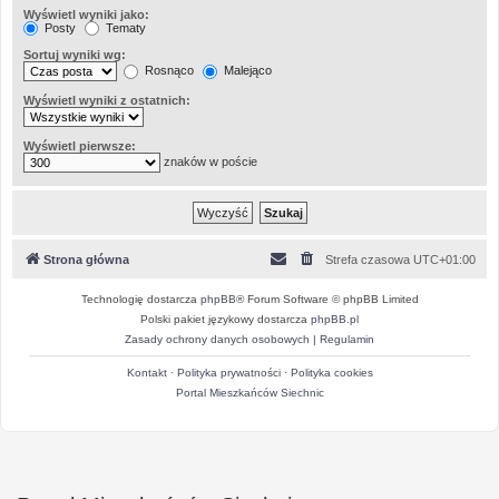
Wyświetl wyniki jako:
Posty
Tematy
Sortuj wyniki wg:
Rosnąco
Malejąco
Wyświetl wyniki z ostatnich:
Wyświetl pierwsze:
znaków w poście
Strona główna
Strefa czasowa
UTC+01:00
Technologię dostarcza
phpBB
® Forum Software © phpBB Limited
Polski pakiet językowy dostarcza
phpBB.pl
Zasady ochrony danych osobowych
|
Regulamin
Kontakt
·
Polityka prywatności
·
Polityka cookies
Portal Mieszkańców Siechnic