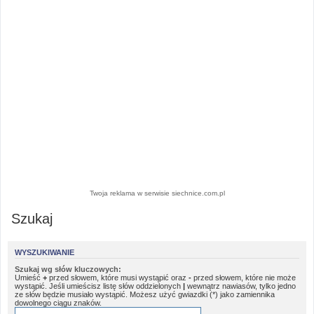
Twoja reklama w serwisie siechnice.com.pl
Szukaj
WYSZUKIWANIE
Szukaj wg słów kluczowych:
Umieść
+
przed słowem, które musi wystąpić oraz
-
przed słowem, które nie może
wystąpić. Jeśli umieścisz listę słów oddzielonych
|
wewnątrz nawiasów, tylko jedno
ze słów będzie musiało wystąpić. Możesz użyć gwiazdki (*) jako zamiennika
dowolnego ciągu znaków.