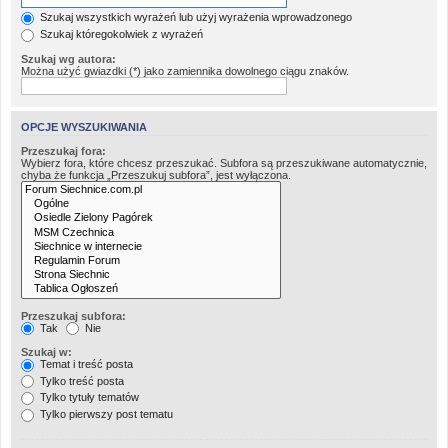
Szukaj wszystkich wyrażeń lub użyj wyrażenia wprowadzonego
Szukaj któregokolwiek z wyrażeń
Szukaj wg autora:
Można użyć gwiazdki (*) jako zamiennika dowolnego ciągu znaków.
OPCJE WYSZUKIWANIA
Przeszukaj fora:
Wybierz fora, które chcesz przeszukać. Subfora są przeszukiwane automatycznie,
chyba że funkcja „Przeszukuj subfora”, jest wyłączona.
Przeszukaj subfora:
Tak
Nie
Szukaj w:
Temat i treść posta
Tylko treść posta
Tylko tytuły tematów
Tylko pierwszy post tematu