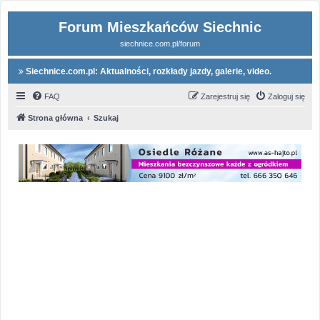
Forum Mieszkańców Siechnic
siechnice.com.pl/forum
Siechnice.com.pl: Aktualności, rozkłady jazdy, galerie, video.
FAQ
Zarejestruj się
Zaloguj się
Strona główna
Szukaj