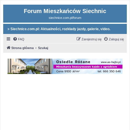
Forum Mieszkańców Siechnic
siechnice.com.pl/forum
Siechnice.com.pl: Aktualności, rozkłady jazdy, galerie, video.
FAQ
Zarejestruj się
Zaloguj się
Strona główna
Szukaj