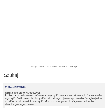
Twoja reklama w serwisie siechnice.com.pl
Szukaj
WYSZUKIWANIE
Szukaj wg słów kluczowych:
Umieść
+
przed słowem, które musi wystąpić oraz
-
przed słowem, które nie może
wystąpić. Jeśli umieścisz listę słów oddzielonych
|
wewnątrz nawiasów, tylko jedno
ze słów będzie musiało wystąpić. Możesz użyć gwiazdki (*) jako zamiennika
dowolnego ciągu znaków.