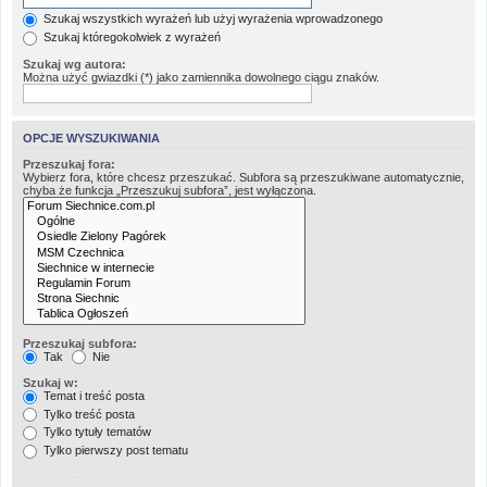
Szukaj wszystkich wyrażeń lub użyj wyrażenia wprowadzonego
Szukaj któregokolwiek z wyrażeń
Szukaj wg autora:
Można użyć gwiazdki (*) jako zamiennika dowolnego ciągu znaków.
OPCJE WYSZUKIWANIA
Przeszukaj fora:
Wybierz fora, które chcesz przeszukać. Subfora są przeszukiwane automatycznie,
chyba że funkcja „Przeszukuj subfora”, jest wyłączona.
Przeszukaj subfora:
Tak
Nie
Szukaj w:
Temat i treść posta
Tylko treść posta
Tylko tytuły tematów
Tylko pierwszy post tematu