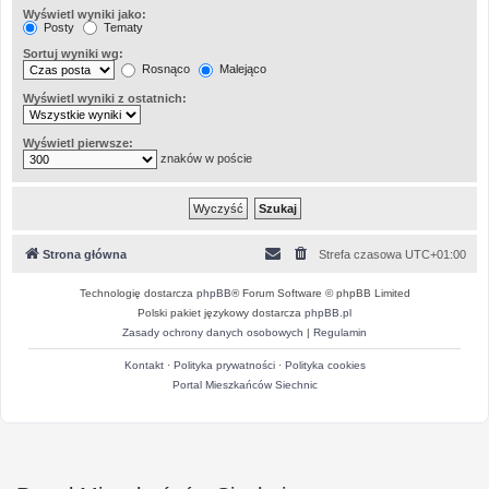
Wyświetl wyniki jako:
Posty
Tematy
Sortuj wyniki wg:
Rosnąco
Malejąco
Wyświetl wyniki z ostatnich:
Wyświetl pierwsze:
znaków w poście
Strona główna
Strefa czasowa
UTC+01:00
Technologię dostarcza
phpBB
® Forum Software © phpBB Limited
Polski pakiet językowy dostarcza
phpBB.pl
Zasady ochrony danych osobowych
|
Regulamin
Kontakt
·
Polityka prywatności
·
Polityka cookies
Portal Mieszkańców Siechnic