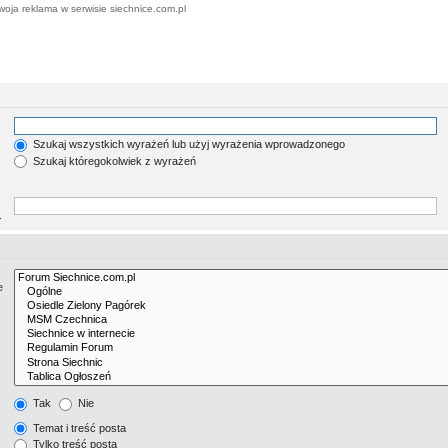
woja reklama w serwisie siechnice.com.pl
Szukaj wszystkich wyrażeń lub użyj wyrażenia wprowadzonego
Szukaj któregokolwiek z wyrażeń
.
e
Tak
Nie
Temat i treść posta
Tylko treść posta