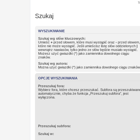
T
Szukaj
WYSZUKIWANIE
Szukaj wg słów kluczowych:
Umieść
+
przed słowem, które musi wystąpić oraz
-
przed słowem,
które nie może wystąpić. Jeśli umieścisz listę słów oddzielonych
|
wewnątrz nawiasów, tylko jedno ze słów będzie musiało wystąpić.
Możesz użyć gwiazdki (*) jako zamiennika dowolnego ciągu
znaków.
Szukaj wg autora:
Można użyć gwiazdki (*) jako zamiennika dowolnego ciągu znaków
OPCJE WYSZUKIWANIA
Przeszukaj fora:
Wybierz fora, które chcesz przeszukać. Subfora są przeszukiwan
automatycznie, chyba że funkcja „Przeszukuj subfora”, jest
wyłączona.
Przeszukaj subfora:
Szukaj w: