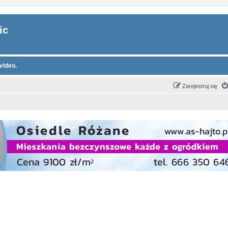
ic
video.
Zarejestruj się