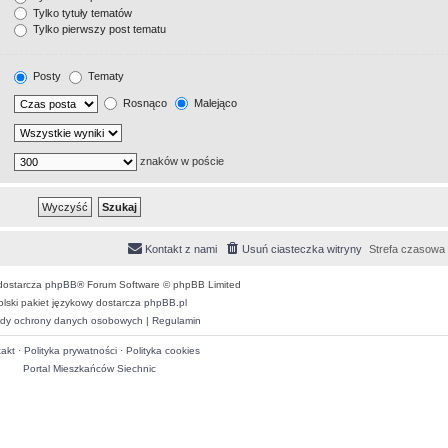
Tylko tytuły tematów
Tylko pierwszy post tematu
Posty
Tematy
Rosnąco
Malejąco
znaków w poście
Kontakt z nami
Usuń ciasteczka witryny
Strefa czasowa
dostarcza
phpBB
® Forum Software © phpBB Limited
olski pakiet językowy dostarcza
phpBB.pl
dy ochrony danych osobowych
|
Regulamin
akt
·
Polityka prywatności
·
Polityka cookies
Portal Mieszkańców Siechnic