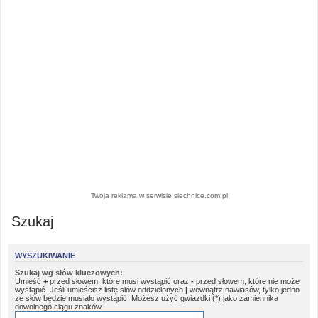
Twoja reklama w serwisie siechnice.com.pl
Szukaj
WYSZUKIWANIE
Szukaj wg słów kluczowych:
Umieść
+
przed słowem, które musi wystąpić oraz
-
przed słowem, które nie może
wystąpić. Jeśli umieścisz listę słów oddzielonych
|
wewnątrz nawiasów, tylko jedno
ze słów będzie musiało wystąpić. Możesz użyć gwiazdki (*) jako zamiennika
dowolnego ciągu znaków.