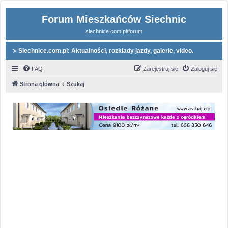
Forum Mieszkańców Siechnic
siechnice.com.pl/forum
Siechnice.com.pl: Aktualności, rozkłady jazdy, galerie, video.
FAQ
Zarejestruj się
Zaloguj się
Strona główna
Szukaj