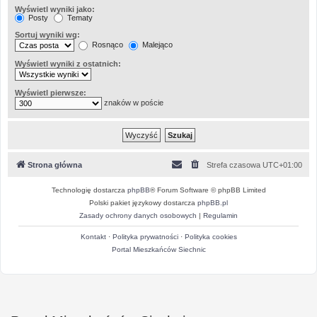
Wyświetl wyniki jako:
Posty
Tematy
Sortuj wyniki wg:
Rosnąco
Malejąco
Wyświetl wyniki z ostatnich:
Wyświetl pierwsze:
znaków w poście
Strona główna
Strefa czasowa
UTC+01:00
Technologię dostarcza
phpBB
® Forum Software © phpBB Limited
Polski pakiet językowy dostarcza
phpBB.pl
Zasady ochrony danych osobowych
|
Regulamin
Kontakt
·
Polityka prywatności
·
Polityka cookies
Portal Mieszkańców Siechnic