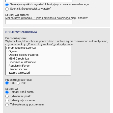
Szukaj wszystkich wyrażeń lub użyj wyrażenia wprowadzonego
Szukaj któregokolwiek z wyrażeń
Szukaj wg autora:
Można użyć gwiazdki (*) jako zamiennika dowolnego ciągu znaków.
OPCJE WYSZUKIWANIA
Przeszukaj fora:
Wybierz fora, które chcesz przeszukać. Subfora są przeszukiwane automatycznie,
chyba że funkcja „Przeszukuj subfora”, jest wyłączona.
Przeszukaj subfora:
Tak
Nie
Szukaj w:
Temat i treść posta
Tylko treść posta
Tylko tytuły tematów
Tylko pierwszy post tematu