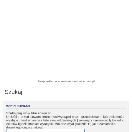
Twoja reklama w serwisie siechnice.com.pl
Szukaj
WYSZUKIWANIE
Szukaj wg słów kluczowych:
Umieść
+
przed słowem, które musi wystąpić oraz
-
przed słowem, które nie może
wystąpić. Jeśli umieścisz listę słów oddzielonych
|
wewnątrz nawiasów, tylko jedno
ze słów będzie musiało wystąpić. Możesz użyć gwiazdki (*) jako zamiennika
dowolnego ciągu znaków.