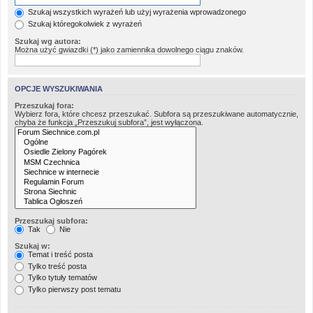
Szukaj wszystkich wyrażeń lub użyj wyrażenia wprowadzonego
Szukaj któregokolwiek z wyrażeń
Szukaj wg autora:
Można użyć gwiazdki (*) jako zamiennika dowolnego ciągu znaków.
OPCJE WYSZUKIWANIA
Przeszukaj fora:
Wybierz fora, które chcesz przeszukać. Subfora są przeszukiwane automatycznie,
chyba że funkcja „Przeszukuj subfora”, jest wyłączona.
Przeszukaj subfora:
Tak
Nie
Szukaj w:
Temat i treść posta
Tylko treść posta
Tylko tytuły tematów
Tylko pierwszy post tematu