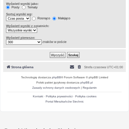
Wyświetl wyniki jako:
Posty
Tematy
Sortuj wyniki wg:
Rosnąco
Malejąco
Wyświetl wyniki z ostatnich:
Wyświetl pierwsze:
znaków w poście
Strona główna
Strefa czasowa
UTC+01:00
Technologię dostarcza
phpBB
® Forum Software © phpBB Limited
Polski pakiet językowy dostarcza
phpBB.pl
Zasady ochrony danych osobowych
|
Regulamin
Kontakt
·
Polityka prywatności
·
Polityka cookies
Portal Mieszkańców Siechnic