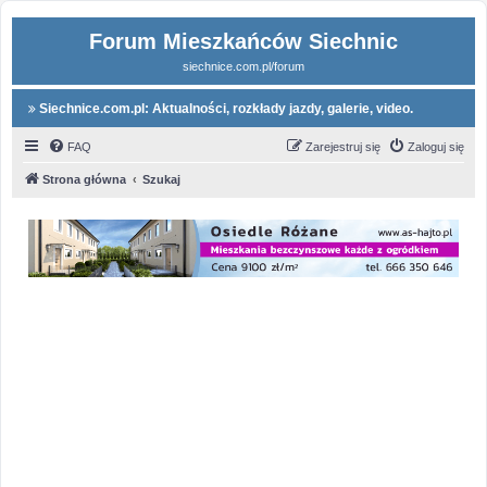
Forum Mieszkańców Siechnic
siechnice.com.pl/forum
Siechnice.com.pl: Aktualności, rozkłady jazdy, galerie, video.
FAQ
Zarejestruj się
Zaloguj się
Strona główna
Szukaj