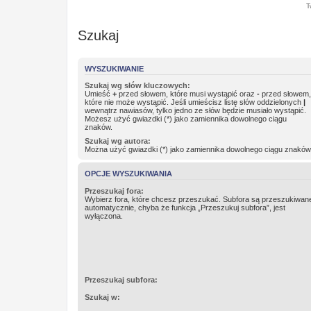
T
Szukaj
WYSZUKIWANIE
Szukaj wg słów kluczowych:
Umieść
+
przed słowem, które musi wystąpić oraz
-
przed słowem,
które nie może wystąpić. Jeśli umieścisz listę słów oddzielonych
|
wewnątrz nawiasów, tylko jedno ze słów będzie musiało wystąpić.
Możesz użyć gwiazdki (*) jako zamiennika dowolnego ciągu
znaków.
Szukaj wg autora:
Można użyć gwiazdki (*) jako zamiennika dowolnego ciągu znaków
OPCJE WYSZUKIWANIA
Przeszukaj fora:
Wybierz fora, które chcesz przeszukać. Subfora są przeszukiwan
automatycznie, chyba że funkcja „Przeszukuj subfora”, jest
wyłączona.
Przeszukaj subfora:
Szukaj w: