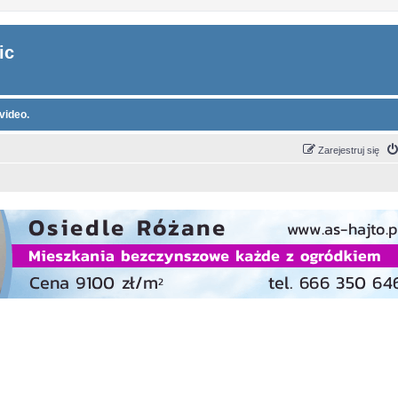
ic
video.
Zarejestruj się