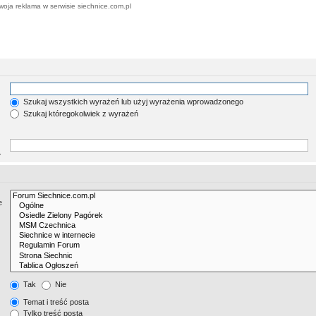
woja reklama w serwisie siechnice.com.pl
Szukaj wszystkich wyrażeń lub użyj wyrażenia wprowadzonego
Szukaj któregokolwiek z wyrażeń
.
e
Tak
Nie
Temat i treść posta
Tylko treść posta