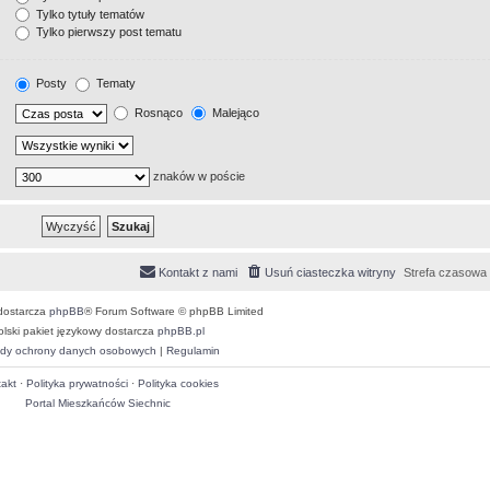
Tylko tytuły tematów
Tylko pierwszy post tematu
Posty
Tematy
Rosnąco
Malejąco
znaków w poście
Kontakt z nami
Usuń ciasteczka witryny
Strefa czasowa
dostarcza
phpBB
® Forum Software © phpBB Limited
olski pakiet językowy dostarcza
phpBB.pl
dy ochrony danych osobowych
|
Regulamin
akt
·
Polityka prywatności
·
Polityka cookies
Portal Mieszkańców Siechnic