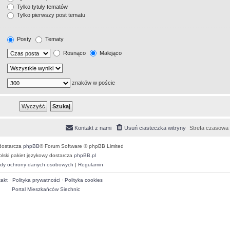
Tylko tytuły tematów
Tylko pierwszy post tematu
Posty
Tematy
Rosnąco
Malejąco
znaków w poście
Kontakt z nami
Usuń ciasteczka witryny
Strefa czasowa
dostarcza
phpBB
® Forum Software © phpBB Limited
olski pakiet językowy dostarcza
phpBB.pl
dy ochrony danych osobowych
|
Regulamin
akt
·
Polityka prywatności
·
Polityka cookies
Portal Mieszkańców Siechnic