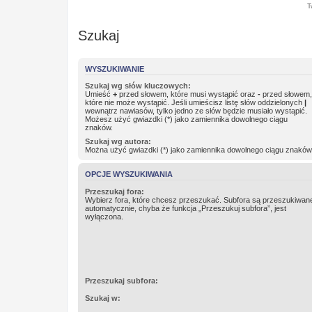
T
Szukaj
WYSZUKIWANIE
Szukaj wg słów kluczowych:
Umieść
+
przed słowem, które musi wystąpić oraz
-
przed słowem,
które nie może wystąpić. Jeśli umieścisz listę słów oddzielonych
|
wewnątrz nawiasów, tylko jedno ze słów będzie musiało wystąpić.
Możesz użyć gwiazdki (*) jako zamiennika dowolnego ciągu
znaków.
Szukaj wg autora:
Można użyć gwiazdki (*) jako zamiennika dowolnego ciągu znaków
OPCJE WYSZUKIWANIA
Przeszukaj fora:
Wybierz fora, które chcesz przeszukać. Subfora są przeszukiwan
automatycznie, chyba że funkcja „Przeszukuj subfora”, jest
wyłączona.
Przeszukaj subfora:
Szukaj w: