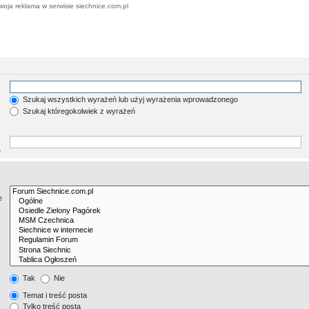
woja reklama w serwisie siechnice.com.pl
Szukaj wszystkich wyrażeń lub użyj wyrażenia wprowadzonego
Szukaj któregokolwiek z wyrażeń
.
e
Tak
Nie
Temat i treść posta
Tylko treść posta