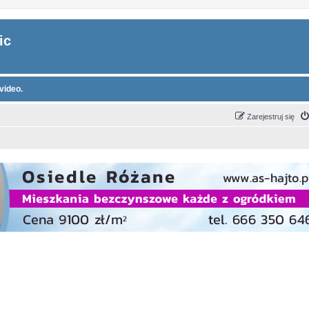
ic
video.
Zarejestruj się