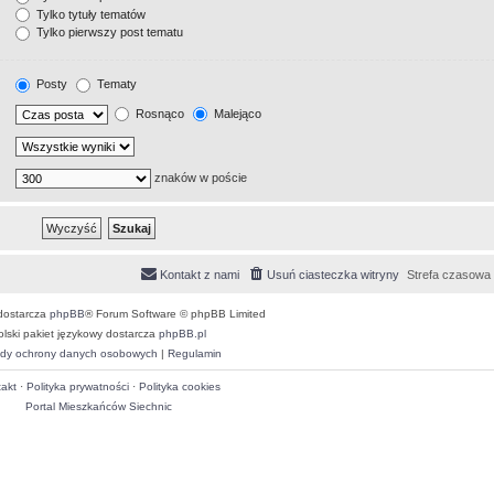
Tylko tytuły tematów
Tylko pierwszy post tematu
Posty
Tematy
Rosnąco
Malejąco
znaków w poście
Kontakt z nami
Usuń ciasteczka witryny
Strefa czasowa
dostarcza
phpBB
® Forum Software © phpBB Limited
olski pakiet językowy dostarcza
phpBB.pl
dy ochrony danych osobowych
|
Regulamin
akt
·
Polityka prywatności
·
Polityka cookies
Portal Mieszkańców Siechnic