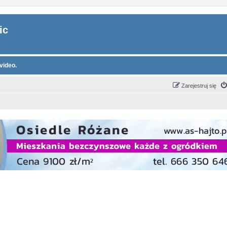
ic
video.
Zarejestruj się