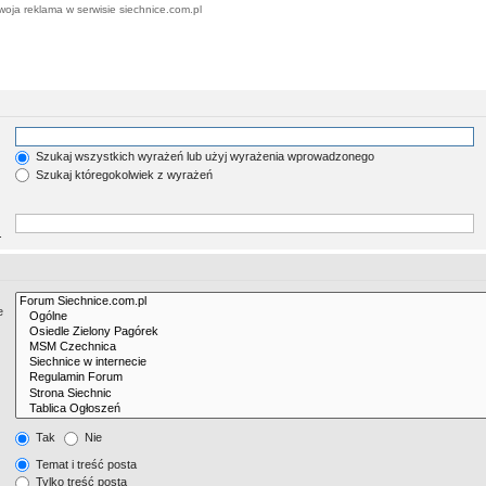
woja reklama w serwisie siechnice.com.pl
Szukaj wszystkich wyrażeń lub użyj wyrażenia wprowadzonego
Szukaj któregokolwiek z wyrażeń
.
e
Tak
Nie
Temat i treść posta
Tylko treść posta