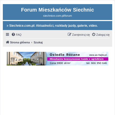
Forum Mieszkańców Siechnic
siechnice.com.pl/forum
Siechnice.com.pl: Aktualności, rozkłady jazdy, galerie, video.
FAQ
Zarejestruj się
Zaloguj się
Strona główna
Szukaj