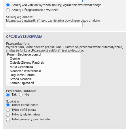
Szukaj wszystkich wyrażeń lub użyj wyrażenia wprowadzonego
Szukaj któregokolwiek z wyrażeń
Szukaj wg autora:
Można użyć gwiazdki (*) jako zamiennika dowolnego ciągu znaków.
OPCJE WYSZUKIWANIA
Przeszukaj fora:
Wybierz fora, które chcesz przeszukać. Subfora są przeszukiwane automatycznie,
chyba że funkcja „Przeszukuj subfora”, jest wyłączona.
Przeszukaj subfora:
Tak
Nie
Szukaj w:
Temat i treść posta
Tylko treść posta
Tylko tytuły tematów
Tylko pierwszy post tematu