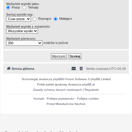
Wyświetl wyniki jako:
Posty
Tematy
Sortuj wyniki wg:
Rosnąco
Malejąco
Wyświetl wyniki z ostatnich:
Wyświetl pierwsze:
znaków w poście
Strona główna
Strefa czasowa
UTC+01:00
Technologię dostarcza
phpBB
® Forum Software © phpBB Limited
Polski pakiet językowy dostarcza
phpBB.pl
Zasady ochrony danych osobowych
|
Regulamin
Kontakt
·
Polityka prywatności
·
Polityka cookies
Portal Mieszkańców Siechnic