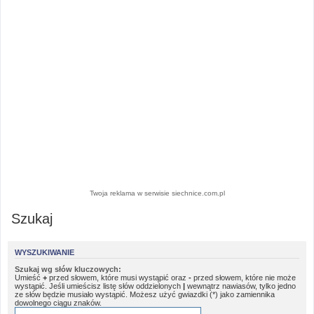
Twoja reklama w serwisie siechnice.com.pl
Szukaj
WYSZUKIWANIE
Szukaj wg słów kluczowych:
Umieść
+
przed słowem, które musi wystąpić oraz
-
przed słowem, które nie może
wystąpić. Jeśli umieścisz listę słów oddzielonych
|
wewnątrz nawiasów, tylko jedno
ze słów będzie musiało wystąpić. Możesz użyć gwiazdki (*) jako zamiennika
dowolnego ciągu znaków.