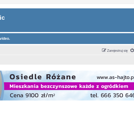
ic
video.
Zarejestruj się