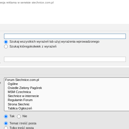
woja reklama w serwisie siechnice.com.pl
Szukaj wszystkich wyrażeń lub użyj wyrażenia wprowadzonego
Szukaj któregokolwiek z wyrażeń
.
e
Tak
Nie
Temat i treść posta
Tylko treść posta