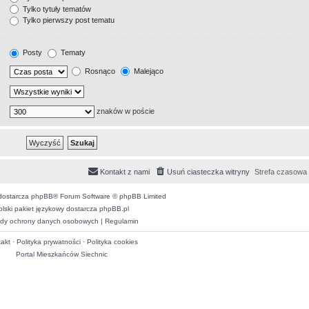
Tylko tytuły tematów
Tylko pierwszy post tematu
Posty
Tematy
Rosnąco
Malejąco
znaków w poście
Kontakt z nami
Usuń ciasteczka witryny
Strefa czasowa
dostarcza
phpBB
® Forum Software © phpBB Limited
olski pakiet językowy dostarcza
phpBB.pl
dy ochrony danych osobowych
|
Regulamin
akt
·
Polityka prywatności
·
Polityka cookies
Portal Mieszkańców Siechnic