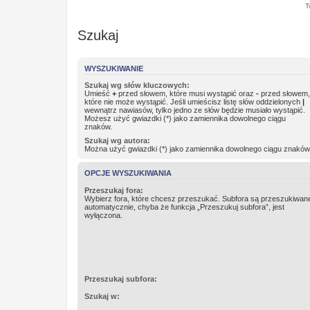
T
Szukaj
WYSZUKIWANIE
Szukaj wg słów kluczowych:
Umieść
+
przed słowem, które musi wystąpić oraz
-
przed słowem,
które nie może wystąpić. Jeśli umieścisz listę słów oddzielonych
|
wewnątrz nawiasów, tylko jedno ze słów będzie musiało wystąpić.
Możesz użyć gwiazdki (*) jako zamiennika dowolnego ciągu
znaków.
Szukaj wg autora:
Można użyć gwiazdki (*) jako zamiennika dowolnego ciągu znaków
OPCJE WYSZUKIWANIA
Przeszukaj fora:
Wybierz fora, które chcesz przeszukać. Subfora są przeszukiwan
automatycznie, chyba że funkcja „Przeszukuj subfora”, jest
wyłączona.
Przeszukaj subfora:
Szukaj w: