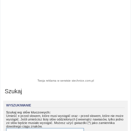
Twoja reklama w serwisie siechnice.com.pl
Szukaj
WYSZUKIWANIE
Szukaj wg słów kluczowych:
Umieść
+
przed słowem, które musi wystąpić oraz
-
przed słowem, które nie może
wystąpić. Jeśli umieścisz listę słów oddzielonych
|
wewnątrz nawiasów, tylko jedno
ze słów będzie musiało wystąpić. Możesz użyć gwiazdki (*) jako zamiennika
dowolnego ciągu znaków.