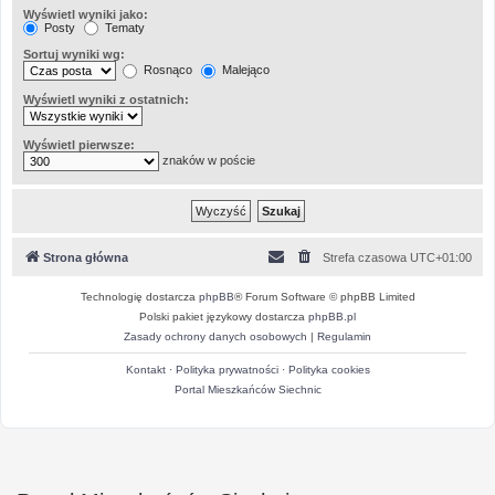
Wyświetl wyniki jako:
Posty
Tematy
Sortuj wyniki wg:
Rosnąco
Malejąco
Wyświetl wyniki z ostatnich:
Wyświetl pierwsze:
znaków w poście
Strona główna
Strefa czasowa
UTC+01:00
Technologię dostarcza
phpBB
® Forum Software © phpBB Limited
Polski pakiet językowy dostarcza
phpBB.pl
Zasady ochrony danych osobowych
|
Regulamin
Kontakt
·
Polityka prywatności
·
Polityka cookies
Portal Mieszkańców Siechnic