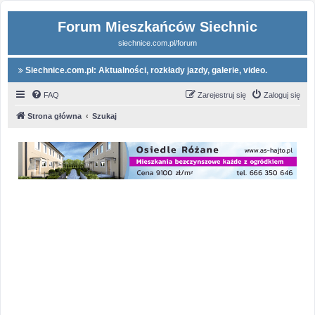
Forum Mieszkańców Siechnic
siechnice.com.pl/forum
Siechnice.com.pl: Aktualności, rozkłady jazdy, galerie, video.
FAQ
Zarejestruj się
Zaloguj się
Strona główna
Szukaj