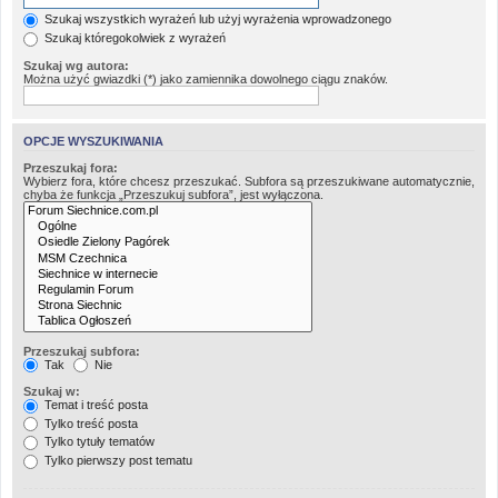
Szukaj wszystkich wyrażeń lub użyj wyrażenia wprowadzonego
Szukaj któregokolwiek z wyrażeń
Szukaj wg autora:
Można użyć gwiazdki (*) jako zamiennika dowolnego ciągu znaków.
OPCJE WYSZUKIWANIA
Przeszukaj fora:
Wybierz fora, które chcesz przeszukać. Subfora są przeszukiwane automatycznie,
chyba że funkcja „Przeszukuj subfora”, jest wyłączona.
Przeszukaj subfora:
Tak
Nie
Szukaj w:
Temat i treść posta
Tylko treść posta
Tylko tytuły tematów
Tylko pierwszy post tematu