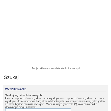
Twoja reklama w serwisie siechnice.com.pl
Szukaj
WYSZUKIWANIE
Szukaj wg słów kluczowych:
Umieść
+
przed słowem, które musi wystąpić oraz
-
przed słowem, które nie może
wystąpić. Jeśli umieścisz listę słów oddzielonych
|
wewnątrz nawiasów, tylko jedno
ze słów będzie musiało wystąpić. Możesz użyć gwiazdki (*) jako zamiennika
dowolnego ciągu znaków.