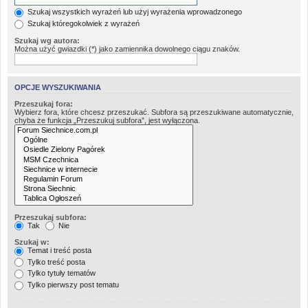
Szukaj wszystkich wyrażeń lub użyj wyrażenia wprowadzonego
Szukaj któregokolwiek z wyrażeń
Szukaj wg autora:
Można użyć gwiazdki (*) jako zamiennika dowolnego ciągu znaków.
OPCJE WYSZUKIWANIA
Przeszukaj fora:
Wybierz fora, które chcesz przeszukać. Subfora są przeszukiwane automatycznie,
chyba że funkcja „Przeszukuj subfora”, jest wyłączona.
Przeszukaj subfora:
Tak
Nie
Szukaj w:
Temat i treść posta
Tylko treść posta
Tylko tytuły tematów
Tylko pierwszy post tematu