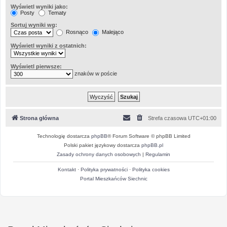
Wyświetl wyniki jako:
Posty
Tematy
Sortuj wyniki wg:
Rosnąco
Malejąco
Wyświetl wyniki z ostatnich:
Wyświetl pierwsze:
znaków w poście
Strona główna
Strefa czasowa
UTC+01:00
Technologię dostarcza
phpBB
® Forum Software © phpBB Limited
Polski pakiet językowy dostarcza
phpBB.pl
Zasady ochrony danych osobowych
|
Regulamin
Kontakt
·
Polityka prywatności
·
Polityka cookies
Portal Mieszkańców Siechnic