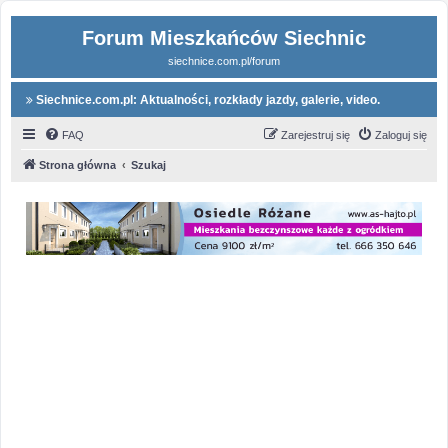
Forum Mieszkańców Siechnic
siechnice.com.pl/forum
Siechnice.com.pl: Aktualności, rozkłady jazdy, galerie, video.
FAQ
Zarejestruj się
Zaloguj się
Strona główna
Szukaj