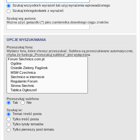
Szukaj wszystkich wyrażeń lub użyj wyrażenia wprowadzonego
Szukaj któregokolwiek z wyrażeń
Szukaj wg autora:
Można użyć gwiazdki (*) jako zamiennika dowolnego ciągu znaków.
OPCJE WYSZUKIWANIA
Przeszukaj fora:
Wybierz fora, które chcesz przeszukać. Subfora są przeszukiwane automatycznie,
chyba że funkcja „Przeszukuj subfora”, jest wyłączona.
Przeszukaj subfora:
Tak
Nie
Szukaj w:
Temat i treść posta
Tylko treść posta
Tylko tytuły tematów
Tylko pierwszy post tematu