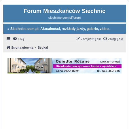
Forum Mieszkańców Siechnic
siechnice.com.pl/forum
Siechnice.com.pl: Aktualności, rozkłady jazdy, galerie, video.
FAQ
Zarejestruj się
Zaloguj się
Strona główna
Szukaj