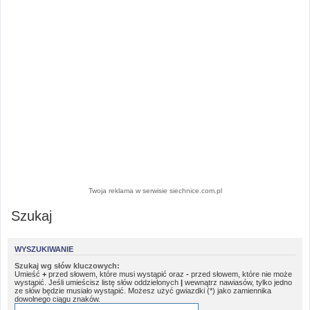
Twoja reklama w serwisie siechnice.com.pl
Szukaj
WYSZUKIWANIE
Szukaj wg słów kluczowych:
Umieść
+
przed słowem, które musi wystąpić oraz
-
przed słowem, które nie może
wystąpić. Jeśli umieścisz listę słów oddzielonych
|
wewnątrz nawiasów, tylko jedno
ze słów będzie musiało wystąpić. Możesz użyć gwiazdki (*) jako zamiennika
dowolnego ciągu znaków.