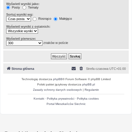
Wyświetl wyniki jako:
Posty
Tematy
Sortuj wyniki wg:
Rosnąco
Malejąco
Wyświetl wyniki z ostatnich:
Wyświetl pierwsze:
znaków w poście
Strona główna
Strefa czasowa
UTC+01:00
Technologię dostarcza
phpBB
® Forum Software © phpBB Limited
Polski pakiet językowy dostarcza
phpBB.pl
Zasady ochrony danych osobowych
|
Regulamin
Kontakt
·
Polityka prywatności
·
Polityka cookies
Portal Mieszkańców Siechnic