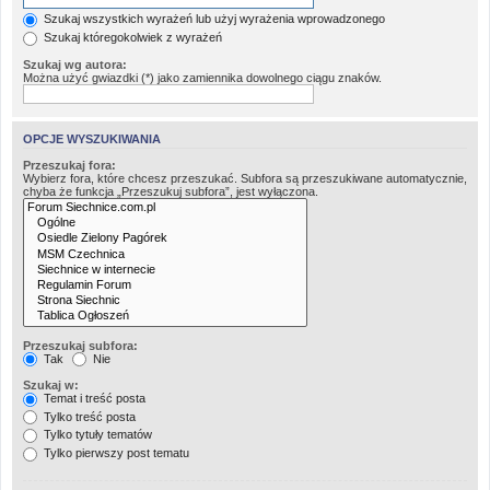
Szukaj wszystkich wyrażeń lub użyj wyrażenia wprowadzonego
Szukaj któregokolwiek z wyrażeń
Szukaj wg autora:
Można użyć gwiazdki (*) jako zamiennika dowolnego ciągu znaków.
OPCJE WYSZUKIWANIA
Przeszukaj fora:
Wybierz fora, które chcesz przeszukać. Subfora są przeszukiwane automatycznie,
chyba że funkcja „Przeszukuj subfora”, jest wyłączona.
Przeszukaj subfora:
Tak
Nie
Szukaj w:
Temat i treść posta
Tylko treść posta
Tylko tytuły tematów
Tylko pierwszy post tematu