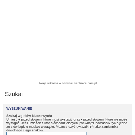
Twoja reklama w serwisie siechnice.com.pl
Szukaj
WYSZUKIWANIE
Szukaj wg słów kluczowych:
Umieść
+
przed słowem, które musi wystąpić oraz
-
przed słowem, które nie może
wystąpić. Jeśli umieścisz listę słów oddzielonych
|
wewnątrz nawiasów, tylko jedno
ze słów będzie musiało wystąpić. Możesz użyć gwiazdki (*) jako zamiennika
dowolnego ciągu znaków.