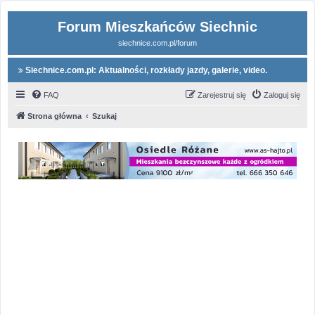
Forum Mieszkańców Siechnic
siechnice.com.pl/forum
Siechnice.com.pl: Aktualności, rozkłady jazdy, galerie, video.
FAQ
Zarejestruj się
Zaloguj się
Strona główna
Szukaj