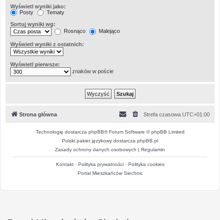
Wyświetl wyniki jako:
Posty
Tematy
Sortuj wyniki wg:
Rosnąco
Malejąco
Wyświetl wyniki z ostatnich:
Wyświetl pierwsze:
znaków w poście
Strona główna
Strefa czasowa
UTC+01:00
Technologię dostarcza
phpBB
® Forum Software © phpBB Limited
Polski pakiet językowy dostarcza
phpBB.pl
Zasady ochrony danych osobowych
|
Regulamin
Kontakt
·
Polityka prywatności
·
Polityka cookies
Portal Mieszkańców Siechnic