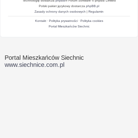
Technologię dostarcza
phpBB
® Forum Software © phpBB Limited
Polski pakiet językowy dostarcza
phpBB.pl
Zasady ochrony danych osobowych
|
Regulamin
Kontakt
·
Polityka prywatności
·
Polityka cookies
Portal Mieszkańców Siechnic
Portal Mieszkańców Siechnic
www.siechnice.com.pl