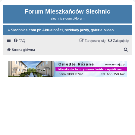
Forum Mieszkańców Siechnic
siechnice.com.pl/forum
Siechnice.com.pl: Aktualności, rozkłady jazdy, galerie, video.
FAQ
Zarejestruj się
Zaloguj się
S
Strona główna
z
u
k
a
j