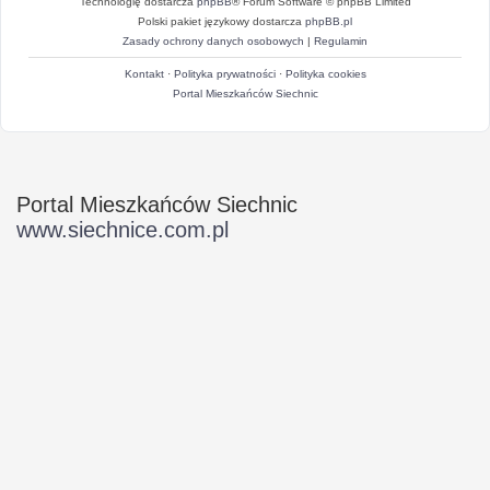
Technologię dostarcza
phpBB
® Forum Software © phpBB Limited
Polski pakiet językowy dostarcza
phpBB.pl
Zasady ochrony danych osobowych
|
Regulamin
Kontakt
·
Polityka prywatności
·
Polityka cookies
Portal Mieszkańców Siechnic
Portal Mieszkańców Siechnic
www.siechnice.com.pl