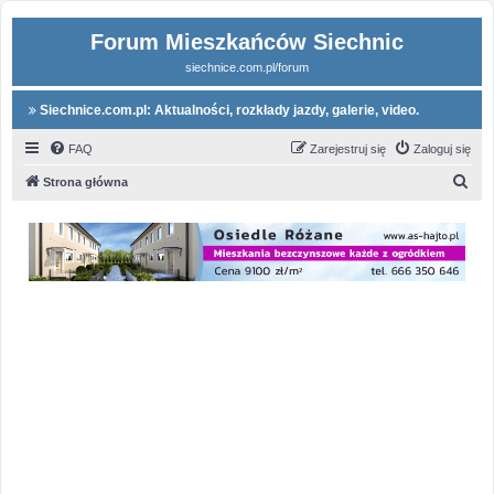
Forum Mieszkańców Siechnic
siechnice.com.pl/forum
Siechnice.com.pl: Aktualności, rozkłady jazdy, galerie, video.
FAQ
Zarejestruj się
Zaloguj się
S
Strona główna
z
u
k
a
j