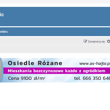
ic
video.
Zarejestruj się