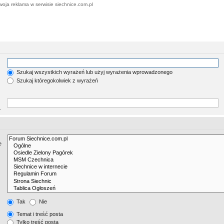
woja reklama w serwisie siechnice.com.pl
Szukaj wszystkich wyrażeń lub użyj wyrażenia wprowadzonego
Szukaj któregokolwiek z wyrażeń
.
e
Tak
Nie
Temat i treść posta
Tylko treść posta