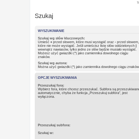
T
Szukaj
WYSZUKIWANIE
Szukaj wg słów kluczowych:
Umieść
+
przed słowem, które musi wystąpić oraz
-
przed słowem,
które nie może wystąpić. Jeśli umieścisz listę słów oddzielonych
|
wewnątrz nawiasów, tylko jedno ze słów będzie musiało wystąpić.
Możesz użyć gwiazdki (*) jako zamiennika dowolnego ciągu
znaków.
Szukaj wg autora:
Można użyć gwiazdki (*) jako zamiennika dowolnego ciągu znaków
OPCJE WYSZUKIWANIA
Przeszukaj fora:
Wybierz fora, które chcesz przeszukać. Subfora są przeszukiwan
automatycznie, chyba że funkcja „Przeszukuj subfora”, jest
wyłączona.
Przeszukaj subfora:
Szukaj w: