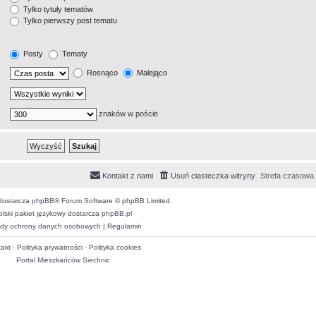
Tylko tytuły tematów
Tylko pierwszy post tematu
Posty
Tematy
Rosnąco
Malejąco
znaków w poście
Kontakt z nami
Usuń ciasteczka witryny
Strefa czasowa
dostarcza
phpBB
® Forum Software © phpBB Limited
olski pakiet językowy dostarcza
phpBB.pl
dy ochrony danych osobowych
|
Regulamin
akt
·
Polityka prywatności
·
Polityka cookies
Portal Mieszkańców Siechnic