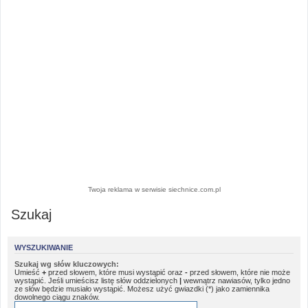
Twoja reklama w serwisie siechnice.com.pl
Szukaj
WYSZUKIWANIE
Szukaj wg słów kluczowych:
Umieść
+
przed słowem, które musi wystąpić oraz
-
przed słowem, które nie może
wystąpić. Jeśli umieścisz listę słów oddzielonych
|
wewnątrz nawiasów, tylko jedno
ze słów będzie musiało wystąpić. Możesz użyć gwiazdki (*) jako zamiennika
dowolnego ciągu znaków.