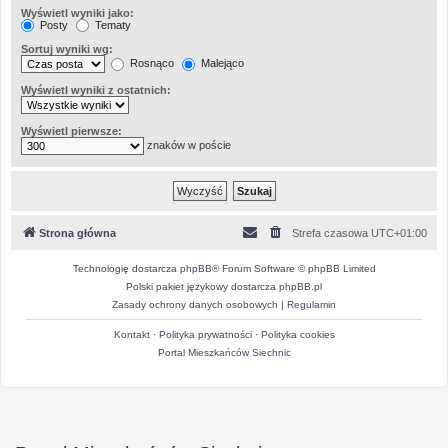
Wyświetl wyniki jako:
Posty
Tematy
Sortuj wyniki wg:
Rosnąco
Malejąco
Wyświetl wyniki z ostatnich:
Wyświetl pierwsze:
znaków w poście
Strona główna
Strefa czasowa
UTC+01:00
Technologię dostarcza
phpBB
® Forum Software © phpBB Limited
Polski pakiet językowy dostarcza
phpBB.pl
Zasady ochrony danych osobowych
|
Regulamin
Kontakt
·
Polityka prywatności
·
Polityka cookies
Portal Mieszkańców Siechnic