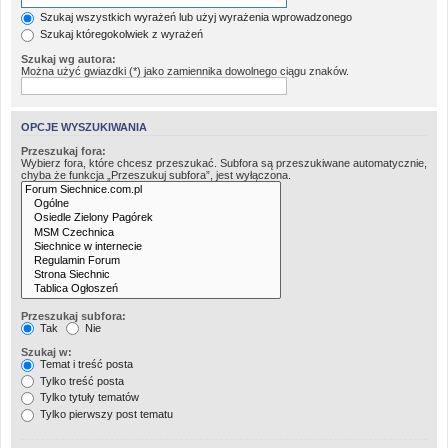
Szukaj wszystkich wyrażeń lub użyj wyrażenia wprowadzonego
Szukaj któregokolwiek z wyrażeń
Szukaj wg autora:
Można użyć gwiazdki (*) jako zamiennika dowolnego ciągu znaków.
OPCJE WYSZUKIWANIA
Przeszukaj fora:
Wybierz fora, które chcesz przeszukać. Subfora są przeszukiwane automatycznie,
chyba że funkcja „Przeszukuj subfora”, jest wyłączona.
Przeszukaj subfora:
Tak
Nie
Szukaj w:
Temat i treść posta
Tylko treść posta
Tylko tytuły tematów
Tylko pierwszy post tematu