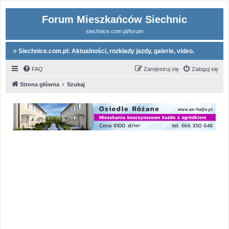
Forum Mieszkańców Siechnic
siechnice.com.pl/forum
Siechnice.com.pl: Aktualności, rozkłady jazdy, galerie, video.
FAQ
Zarejestruj się
Zaloguj się
Strona główna
Szukaj