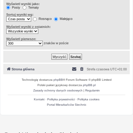
Wyświetl wyniki jako:
Posty
Tematy
Sortuj wyniki wg:
Rosnąco
Malejąco
Wyświetl wyniki z ostatnich:
Wyświetl pierwsze:
znaków w poście
Strona główna
Strefa czasowa
UTC+01:00
Technologię dostarcza
phpBB
® Forum Software © phpBB Limited
Polski pakiet językowy dostarcza
phpBB.pl
Zasady ochrony danych osobowych
|
Regulamin
Kontakt
·
Polityka prywatności
·
Polityka cookies
Portal Mieszkańców Siechnic