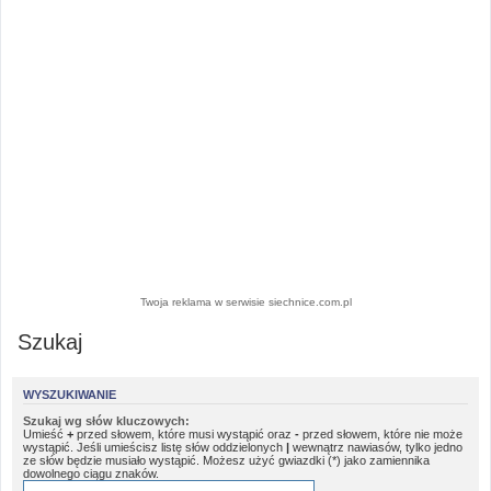
Twoja reklama w serwisie siechnice.com.pl
Szukaj
WYSZUKIWANIE
Szukaj wg słów kluczowych:
Umieść
+
przed słowem, które musi wystąpić oraz
-
przed słowem, które nie może
wystąpić. Jeśli umieścisz listę słów oddzielonych
|
wewnątrz nawiasów, tylko jedno
ze słów będzie musiało wystąpić. Możesz użyć gwiazdki (*) jako zamiennika
dowolnego ciągu znaków.