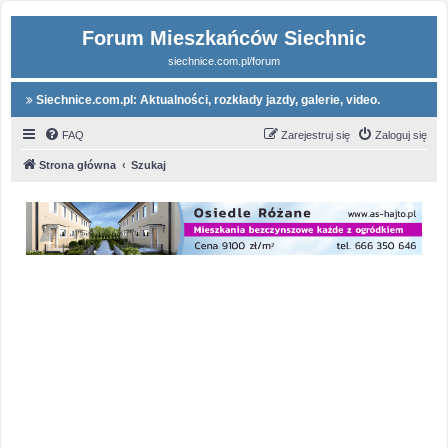
Forum Mieszkańców Siechnic
siechnice.com.pl/forum
Siechnice.com.pl: Aktualności, rozkłady jazdy, galerie, video.
FAQ
Zarejestruj się
Zaloguj się
Strona główna
Szukaj