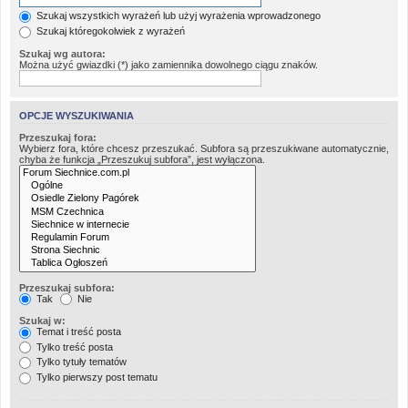
Szukaj wszystkich wyrażeń lub użyj wyrażenia wprowadzonego
Szukaj któregokolwiek z wyrażeń
Szukaj wg autora:
Można użyć gwiazdki (*) jako zamiennika dowolnego ciągu znaków.
OPCJE WYSZUKIWANIA
Przeszukaj fora:
Wybierz fora, które chcesz przeszukać. Subfora są przeszukiwane automatycznie,
chyba że funkcja „Przeszukuj subfora”, jest wyłączona.
Przeszukaj subfora:
Tak
Nie
Szukaj w:
Temat i treść posta
Tylko treść posta
Tylko tytuły tematów
Tylko pierwszy post tematu