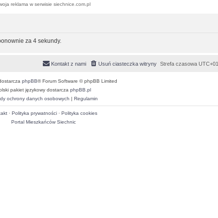
woja reklama w serwisie siechnice.com.pl
 ponownie za 4 sekundy.
Kontakt z nami
Usuń ciasteczka witryny
Strefa czasowa
UTC+01
dostarcza
phpBB
® Forum Software © phpBB Limited
olski pakiet językowy dostarcza
phpBB.pl
dy ochrony danych osobowych
|
Regulamin
akt
·
Polityka prywatności
·
Polityka cookies
Portal Mieszkańców Siechnic