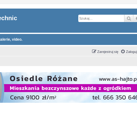
echnic
Sz
alerie, video.
Zarejestruj się
Zaloguj