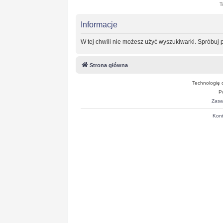
T
Informacje
W tej chwili nie możesz użyć wyszukiwarki. Spróbuj
Strona główna
Technologię 
P
Zasa
Kont