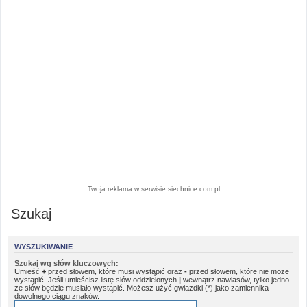
Twoja reklama w serwisie siechnice.com.pl
Szukaj
WYSZUKIWANIE
Szukaj wg słów kluczowych:
Umieść
+
przed słowem, które musi wystąpić oraz
-
przed słowem, które nie może
wystąpić. Jeśli umieścisz listę słów oddzielonych
|
wewnątrz nawiasów, tylko jedno
ze słów będzie musiało wystąpić. Możesz użyć gwiazdki (*) jako zamiennika
dowolnego ciągu znaków.