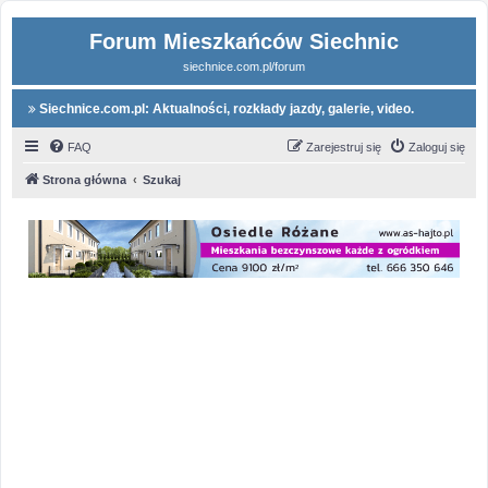
Forum Mieszkańców Siechnic
siechnice.com.pl/forum
Siechnice.com.pl: Aktualności, rozkłady jazdy, galerie, video.
FAQ
Zarejestruj się
Zaloguj się
Strona główna
Szukaj