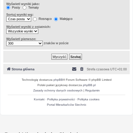
Wyświetl wyniki jako:
Posty
Tematy
Sortuj wyniki wg:
Rosnąco
Malejąco
Wyświetl wyniki z ostatnich:
Wyświetl pierwsze:
znaków w poście
Strona główna
Strefa czasowa
UTC+01:00
Technologię dostarcza
phpBB
® Forum Software © phpBB Limited
Polski pakiet językowy dostarcza
phpBB.pl
Zasady ochrony danych osobowych
|
Regulamin
Kontakt
·
Polityka prywatności
·
Polityka cookies
Portal Mieszkańców Siechnic