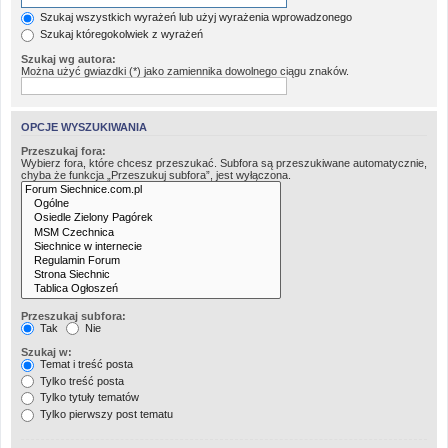
Szukaj wszystkich wyrażeń lub użyj wyrażenia wprowadzonego
Szukaj któregokolwiek z wyrażeń
Szukaj wg autora:
Można użyć gwiazdki (*) jako zamiennika dowolnego ciągu znaków.
OPCJE WYSZUKIWANIA
Przeszukaj fora:
Wybierz fora, które chcesz przeszukać. Subfora są przeszukiwane automatycznie,
chyba że funkcja „Przeszukuj subfora”, jest wyłączona.
Przeszukaj subfora:
Tak
Nie
Szukaj w:
Temat i treść posta
Tylko treść posta
Tylko tytuły tematów
Tylko pierwszy post tematu