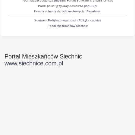
Technologię dostarcza
phpBB
® Forum Software © phpBB Limited
Polski pakiet językowy dostarcza
phpBB.pl
Zasady ochrony danych osobowych
|
Regulamin
Kontakt
·
Polityka prywatności
·
Polityka cookies
Portal Mieszkańców Siechnic
Portal Mieszkańców Siechnic
www.siechnice.com.pl