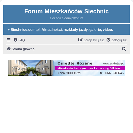
Forum Mieszkańców Siechnic
siechnice.com.pl/forum
Siechnice.com.pl: Aktualności, rozkłady jazdy, galerie, video.
FAQ
Zarejestruj się
Zaloguj się
S
Strona główna
z
u
k
a
j