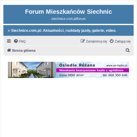
Forum Mieszkańców Siechnic
siechnice.com.pl/forum
Siechnice.com.pl: Aktualności, rozkłady jazdy, galerie, video.
FAQ
Zarejestruj się
Zaloguj się
S
Strona główna
z
u
k
a
j