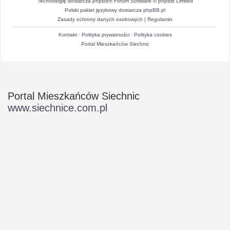
Technologię dostarcza
phpBB
® Forum Software © phpBB Limited
Polski pakiet językowy dostarcza
phpBB.pl
Zasady ochrony danych osobowych
|
Regulamin
Kontakt
·
Polityka prywatności
·
Polityka cookies
Portal Mieszkańców Siechnic
Portal Mieszkańców Siechnic
www.siechnice.com.pl