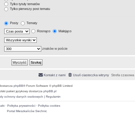
Tylko tytuły tematów
Tylko pierwszy post tematu
Posty
Tematy
Rosnąco
Malejąco
znaków w poście
Kontakt z nami
Usuń ciasteczka witryny
Strefa czasowa
dostarcza
phpBB
® Forum Software © phpBB Limited
olski pakiet językowy dostarcza
phpBB.pl
dy ochrony danych osobowych
|
Regulamin
akt
·
Polityka prywatności
·
Polityka cookies
Portal Mieszkańców Siechnic