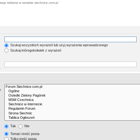
woja reklama w serwisie siechnice.com.pl
Szukaj wszystkich wyrażeń lub użyj wyrażenia wprowadzonego
Szukaj któregokolwiek z wyrażeń
.
e
Tak
Nie
Temat i treść posta
Tylko treść posta