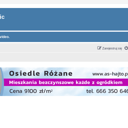
ic
video.
Zarejestruj się