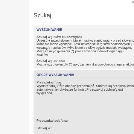
T
Szukaj
WYSZUKIWANIE
Szukaj wg słów kluczowych:
Umieść
+
przed słowem, które musi wystąpić oraz
-
przed słowem,
które nie może wystąpić. Jeśli umieścisz listę słów oddzielonych
|
wewnątrz nawiasów, tylko jedno ze słów będzie musiało wystąpić.
Możesz użyć gwiazdki (*) jako zamiennika dowolnego ciągu
znaków.
Szukaj wg autora:
Można użyć gwiazdki (*) jako zamiennika dowolnego ciągu znaków
OPCJE WYSZUKIWANIA
Przeszukaj fora:
Wybierz fora, które chcesz przeszukać. Subfora są przeszukiwan
automatycznie, chyba że funkcja „Przeszukuj subfora”, jest
wyłączona.
Przeszukaj subfora:
Szukaj w: