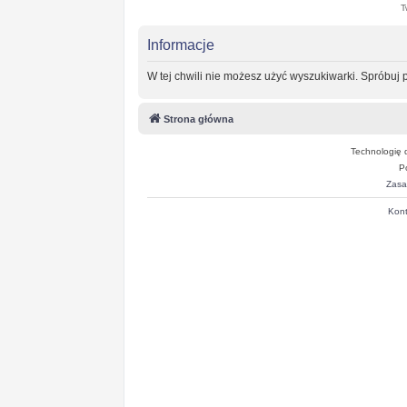
T
Informacje
W tej chwili nie możesz użyć wyszukiwarki. Spróbuj
Strona główna
Technologię 
P
Zasa
Kont