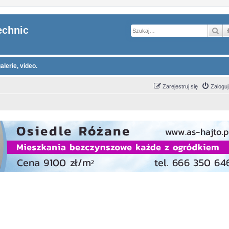
echnic
Sz
alerie, video.
Zarejestruj się
Zaloguj