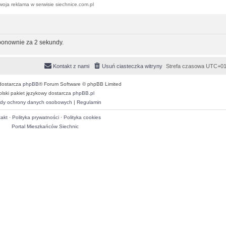
woja reklama w serwisie siechnice.com.pl
 ponownie za 2 sekundy.
Kontakt z nami
Usuń ciasteczka witryny
Strefa czasowa
UTC+01
dostarcza
phpBB
® Forum Software © phpBB Limited
olski pakiet językowy dostarcza
phpBB.pl
dy ochrony danych osobowych
|
Regulamin
akt
·
Polityka prywatności
·
Polityka cookies
Portal Mieszkańców Siechnic