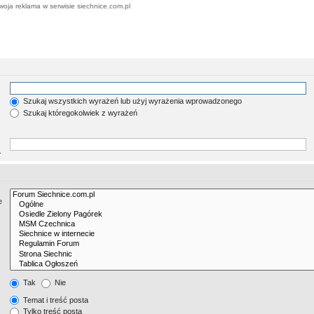
woja reklama w serwisie siechnice.com.pl
Szukaj wszystkich wyrażeń lub użyj wyrażenia wprowadzonego
Szukaj któregokolwiek z wyrażeń
.
e
Tak
Nie
Temat i treść posta
Tylko treść posta