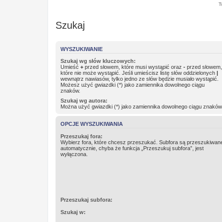
T
Szukaj
WYSZUKIWANIE
Szukaj wg słów kluczowych:
Umieść
+
przed słowem, które musi wystąpić oraz
-
przed słowem,
które nie może wystąpić. Jeśli umieścisz listę słów oddzielonych
|
wewnątrz nawiasów, tylko jedno ze słów będzie musiało wystąpić.
Możesz użyć gwiazdki (*) jako zamiennika dowolnego ciągu
znaków.
Szukaj wg autora:
Można użyć gwiazdki (*) jako zamiennika dowolnego ciągu znaków
OPCJE WYSZUKIWANIA
Przeszukaj fora:
Wybierz fora, które chcesz przeszukać. Subfora są przeszukiwan
automatycznie, chyba że funkcja „Przeszukuj subfora”, jest
wyłączona.
Przeszukaj subfora:
Szukaj w: