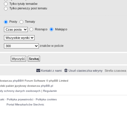
Tylko tytuły tematów
Tylko pierwszy post tematu
Posty
Tematy
Rosnąco
Malejąco
znaków w poście
Kontakt z nami
Usuń ciasteczka witryny
Strefa czasowa
dostarcza
phpBB
® Forum Software © phpBB Limited
olski pakiet językowy dostarcza
phpBB.pl
dy ochrony danych osobowych
|
Regulamin
akt
·
Polityka prywatności
·
Polityka cookies
Portal Mieszkańców Siechnic