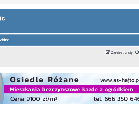
ic
video.
Zarejestruj się