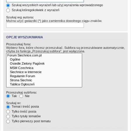
Szukaj wszystkich wyrażeń lub użyj wyrażenia wprowadzonego
Szukaj któregokolwiek z wyrażeń
Szukaj wg autora:
Można użyć gwiazdki (*) jako zamiennika dowolnego ciągu znaków.
OPCJE WYSZUKIWANIA
Przeszukaj fora:
Wybierz fora, które chcesz przeszukać. Subfora są przeszukiwane automatycznie,
chyba że funkcja „Przeszukuj subfora”, jest wyłączona.
Przeszukaj subfora:
Tak
Nie
Szukaj w:
Temat i treść posta
Tylko treść posta
Tylko tytuły tematów
Tylko pierwszy post tematu