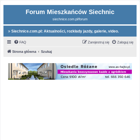
Forum Mieszkańców Siechnic
siechnice.com.pl/forum
Siechnice.com.pl: Aktualności, rozkłady jazdy, galerie, video.
FAQ
Zarejestruj się
Zaloguj się
Strona główna
Szukaj