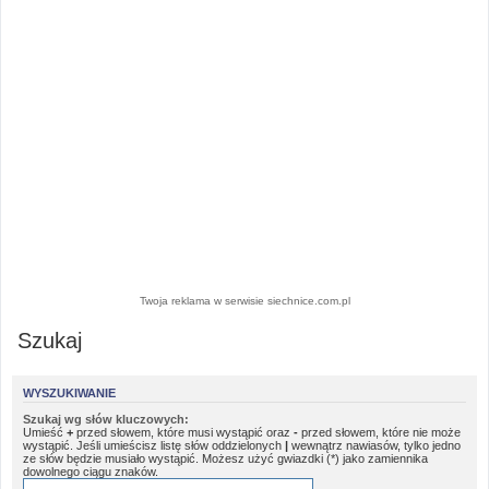
Twoja reklama w serwisie siechnice.com.pl
Szukaj
WYSZUKIWANIE
Szukaj wg słów kluczowych:
Umieść
+
przed słowem, które musi wystąpić oraz
-
przed słowem, które nie może
wystąpić. Jeśli umieścisz listę słów oddzielonych
|
wewnątrz nawiasów, tylko jedno
ze słów będzie musiało wystąpić. Możesz użyć gwiazdki (*) jako zamiennika
dowolnego ciągu znaków.