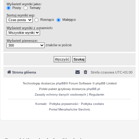
Wyświetl wyniki jako:
Posty
Tematy
Sortuj wyniki wg:
Rosnąco
Malejąco
Wyświetl wyniki z ostatnich:
Wyświetl pierwsze:
znaków w poście
Strona główna
Strefa czasowa
UTC+01:00
Technologię dostarcza
phpBB
® Forum Software © phpBB Limited
Polski pakiet językowy dostarcza
phpBB.pl
Zasady ochrony danych osobowych
|
Regulamin
Kontakt
·
Polityka prywatności
·
Polityka cookies
Portal Mieszkańców Siechnic