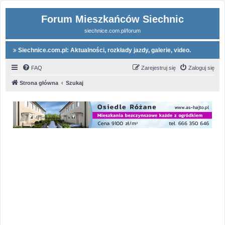
Forum Mieszkańców Siechnic
siechnice.com.pl/forum
Siechnice.com.pl: Aktualności, rozkłady jazdy, galerie, video.
FAQ
Zarejestruj się
Zaloguj się
Strona główna
Szukaj