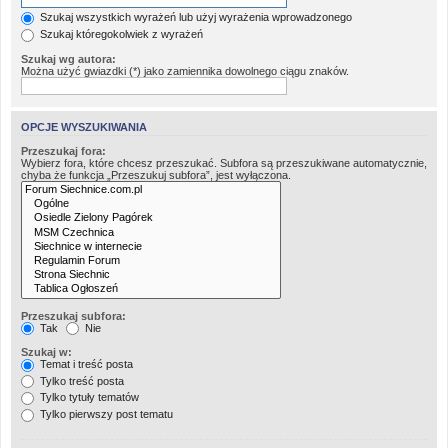
Szukaj wszystkich wyrażeń lub użyj wyrażenia wprowadzonego
Szukaj któregokolwiek z wyrażeń
Szukaj wg autora:
Można użyć gwiazdki (*) jako zamiennika dowolnego ciągu znaków.
OPCJE WYSZUKIWANIA
Przeszukaj fora:
Wybierz fora, które chcesz przeszukać. Subfora są przeszukiwane automatycznie,
chyba że funkcja „Przeszukuj subfora”, jest wyłączona.
Przeszukaj subfora:
Tak
Nie
Szukaj w:
Temat i treść posta
Tylko treść posta
Tylko tytuły tematów
Tylko pierwszy post tematu