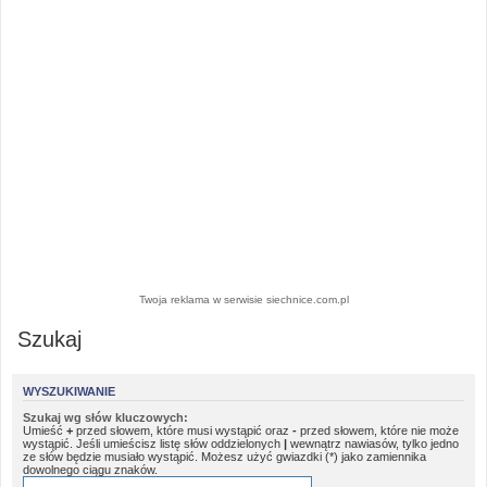
Twoja reklama w serwisie siechnice.com.pl
Szukaj
WYSZUKIWANIE
Szukaj wg słów kluczowych:
Umieść
+
przed słowem, które musi wystąpić oraz
-
przed słowem, które nie może
wystąpić. Jeśli umieścisz listę słów oddzielonych
|
wewnątrz nawiasów, tylko jedno
ze słów będzie musiało wystąpić. Możesz użyć gwiazdki (*) jako zamiennika
dowolnego ciągu znaków.