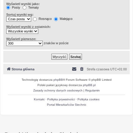
Wyświetl wyniki jako:
Posty
Tematy
Sortuj wyniki wg:
Rosnąco
Malejąco
Wyświetl wyniki z ostatnich:
Wyświetl pierwsze:
znaków w poście
Strona główna
Strefa czasowa
UTC+01:00
Technologię dostarcza
phpBB
® Forum Software © phpBB Limited
Polski pakiet językowy dostarcza
phpBB.pl
Zasady ochrony danych osobowych
|
Regulamin
Kontakt
·
Polityka prywatności
·
Polityka cookies
Portal Mieszkańców Siechnic