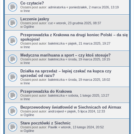
Co czytacie?
Ostatni post autor:
admiratorka
«
poniedziałek, 2 marca 2026, 13:19
w
Inne
Leczenie jaskry
Ostatni post autor:
cut
«
wtorek, 23 grudnia 2025, 08:37
w
Ogólne
Przeprowadzka z Krakowa na drugi koniec Polski – da się
spokojnie!
Ostatni post autor:
baletniczka
«
piątek, 21 marca 2025, 19:27
w
Inne
Medyczna marihuana a sport – czy ktoś stosuje?
Ostatni post autor:
baletniczka
«
środa, 19 marca 2025, 19:15
w
Inne
Działka na sprzedaż – lepiej czekać na kupca czy
sprzedać od razu?
Ostatni post autor:
baletniczka
«
środa, 19 marca 2025, 18:02
w
Inne
Przeprowadzka do Krakowa
Ostatni post autor:
baletniczka
«
sobota, 1 lutego 2025, 13:27
w
Inne
Bezprzewodowy światłowód w Siechnicach od Airmax
Ostatni post autor:
andrzejwol
«
piątek, 5 lipca 2024, 12:33
w
Ogólne
Stare pocztówki z Siechnic
Ostatni post autor:
Pawlik
«
wtorek, 13 lutego 2024, 20:52
w
Ogólne