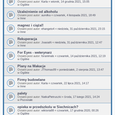
Ostatni post autor:
Karla
«
wtorek, 14 grudnia 2021, 15:05
w
Ogólne
Uzależnienie od alkoholu
Ostatni post autor:
aurelka
«
czwartek, 4 listopada 2021, 18:49
w
Inne
magnez i ciąża!!
Ostatni post autor:
ehangeto4
«
niedziela, 31 października 2021, 23:15
w
Inne
Rekuperacja
Ostatni post autor:
JoasiaN
«
niedziela, 31 października 2021, 12:47
w
Inne
For Eyes - weterynarz
Ostatni post autor:
foranimals
«
czwartek, 14 października 2021, 12:19
w
Ogólne
Plany na Wakacje
Ostatni post autor:
JThomas89
«
poniedziałek, 2 sierpnia 2021, 13:47
w
Ogólne
Firmy budowlane
Ostatni post autor:
Karla
«
czwartek, 22 lipca 2021, 14:17
w
Inne
palety
Ostatni post autor:
NatkaPietruszki
«
środa, 17 lutego 2021, 14:24
w
Pozostałe
opieka w przedszkolu w Siechnicach?
Ostatni post autor:
wiktoria88
«
czwartek, 17 grudnia 2020, 00:26
w
Ogólne