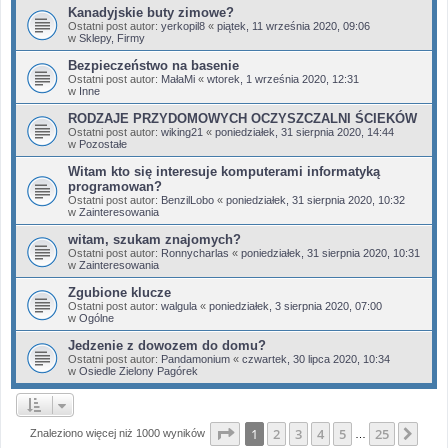
Kanadyjskie buty zimowe?
Ostatni post autor:
yerkopil8
«
piątek, 11 września 2020, 09:06
w
Sklepy, Firmy
Bezpieczeństwo na basenie
Ostatni post autor:
MałaMi
«
wtorek, 1 września 2020, 12:31
w
Inne
RODZAJE PRZYDOMOWYCH OCZYSZCZALNI ŚCIEKÓW
Ostatni post autor:
wiking21
«
poniedziałek, 31 sierpnia 2020, 14:44
w
Pozostałe
Witam kto się interesuje komputerami informatyką
programowan?
Ostatni post autor:
BenzilLobo
«
poniedziałek, 31 sierpnia 2020, 10:32
w
Zainteresowania
witam, szukam znajomych?
Ostatni post autor:
Ronnycharlas
«
poniedziałek, 31 sierpnia 2020, 10:31
w
Zainteresowania
Zgubione klucze
Ostatni post autor:
walgula
«
poniedziałek, 3 sierpnia 2020, 07:00
w
Ogólne
Jedzenie z dowozem do domu?
Ostatni post autor:
Pandamonium
«
czwartek, 30 lipca 2020, 10:34
w
Osiedle Zielony Pagórek
Strona
1
z
25
1
2
3
4
5
25
Nas
Znaleziono więcej niż 1000 wyników
…