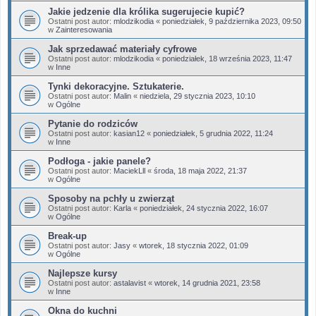
Jakie jedzenie dla królika sugerujecie kupić?
Ostatni post autor:
mlodzikodia
«
poniedziałek, 9 października 2023, 09:50
w
Zainteresowania
Jak sprzedawać materiały cyfrowe
Ostatni post autor:
mlodzikodia
«
poniedziałek, 18 września 2023, 11:47
w
Inne
Tynki dekoracyjne. Sztukaterie.
Ostatni post autor:
Malin
«
niedziela, 29 stycznia 2023, 10:10
w
Ogólne
Pytanie do rodziców
Ostatni post autor:
kasian12
«
poniedziałek, 5 grudnia 2022, 11:24
w
Inne
Podłoga - jakie panele?
Ostatni post autor:
MaciekLll
«
środa, 18 maja 2022, 21:37
w
Ogólne
Sposoby na pchły u zwierząt
Ostatni post autor:
Karla
«
poniedziałek, 24 stycznia 2022, 16:07
w
Ogólne
Break-up
Ostatni post autor:
Jasy
«
wtorek, 18 stycznia 2022, 01:09
w
Ogólne
Najlepsze kursy
Ostatni post autor:
astalavist
«
wtorek, 14 grudnia 2021, 23:58
w
Inne
Okna do kuchni