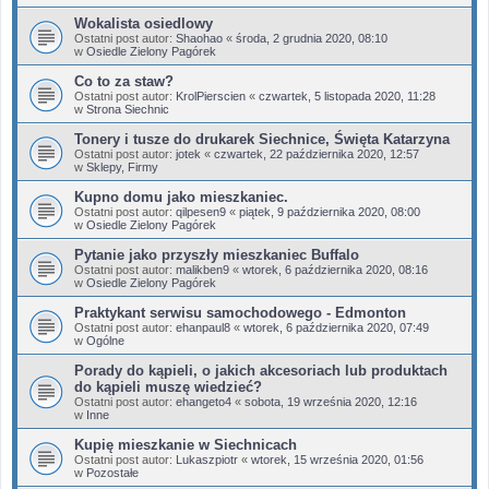
Wokalista osiedlowy
Ostatni post autor:
Shaohao
«
środa, 2 grudnia 2020, 08:10
w
Osiedle Zielony Pagórek
Co to za staw?
Ostatni post autor:
KrolPierscien
«
czwartek, 5 listopada 2020, 11:28
w
Strona Siechnic
Tonery i tusze do drukarek Siechnice, Święta Katarzyna
Ostatni post autor:
jotek
«
czwartek, 22 października 2020, 12:57
w
Sklepy, Firmy
Kupno domu jako mieszkaniec.
Ostatni post autor:
qilpesen9
«
piątek, 9 października 2020, 08:00
w
Osiedle Zielony Pagórek
Pytanie jako przyszły mieszkaniec Buffalo
Ostatni post autor:
malikben9
«
wtorek, 6 października 2020, 08:16
w
Osiedle Zielony Pagórek
Praktykant serwisu samochodowego - Edmonton
Ostatni post autor:
ehanpaul8
«
wtorek, 6 października 2020, 07:49
w
Ogólne
Porady do kąpieli, o jakich akcesoriach lub produktach
do kąpieli muszę wiedzieć?
Ostatni post autor:
ehangeto4
«
sobota, 19 września 2020, 12:16
w
Inne
Kupię mieszkanie w Siechnicach
Ostatni post autor:
Lukaszpiotr
«
wtorek, 15 września 2020, 01:56
w
Pozostałe