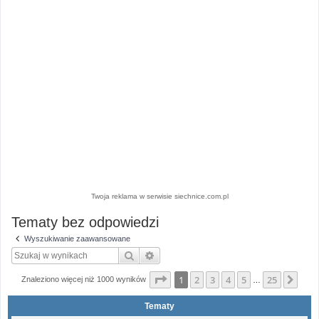
Twoja reklama w serwisie siechnice.com.pl
Tematy bez odpowiedzi
Wyszukiwanie zaawansowane
Szukaj
Wyszukiwanie zaawansowane
Strona
1
z
25
1
2
3
4
5
25
Nas
Znaleziono więcej niż 1000 wyników
…
Tematy