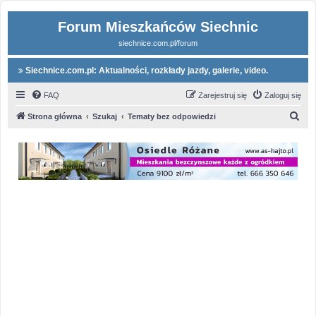
Forum Mieszkańców Siechnic
siechnice.com.pl/forum
Siechnice.com.pl: Aktualności, rozkłady jazdy, galerie, video.
FAQ
Zarejestruj się
Zaloguj się
S
Strona główna
Szukaj
Tematy bez odpowiedzi
z
u
k
a
j