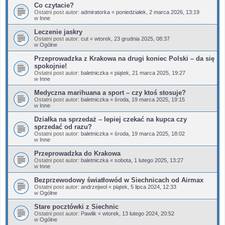
Co czytacie?
Ostatni post autor:
admiratorka
«
poniedziałek, 2 marca 2026, 13:19
w
Inne
Leczenie jaskry
Ostatni post autor:
cut
«
wtorek, 23 grudnia 2025, 08:37
w
Ogólne
Przeprowadzka z Krakowa na drugi koniec Polski – da się
spokojnie!
Ostatni post autor:
baletniczka
«
piątek, 21 marca 2025, 19:27
w
Inne
Medyczna marihuana a sport – czy ktoś stosuje?
Ostatni post autor:
baletniczka
«
środa, 19 marca 2025, 19:15
w
Inne
Działka na sprzedaż – lepiej czekać na kupca czy
sprzedać od razu?
Ostatni post autor:
baletniczka
«
środa, 19 marca 2025, 18:02
w
Inne
Przeprowadzka do Krakowa
Ostatni post autor:
baletniczka
«
sobota, 1 lutego 2025, 13:27
w
Inne
Bezprzewodowy światłowód w Siechnicach od Airmax
Ostatni post autor:
andrzejwol
«
piątek, 5 lipca 2024, 12:33
w
Ogólne
Stare pocztówki z Siechnic
Ostatni post autor:
Pawlik
«
wtorek, 13 lutego 2024, 20:52
w
Ogólne