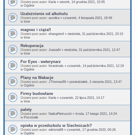
Ostatni post autor:
Karla
«
wtorek, 14 grudnia 2021, 15:05
w
Ogólne
Uzależnienie od alkoholu
Ostatni post autor:
aurelka
«
czwartek, 4 listopada 2021, 18:49
w
Inne
magnez i ciąża!!
Ostatni post autor:
ehangeto4
«
niedziela, 31 października 2021, 23:15
w
Inne
Rekuperacja
Ostatni post autor:
JoasiaN
«
niedziela, 31 października 2021, 12:47
w
Inne
For Eyes - weterynarz
Ostatni post autor:
foranimals
«
czwartek, 14 października 2021, 12:19
w
Ogólne
Plany na Wakacje
Ostatni post autor:
JThomas89
«
poniedziałek, 2 sierpnia 2021, 13:47
w
Ogólne
Firmy budowlane
Ostatni post autor:
Karla
«
czwartek, 22 lipca 2021, 14:17
w
Inne
palety
Ostatni post autor:
NatkaPietruszki
«
środa, 17 lutego 2021, 14:24
w
Pozostałe
opieka w przedszkolu w Siechnicach?
Ostatni post autor:
wiktoria88
«
czwartek, 17 grudnia 2020, 00:26
w
Ogólne