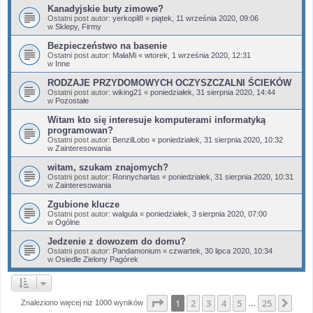
Kanadyjskie buty zimowe?
Ostatni post autor:
yerkopil8
«
piątek, 11 września 2020, 09:06
w
Sklepy, Firmy
Bezpieczeństwo na basenie
Ostatni post autor:
MałaMi
«
wtorek, 1 września 2020, 12:31
w
Inne
RODZAJE PRZYDOMOWYCH OCZYSZCZALNI ŚCIEKÓW
Ostatni post autor:
wiking21
«
poniedziałek, 31 sierpnia 2020, 14:44
w
Pozostałe
Witam kto się interesuje komputerami informatyką
programowan?
Ostatni post autor:
BenzilLobo
«
poniedziałek, 31 sierpnia 2020, 10:32
w
Zainteresowania
witam, szukam znajomych?
Ostatni post autor:
Ronnycharlas
«
poniedziałek, 31 sierpnia 2020, 10:31
w
Zainteresowania
Zgubione klucze
Ostatni post autor:
walgula
«
poniedziałek, 3 sierpnia 2020, 07:00
w
Ogólne
Jedzenie z dowozem do domu?
Ostatni post autor:
Pandamonium
«
czwartek, 30 lipca 2020, 10:34
w
Osiedle Zielony Pagórek
Strona
1
z
25
1
2
3
4
5
25
Nas
Znaleziono więcej niż 1000 wyników
…