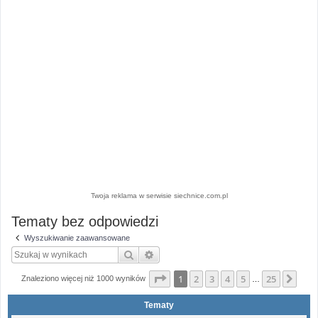
Twoja reklama w serwisie siechnice.com.pl
Tematy bez odpowiedzi
Wyszukiwanie zaawansowane
Szukaj
Wyszukiwanie zaawansowane
Strona
1
z
25
1
2
3
4
5
25
Nas
Znaleziono więcej niż 1000 wyników
…
Tematy