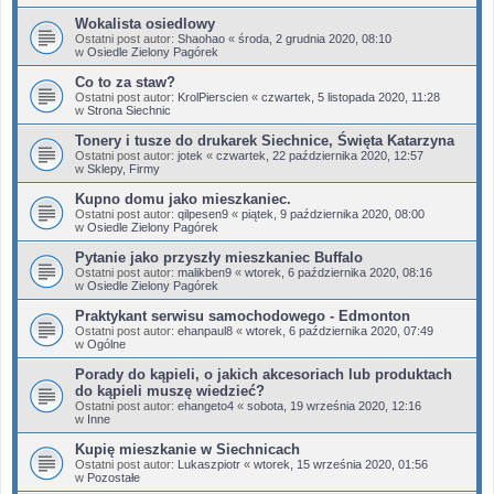
Wokalista osiedlowy
Ostatni post autor:
Shaohao
«
środa, 2 grudnia 2020, 08:10
w
Osiedle Zielony Pagórek
Co to za staw?
Ostatni post autor:
KrolPierscien
«
czwartek, 5 listopada 2020, 11:28
w
Strona Siechnic
Tonery i tusze do drukarek Siechnice, Święta Katarzyna
Ostatni post autor:
jotek
«
czwartek, 22 października 2020, 12:57
w
Sklepy, Firmy
Kupno domu jako mieszkaniec.
Ostatni post autor:
qilpesen9
«
piątek, 9 października 2020, 08:00
w
Osiedle Zielony Pagórek
Pytanie jako przyszły mieszkaniec Buffalo
Ostatni post autor:
malikben9
«
wtorek, 6 października 2020, 08:16
w
Osiedle Zielony Pagórek
Praktykant serwisu samochodowego - Edmonton
Ostatni post autor:
ehanpaul8
«
wtorek, 6 października 2020, 07:49
w
Ogólne
Porady do kąpieli, o jakich akcesoriach lub produktach
do kąpieli muszę wiedzieć?
Ostatni post autor:
ehangeto4
«
sobota, 19 września 2020, 12:16
w
Inne
Kupię mieszkanie w Siechnicach
Ostatni post autor:
Lukaszpiotr
«
wtorek, 15 września 2020, 01:56
w
Pozostałe