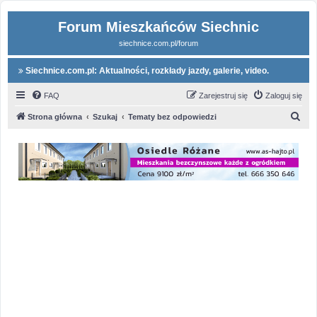
Forum Mieszkańców Siechnic
siechnice.com.pl/forum
Siechnice.com.pl: Aktualności, rozkłady jazdy, galerie, video.
FAQ
Zarejestruj się
Zaloguj się
S
Strona główna
Szukaj
Tematy bez odpowiedzi
z
u
k
a
j