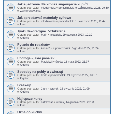
Jakie jedzenie dla królika sugerujecie kupić?
Ostatni post autor:
mlodzikodia
«
poniedziałek, 9 października 2023, 09:50
w
Zainteresowania
Jak sprzedawać materiały cyfrowe
Ostatni post autor:
mlodzikodia
«
poniedziałek, 18 września 2023, 11:47
w
Inne
Tynki dekoracyjne. Sztukaterie.
Ostatni post autor:
Malin
«
niedziela, 29 stycznia 2023, 10:10
w
Ogólne
Pytanie do rodziców
Ostatni post autor:
kasian12
«
poniedziałek, 5 grudnia 2022, 11:24
w
Inne
Podłoga - jakie panele?
Ostatni post autor:
MaciekLll
«
środa, 18 maja 2022, 21:37
w
Ogólne
Sposoby na pchły u zwierząt
Ostatni post autor:
Karla
«
poniedziałek, 24 stycznia 2022, 16:07
w
Ogólne
Break-up
Ostatni post autor:
Jasy
«
wtorek, 18 stycznia 2022, 01:09
w
Ogólne
Najlepsze kursy
Ostatni post autor:
astalavist
«
wtorek, 14 grudnia 2021, 23:58
w
Inne
Okna do kuchni