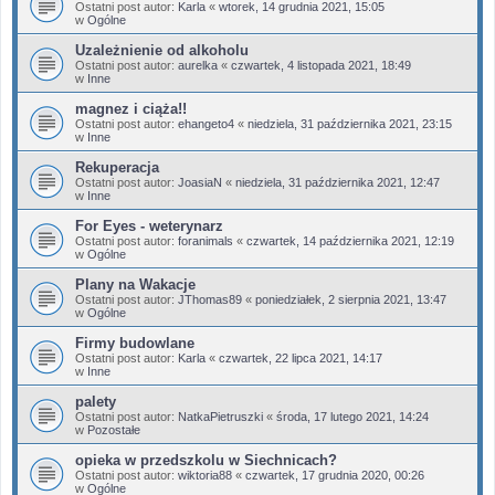
Ostatni post autor:
Karla
«
wtorek, 14 grudnia 2021, 15:05
w
Ogólne
Uzależnienie od alkoholu
Ostatni post autor:
aurelka
«
czwartek, 4 listopada 2021, 18:49
w
Inne
magnez i ciąża!!
Ostatni post autor:
ehangeto4
«
niedziela, 31 października 2021, 23:15
w
Inne
Rekuperacja
Ostatni post autor:
JoasiaN
«
niedziela, 31 października 2021, 12:47
w
Inne
For Eyes - weterynarz
Ostatni post autor:
foranimals
«
czwartek, 14 października 2021, 12:19
w
Ogólne
Plany na Wakacje
Ostatni post autor:
JThomas89
«
poniedziałek, 2 sierpnia 2021, 13:47
w
Ogólne
Firmy budowlane
Ostatni post autor:
Karla
«
czwartek, 22 lipca 2021, 14:17
w
Inne
palety
Ostatni post autor:
NatkaPietruszki
«
środa, 17 lutego 2021, 14:24
w
Pozostałe
opieka w przedszkolu w Siechnicach?
Ostatni post autor:
wiktoria88
«
czwartek, 17 grudnia 2020, 00:26
w
Ogólne