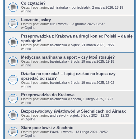
Co czytacie?
Ostatni post autor:
admiratorka
«
poniedziałek, 2 marca 2026, 13:19
w
Inne
Leczenie jaskry
Ostatni post autor:
cut
«
wtorek, 23 grudnia 2025, 08:37
w
Ogólne
Przeprowadzka z Krakowa na drugi koniec Polski – da się
spokojnie!
Ostatni post autor:
baletniczka
«
piątek, 21 marca 2025, 19:27
w
Inne
Medyczna marihuana a sport – czy ktoś stosuje?
Ostatni post autor:
baletniczka
«
środa, 19 marca 2025, 19:15
w
Inne
Działka na sprzedaż – lepiej czekać na kupca czy
sprzedać od razu?
Ostatni post autor:
baletniczka
«
środa, 19 marca 2025, 18:02
w
Inne
Przeprowadzka do Krakowa
Ostatni post autor:
baletniczka
«
sobota, 1 lutego 2025, 13:27
w
Inne
Bezprzewodowy światłowód w Siechnicach od Airmax
Ostatni post autor:
andrzejwol
«
piątek, 5 lipca 2024, 12:33
w
Ogólne
Stare pocztówki z Siechnic
Ostatni post autor:
Pawlik
«
wtorek, 13 lutego 2024, 20:52
w
Ogólne