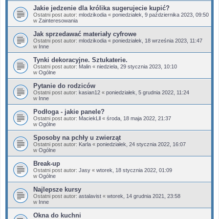
Jakie jedzenie dla królika sugerujecie kupić?
Ostatni post autor:
mlodzikodia
«
poniedziałek, 9 października 2023, 09:50
w
Zainteresowania
Jak sprzedawać materiały cyfrowe
Ostatni post autor:
mlodzikodia
«
poniedziałek, 18 września 2023, 11:47
w
Inne
Tynki dekoracyjne. Sztukaterie.
Ostatni post autor:
Malin
«
niedziela, 29 stycznia 2023, 10:10
w
Ogólne
Pytanie do rodziców
Ostatni post autor:
kasian12
«
poniedziałek, 5 grudnia 2022, 11:24
w
Inne
Podłoga - jakie panele?
Ostatni post autor:
MaciekLll
«
środa, 18 maja 2022, 21:37
w
Ogólne
Sposoby na pchły u zwierząt
Ostatni post autor:
Karla
«
poniedziałek, 24 stycznia 2022, 16:07
w
Ogólne
Break-up
Ostatni post autor:
Jasy
«
wtorek, 18 stycznia 2022, 01:09
w
Ogólne
Najlepsze kursy
Ostatni post autor:
astalavist
«
wtorek, 14 grudnia 2021, 23:58
w
Inne
Okna do kuchni