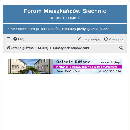
Forum Mieszkańców Siechnic
siechnice.com.pl/forum
Siechnice.com.pl: Aktualności, rozkłady jazdy, galerie, video.
FAQ
Zarejestruj się
Zaloguj się
S
Strona główna
Szukaj
Tematy bez odpowiedzi
z
u
k
a
j