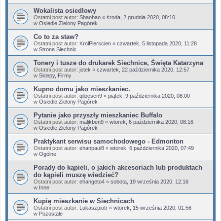
Wokalista osiedlowy
Ostatni post autor:
Shaohao
«
środa, 2 grudnia 2020, 08:10
w
Osiedle Zielony Pagórek
Co to za staw?
Ostatni post autor:
KrolPierscien
«
czwartek, 5 listopada 2020, 11:28
w
Strona Siechnic
Tonery i tusze do drukarek Siechnice, Święta Katarzyna
Ostatni post autor:
jotek
«
czwartek, 22 października 2020, 12:57
w
Sklepy, Firmy
Kupno domu jako mieszkaniec.
Ostatni post autor:
qilpesen9
«
piątek, 9 października 2020, 08:00
w
Osiedle Zielony Pagórek
Pytanie jako przyszły mieszkaniec Buffalo
Ostatni post autor:
malikben9
«
wtorek, 6 października 2020, 08:16
w
Osiedle Zielony Pagórek
Praktykant serwisu samochodowego - Edmonton
Ostatni post autor:
ehanpaul8
«
wtorek, 6 października 2020, 07:49
w
Ogólne
Porady do kąpieli, o jakich akcesoriach lub produktach
do kąpieli muszę wiedzieć?
Ostatni post autor:
ehangeto4
«
sobota, 19 września 2020, 12:16
w
Inne
Kupię mieszkanie w Siechnicach
Ostatni post autor:
Lukaszpiotr
«
wtorek, 15 września 2020, 01:56
w
Pozostałe