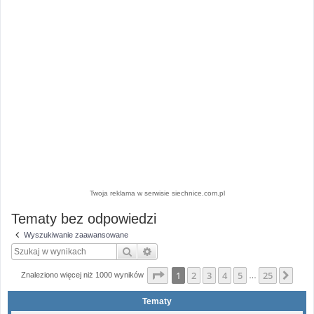
Twoja reklama w serwisie siechnice.com.pl
Tematy bez odpowiedzi
Wyszukiwanie zaawansowane
Szukaj
Wyszukiwanie zaawansowane
Strona
1
z
25
1
2
3
4
5
25
Nas
Znaleziono więcej niż 1000 wyników
…
Tematy