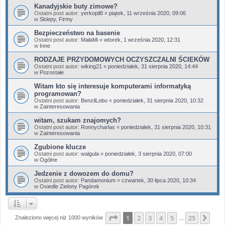
Kanadyjskie buty zimowe?
Ostatni post autor:
yerkopil8
«
piątek, 11 września 2020, 09:06
w
Sklepy, Firmy
Bezpieczeństwo na basenie
Ostatni post autor:
MałaMi
«
wtorek, 1 września 2020, 12:31
w
Inne
RODZAJE PRZYDOMOWYCH OCZYSZCZALNI ŚCIEKÓW
Ostatni post autor:
wiking21
«
poniedziałek, 31 sierpnia 2020, 14:44
w
Pozostałe
Witam kto się interesuje komputerami informatyką
programowan?
Ostatni post autor:
BenzilLobo
«
poniedziałek, 31 sierpnia 2020, 10:32
w
Zainteresowania
witam, szukam znajomych?
Ostatni post autor:
Ronnycharlas
«
poniedziałek, 31 sierpnia 2020, 10:31
w
Zainteresowania
Zgubione klucze
Ostatni post autor:
walgula
«
poniedziałek, 3 sierpnia 2020, 07:00
w
Ogólne
Jedzenie z dowozem do domu?
Ostatni post autor:
Pandamonium
«
czwartek, 30 lipca 2020, 10:34
w
Osiedle Zielony Pagórek
Strona
1
z
25
1
2
3
4
5
25
Nas
Znaleziono więcej niż 1000 wyników
…