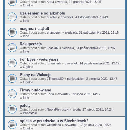
Ostatni post autor:
Karla
«
wtorek, 14 grudnia 2021, 15:05
w
Ogólne
Uzależnienie od alkoholu
Ostatni post autor:
aurelka
«
czwartek, 4 listopada 2021, 18:49
w
Inne
magnez i ciąża!!
Ostatni post autor:
ehangeto4
«
niedziela, 31 października 2021, 23:15
w
Inne
Rekuperacja
Ostatni post autor:
JoasiaN
«
niedziela, 31 października 2021, 12:47
w
Inne
For Eyes - weterynarz
Ostatni post autor:
foranimals
«
czwartek, 14 października 2021, 12:19
w
Ogólne
Plany na Wakacje
Ostatni post autor:
JThomas89
«
poniedziałek, 2 sierpnia 2021, 13:47
w
Ogólne
Firmy budowlane
Ostatni post autor:
Karla
«
czwartek, 22 lipca 2021, 14:17
w
Inne
palety
Ostatni post autor:
NatkaPietruszki
«
środa, 17 lutego 2021, 14:24
w
Pozostałe
opieka w przedszkolu w Siechnicach?
Ostatni post autor:
wiktoria88
«
czwartek, 17 grudnia 2020, 00:26
w
Ogólne