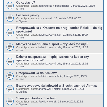
Co czytacie?
Ostatni post autor:
admiratorka
«
poniedziałek, 2 marca 2026, 13:19
w
Inne
Leczenie jaskry
Ostatni post autor:
cut
«
wtorek, 23 grudnia 2025, 08:37
w
Ogólne
Przeprowadzka z Krakowa na drugi koniec Polski – da się
spokojnie!
Ostatni post autor:
baletniczka
«
piątek, 21 marca 2025, 19:27
w
Inne
Medyczna marihuana a sport – czy ktoś stosuje?
Ostatni post autor:
baletniczka
«
środa, 19 marca 2025, 19:15
w
Inne
Działka na sprzedaż – lepiej czekać na kupca czy
sprzedać od razu?
Ostatni post autor:
baletniczka
«
środa, 19 marca 2025, 18:02
w
Inne
Przeprowadzka do Krakowa
Ostatni post autor:
baletniczka
«
sobota, 1 lutego 2025, 13:27
w
Inne
Bezprzewodowy światłowód w Siechnicach od Airmax
Ostatni post autor:
andrzejwol
«
piątek, 5 lipca 2024, 12:33
w
Ogólne
Stare pocztówki z Siechnic
Ostatni post autor:
Pawlik
«
wtorek, 13 lutego 2024, 20:52
w
Ogólne