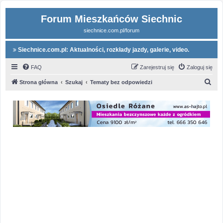
Forum Mieszkańców Siechnic
siechnice.com.pl/forum
Siechnice.com.pl: Aktualności, rozkłady jazdy, galerie, video.
FAQ
Zarejestruj się
Zaloguj się
S
Strona główna
Szukaj
Tematy bez odpowiedzi
z
u
k
a
j