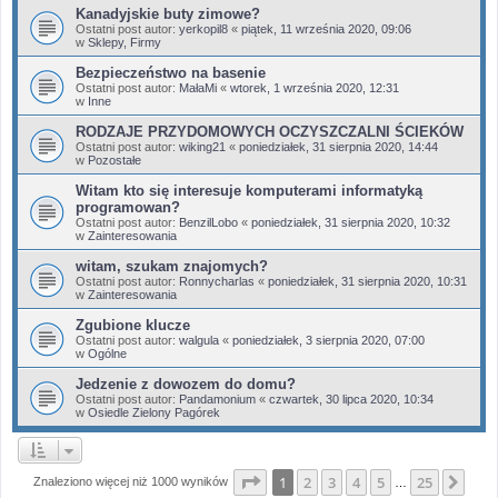
Kanadyjskie buty zimowe?
Ostatni post autor:
yerkopil8
«
piątek, 11 września 2020, 09:06
w
Sklepy, Firmy
Bezpieczeństwo na basenie
Ostatni post autor:
MałaMi
«
wtorek, 1 września 2020, 12:31
w
Inne
RODZAJE PRZYDOMOWYCH OCZYSZCZALNI ŚCIEKÓW
Ostatni post autor:
wiking21
«
poniedziałek, 31 sierpnia 2020, 14:44
w
Pozostałe
Witam kto się interesuje komputerami informatyką
programowan?
Ostatni post autor:
BenzilLobo
«
poniedziałek, 31 sierpnia 2020, 10:32
w
Zainteresowania
witam, szukam znajomych?
Ostatni post autor:
Ronnycharlas
«
poniedziałek, 31 sierpnia 2020, 10:31
w
Zainteresowania
Zgubione klucze
Ostatni post autor:
walgula
«
poniedziałek, 3 sierpnia 2020, 07:00
w
Ogólne
Jedzenie z dowozem do domu?
Ostatni post autor:
Pandamonium
«
czwartek, 30 lipca 2020, 10:34
w
Osiedle Zielony Pagórek
Strona
1
z
25
1
2
3
4
5
25
Nas
Znaleziono więcej niż 1000 wyników
…