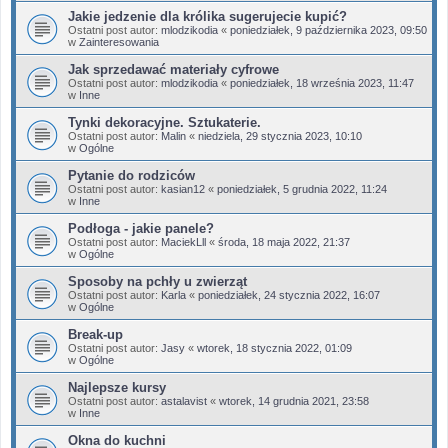
Jakie jedzenie dla królika sugerujecie kupić?
Ostatni post autor:
mlodzikodia
«
poniedziałek, 9 października 2023, 09:50
w
Zainteresowania
Jak sprzedawać materiały cyfrowe
Ostatni post autor:
mlodzikodia
«
poniedziałek, 18 września 2023, 11:47
w
Inne
Tynki dekoracyjne. Sztukaterie.
Ostatni post autor:
Malin
«
niedziela, 29 stycznia 2023, 10:10
w
Ogólne
Pytanie do rodziców
Ostatni post autor:
kasian12
«
poniedziałek, 5 grudnia 2022, 11:24
w
Inne
Podłoga - jakie panele?
Ostatni post autor:
MaciekLll
«
środa, 18 maja 2022, 21:37
w
Ogólne
Sposoby na pchły u zwierząt
Ostatni post autor:
Karla
«
poniedziałek, 24 stycznia 2022, 16:07
w
Ogólne
Break-up
Ostatni post autor:
Jasy
«
wtorek, 18 stycznia 2022, 01:09
w
Ogólne
Najlepsze kursy
Ostatni post autor:
astalavist
«
wtorek, 14 grudnia 2021, 23:58
w
Inne
Okna do kuchni