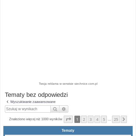
Twoja reklama w serwisie siechnice.com.pl
Tematy bez odpowiedzi
Wyszukiwanie zaawansowane
Szukaj
Wyszukiwanie zaawansowane
Strona
1
z
25
1
2
3
4
5
25
Nas
Znaleziono więcej niż 1000 wyników
…
Tematy