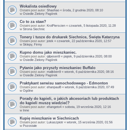
Wokalista osiedlowy
Ostatni post autor:
Shaohao
«
środa, 2 grudnia 2020, 08:10
w
Osiedle Zielony Pagórek
Co to za staw?
Ostatni post autor:
KrolPierscien
«
czwartek, 5 listopada 2020, 11:28
w
Strona Siechnic
Tonery i tusze do drukarek Siechnice, Święta Katarzyna
Ostatni post autor:
jotek
«
czwartek, 22 października 2020, 12:57
w
Sklepy, Firmy
Kupno domu jako mieszkaniec.
Ostatni post autor:
qilpesen9
«
piątek, 9 października 2020, 08:00
w
Osiedle Zielony Pagórek
Pytanie jako przyszły mieszkaniec Buffalo
Ostatni post autor:
malikben9
«
wtorek, 6 października 2020, 08:16
w
Osiedle Zielony Pagórek
Praktykant serwisu samochodowego - Edmonton
Ostatni post autor:
ehanpaul8
«
wtorek, 6 października 2020, 07:49
w
Ogólne
Porady do kąpieli, o jakich akcesoriach lub produktach
do kąpieli muszę wiedzieć?
Ostatni post autor:
ehangeto4
«
sobota, 19 września 2020, 12:16
w
Inne
Kupię mieszkanie w Siechnicach
Ostatni post autor:
Lukaszpiotr
«
wtorek, 15 września 2020, 01:56
w
Pozostałe