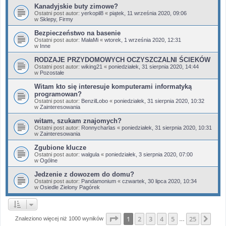
Kanadyjskie buty zimowe?
Ostatni post autor:
yerkopil8
«
piątek, 11 września 2020, 09:06
w
Sklepy, Firmy
Bezpieczeństwo na basenie
Ostatni post autor:
MałaMi
«
wtorek, 1 września 2020, 12:31
w
Inne
RODZAJE PRZYDOMOWYCH OCZYSZCZALNI ŚCIEKÓW
Ostatni post autor:
wiking21
«
poniedziałek, 31 sierpnia 2020, 14:44
w
Pozostałe
Witam kto się interesuje komputerami informatyką
programowan?
Ostatni post autor:
BenzilLobo
«
poniedziałek, 31 sierpnia 2020, 10:32
w
Zainteresowania
witam, szukam znajomych?
Ostatni post autor:
Ronnycharlas
«
poniedziałek, 31 sierpnia 2020, 10:31
w
Zainteresowania
Zgubione klucze
Ostatni post autor:
walgula
«
poniedziałek, 3 sierpnia 2020, 07:00
w
Ogólne
Jedzenie z dowozem do domu?
Ostatni post autor:
Pandamonium
«
czwartek, 30 lipca 2020, 10:34
w
Osiedle Zielony Pagórek
Strona
1
z
25
1
2
3
4
5
25
Nas
Znaleziono więcej niż 1000 wyników
…