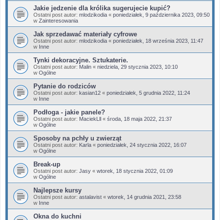
Jakie jedzenie dla królika sugerujecie kupić?
Ostatni post autor:
mlodzikodia
«
poniedziałek, 9 października 2023, 09:50
w
Zainteresowania
Jak sprzedawać materiały cyfrowe
Ostatni post autor:
mlodzikodia
«
poniedziałek, 18 września 2023, 11:47
w
Inne
Tynki dekoracyjne. Sztukaterie.
Ostatni post autor:
Malin
«
niedziela, 29 stycznia 2023, 10:10
w
Ogólne
Pytanie do rodziców
Ostatni post autor:
kasian12
«
poniedziałek, 5 grudnia 2022, 11:24
w
Inne
Podłoga - jakie panele?
Ostatni post autor:
MaciekLll
«
środa, 18 maja 2022, 21:37
w
Ogólne
Sposoby na pchły u zwierząt
Ostatni post autor:
Karla
«
poniedziałek, 24 stycznia 2022, 16:07
w
Ogólne
Break-up
Ostatni post autor:
Jasy
«
wtorek, 18 stycznia 2022, 01:09
w
Ogólne
Najlepsze kursy
Ostatni post autor:
astalavist
«
wtorek, 14 grudnia 2021, 23:58
w
Inne
Okna do kuchni