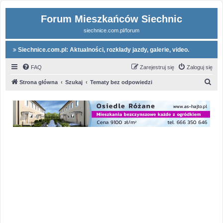
Forum Mieszkańców Siechnic
siechnice.com.pl/forum
Siechnice.com.pl: Aktualności, rozkłady jazdy, galerie, video.
FAQ
Zarejestruj się
Zaloguj się
S
Strona główna
Szukaj
Tematy bez odpowiedzi
z
u
k
a
j