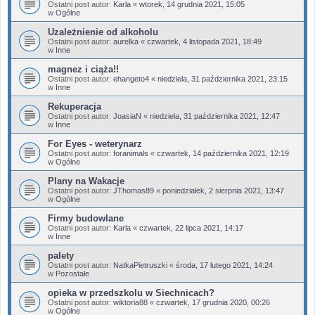
Ostatni post autor:
Karla
«
wtorek, 14 grudnia 2021, 15:05
w
Ogólne
Uzależnienie od alkoholu
Ostatni post autor:
aurelka
«
czwartek, 4 listopada 2021, 18:49
w
Inne
magnez i ciąża!!
Ostatni post autor:
ehangeto4
«
niedziela, 31 października 2021, 23:15
w
Inne
Rekuperacja
Ostatni post autor:
JoasiaN
«
niedziela, 31 października 2021, 12:47
w
Inne
For Eyes - weterynarz
Ostatni post autor:
foranimals
«
czwartek, 14 października 2021, 12:19
w
Ogólne
Plany na Wakacje
Ostatni post autor:
JThomas89
«
poniedziałek, 2 sierpnia 2021, 13:47
w
Ogólne
Firmy budowlane
Ostatni post autor:
Karla
«
czwartek, 22 lipca 2021, 14:17
w
Inne
palety
Ostatni post autor:
NatkaPietruszki
«
środa, 17 lutego 2021, 14:24
w
Pozostałe
opieka w przedszkolu w Siechnicach?
Ostatni post autor:
wiktoria88
«
czwartek, 17 grudnia 2020, 00:26
w
Ogólne