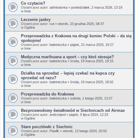
Co czytacie?
Ostatni post autor:
admiratorka
«
poniedziałek, 2 marca 2026, 13:19
w
Inne
Leczenie jaskry
Ostatni post autor:
cut
«
wtorek, 23 grudnia 2025, 08:37
w
Ogólne
Przeprowadzka z Krakowa na drugi koniec Polski – da się
spokojnie!
Ostatni post autor:
baletniczka
«
piątek, 21 marca 2025, 19:27
w
Inne
Medyczna marihuana a sport – czy ktoś stosuje?
Ostatni post autor:
baletniczka
«
środa, 19 marca 2025, 19:15
w
Inne
Działka na sprzedaż – lepiej czekać na kupca czy
sprzedać od razu?
Ostatni post autor:
baletniczka
«
środa, 19 marca 2025, 18:02
w
Inne
Przeprowadzka do Krakowa
Ostatni post autor:
baletniczka
«
sobota, 1 lutego 2025, 13:27
w
Inne
Bezprzewodowy światłowód w Siechnicach od Airmax
Ostatni post autor:
andrzejwol
«
piątek, 5 lipca 2024, 12:33
w
Ogólne
Stare pocztówki z Siechnic
Ostatni post autor:
Pawlik
«
wtorek, 13 lutego 2024, 20:52
w
Ogólne