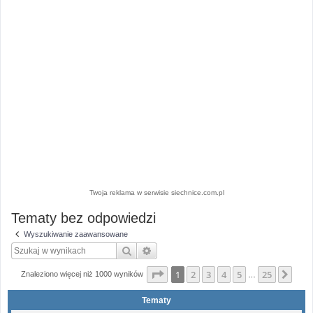
Twoja reklama w serwisie siechnice.com.pl
Tematy bez odpowiedzi
Wyszukiwanie zaawansowane
Szukaj
Wyszukiwanie zaawansowane
Strona
1
z
25
1
2
3
4
5
25
Nas
Znaleziono więcej niż 1000 wyników
…
Tematy