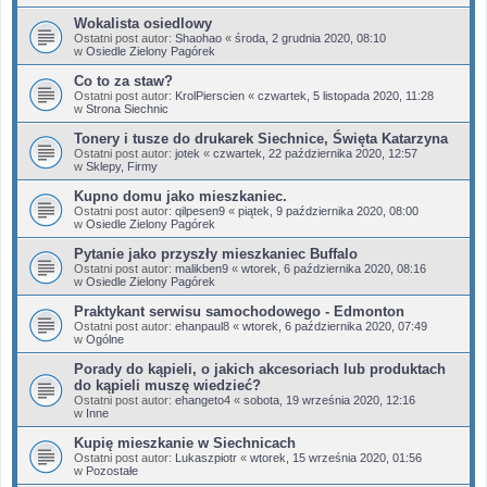
Wokalista osiedlowy
Ostatni post autor:
Shaohao
«
środa, 2 grudnia 2020, 08:10
w
Osiedle Zielony Pagórek
Co to za staw?
Ostatni post autor:
KrolPierscien
«
czwartek, 5 listopada 2020, 11:28
w
Strona Siechnic
Tonery i tusze do drukarek Siechnice, Święta Katarzyna
Ostatni post autor:
jotek
«
czwartek, 22 października 2020, 12:57
w
Sklepy, Firmy
Kupno domu jako mieszkaniec.
Ostatni post autor:
qilpesen9
«
piątek, 9 października 2020, 08:00
w
Osiedle Zielony Pagórek
Pytanie jako przyszły mieszkaniec Buffalo
Ostatni post autor:
malikben9
«
wtorek, 6 października 2020, 08:16
w
Osiedle Zielony Pagórek
Praktykant serwisu samochodowego - Edmonton
Ostatni post autor:
ehanpaul8
«
wtorek, 6 października 2020, 07:49
w
Ogólne
Porady do kąpieli, o jakich akcesoriach lub produktach
do kąpieli muszę wiedzieć?
Ostatni post autor:
ehangeto4
«
sobota, 19 września 2020, 12:16
w
Inne
Kupię mieszkanie w Siechnicach
Ostatni post autor:
Lukaszpiotr
«
wtorek, 15 września 2020, 01:56
w
Pozostałe