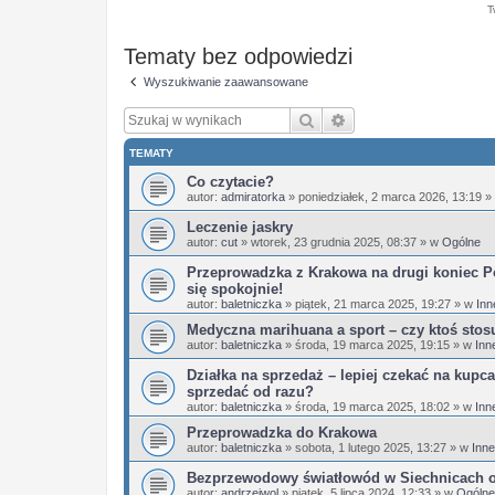
T
Tematy bez odpowiedzi
Wyszukiwanie zaawansowane
Szukaj
Wyszukiwanie zaaw
TEMATY
Co czytacie?
autor:
admiratorka
»
poniedziałek, 2 marca 2026, 13:19
»
Leczenie jaskry
autor:
cut
»
wtorek, 23 grudnia 2025, 08:37
» w
Ogólne
Przeprowadzka z Krakowa na drugi koniec Po
się spokojnie!
autor:
baletniczka
»
piątek, 21 marca 2025, 19:27
» w
Inn
Medyczna marihuana a sport – czy ktoś stos
autor:
baletniczka
»
środa, 19 marca 2025, 19:15
» w
Inn
Działka na sprzedaż – lepiej czekać na kupca
sprzedać od razu?
autor:
baletniczka
»
środa, 19 marca 2025, 18:02
» w
Inn
Przeprowadzka do Krakowa
autor:
baletniczka
»
sobota, 1 lutego 2025, 13:27
» w
Inne
Bezprzewodowy światłowód w Siechnicach 
autor:
andrzejwol
»
piątek, 5 lipca 2024, 12:33
» w
Ogólne