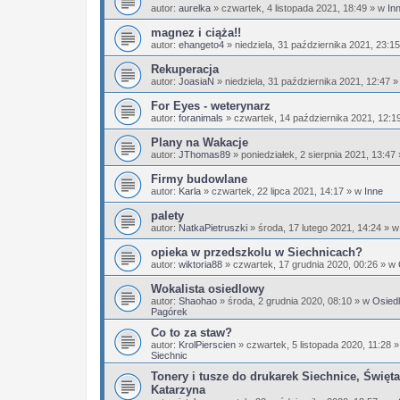
autor:
aurelka
»
czwartek, 4 listopada 2021, 18:49
» w
In
magnez i ciąża!!
autor:
ehangeto4
»
niedziela, 31 października 2021, 23:15
Rekuperacja
autor:
JoasiaN
»
niedziela, 31 października 2021, 12:47
»
For Eyes - weterynarz
autor:
foranimals
»
czwartek, 14 października 2021, 12:1
Plany na Wakacje
autor:
JThomas89
»
poniedziałek, 2 sierpnia 2021, 13:47
Firmy budowlane
autor:
Karla
»
czwartek, 22 lipca 2021, 14:17
» w
Inne
palety
autor:
NatkaPietruszki
»
środa, 17 lutego 2021, 14:24
» 
opieka w przedszkolu w Siechnicach?
autor:
wiktoria88
»
czwartek, 17 grudnia 2020, 00:26
» w
Wokalista osiedlowy
autor:
Shaohao
»
środa, 2 grudnia 2020, 08:10
» w
Osiedl
Pagórek
Co to za staw?
autor:
KrolPierscien
»
czwartek, 5 listopada 2020, 11:28
»
Siechnic
Tonery i tusze do drukarek Siechnice, Święta
Katarzyna