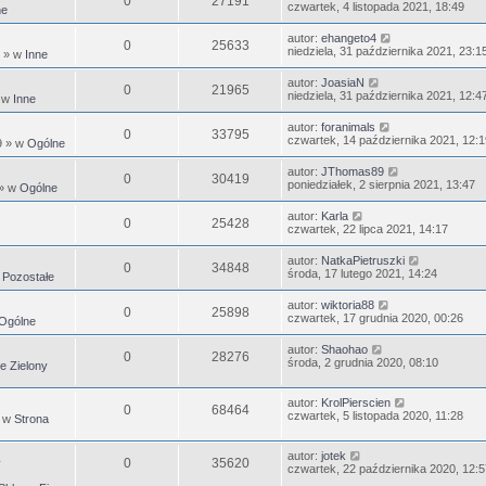
0
27191
czwartek, 4 listopada 2021, 18:49
ne
autor:
ehangeto4
0
25633
niedziela, 31 października 2021, 23:1
» w
Inne
autor:
JoasiaN
0
21965
niedziela, 31 października 2021, 12:4
 w
Inne
autor:
foranimals
0
33795
czwartek, 14 października 2021, 12:1
9
» w
Ogólne
autor:
JThomas89
0
30419
poniedziałek, 2 sierpnia 2021, 13:47
» w
Ogólne
autor:
Karla
0
25428
czwartek, 22 lipca 2021, 14:17
autor:
NatkaPietruszki
0
34848
środa, 17 lutego 2021, 14:24
w
Pozostałe
autor:
wiktoria88
0
25898
czwartek, 17 grudnia 2020, 00:26
Ogólne
autor:
Shaohao
0
28276
środa, 2 grudnia 2020, 08:10
e Zielony
autor:
KrolPierscien
0
68464
czwartek, 5 listopada 2020, 11:28
 w
Strona
autor:
jotek
0
35620
czwartek, 22 października 2020, 12:5