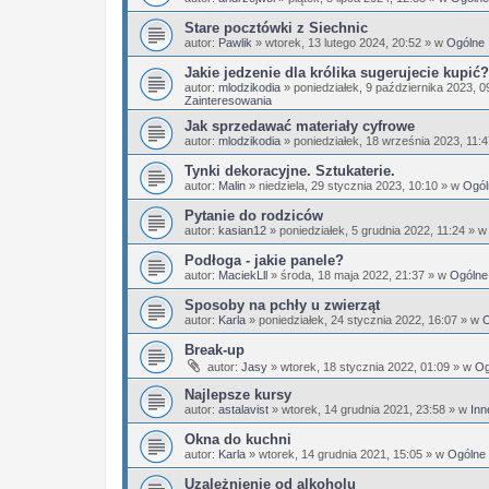
Stare pocztówki z Siechnic
autor:
Pawlik
»
wtorek, 13 lutego 2024, 20:52
» w
Ogólne
Jakie jedzenie dla królika sugerujecie kupić?
autor:
mlodzikodia
»
poniedziałek, 9 października 2023, 0
Zainteresowania
Jak sprzedawać materiały cyfrowe
autor:
mlodzikodia
»
poniedziałek, 18 września 2023, 11:
Tynki dekoracyjne. Sztukaterie.
autor:
Malin
»
niedziela, 29 stycznia 2023, 10:10
» w
Ogól
Pytanie do rodziców
autor:
kasian12
»
poniedziałek, 5 grudnia 2022, 11:24
» 
Podłoga - jakie panele?
autor:
MaciekLll
»
środa, 18 maja 2022, 21:37
» w
Ogólne
Sposoby na pchły u zwierząt
autor:
Karla
»
poniedziałek, 24 stycznia 2022, 16:07
» w
O
Break-up
autor:
Jasy
»
wtorek, 18 stycznia 2022, 01:09
» w
Og
Najlepsze kursy
autor:
astalavist
»
wtorek, 14 grudnia 2021, 23:58
» w
Inn
Okna do kuchni
autor:
Karla
»
wtorek, 14 grudnia 2021, 15:05
» w
Ogólne
Uzależnienie od alkoholu