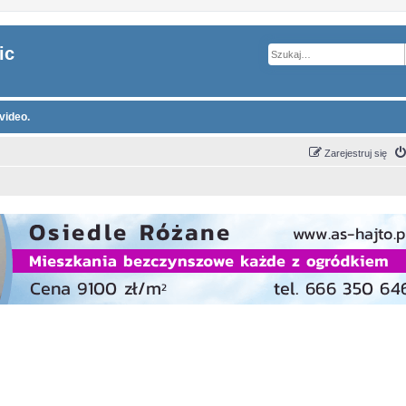
ic
video.
Zarejestruj się