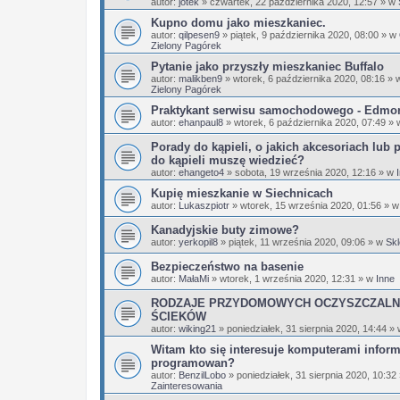
autor:
jotek
»
czwartek, 22 października 2020, 12:57
» w
Kupno domu jako mieszkaniec.
autor:
qilpesen9
»
piątek, 9 października 2020, 08:00
» w
Zielony Pagórek
Pytanie jako przyszły mieszkaniec Buffalo
autor:
malikben9
»
wtorek, 6 października 2020, 08:16
» 
Zielony Pagórek
Praktykant serwisu samochodowego - Edmo
autor:
ehanpaul8
»
wtorek, 6 października 2020, 07:49
» 
Porady do kąpieli, o jakich akcesoriach lub 
do kąpieli muszę wiedzieć?
autor:
ehangeto4
»
sobota, 19 września 2020, 12:16
» w
Kupię mieszkanie w Siechnicach
autor:
Lukaszpiotr
»
wtorek, 15 września 2020, 01:56
» 
Kanadyjskie buty zimowe?
autor:
yerkopil8
»
piątek, 11 września 2020, 09:06
» w
Skl
Bezpieczeństwo na basenie
autor:
MałaMi
»
wtorek, 1 września 2020, 12:31
» w
Inne
RODZAJE PRZYDOMOWYCH OCZYSZCZALN
ŚCIEKÓW
autor:
wiking21
»
poniedziałek, 31 sierpnia 2020, 14:44
»
Witam kto się interesuje komputerami infor
programowan?
autor:
BenzilLobo
»
poniedziałek, 31 sierpnia 2020, 10:32
Zainteresowania