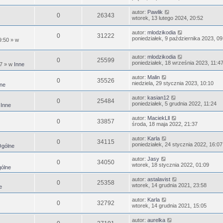
autor:
Pawlik
0
26343
wtorek, 13 lutego 2024, 20:52
autor:
mlodzikodia
0
31222
poniedziałek, 9 października 2023, 09
9:50
» w
autor:
mlodzikodia
0
25599
poniedziałek, 18 września 2023, 11:4
47
» w
Inne
autor:
Malin
0
35526
niedziela, 29 stycznia 2023, 10:10
ne
autor:
kasian12
0
25484
poniedziałek, 5 grudnia 2022, 11:24
w
Inne
autor:
MaciekLll
0
33857
środa, 18 maja 2022, 21:37
autor:
Karla
0
34115
poniedziałek, 24 stycznia 2022, 16:07
gólne
autor:
Jasy
0
34050
wtorek, 18 stycznia 2022, 01:09
ólne
autor:
astalavist
0
25358
wtorek, 14 grudnia 2021, 23:58
e
autor:
Karla
0
32792
wtorek, 14 grudnia 2021, 15:05
autor:
aurelka