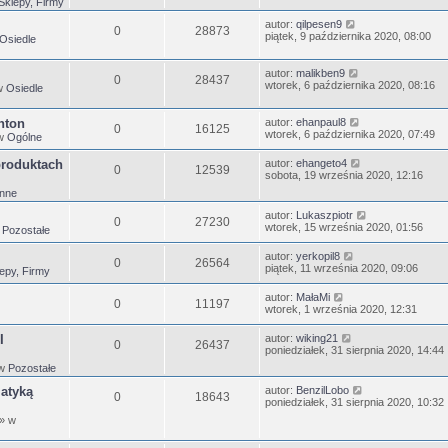
Sklepy, Firmy
autor:
qilpesen9
0
28873
piątek, 9 października 2020, 08:00
Osiedle
autor:
malikben9
0
28437
wtorek, 6 października 2020, 08:16
w
Osiedle
nton
autor:
ehanpaul8
0
16125
wtorek, 6 października 2020, 07:49
w
Ogólne
produktach
autor:
ehangeto4
0
12539
sobota, 19 września 2020, 12:16
Inne
autor:
Lukaszpiotr
0
27230
wtorek, 15 września 2020, 01:56
w
Pozostałe
autor:
yerkopil8
0
26564
piątek, 11 września 2020, 09:06
epy, Firmy
autor:
MałaMi
0
11197
wtorek, 1 września 2020, 12:31
I
autor:
wiking21
0
26437
poniedziałek, 31 sierpnia 2020, 14:44
 w
Pozostałe
matyką
autor:
BenzilLobo
0
18643
poniedziałek, 31 sierpnia 2020, 10:32
» w