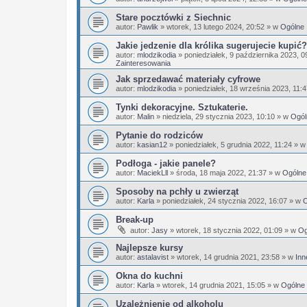
Stare pocztówki z Siechnic
autor:
Pawlik
»
wtorek, 13 lutego 2024, 20:52
» w
Ogólne
Jakie jedzenie dla królika sugerujecie kupić?
autor:
mlodzikodia
»
poniedziałek, 9 października 2023, 0
Zainteresowania
Jak sprzedawać materiały cyfrowe
autor:
mlodzikodia
»
poniedziałek, 18 września 2023, 11:
Tynki dekoracyjne. Sztukaterie.
autor:
Malin
»
niedziela, 29 stycznia 2023, 10:10
» w
Ogól
Pytanie do rodziców
autor:
kasian12
»
poniedziałek, 5 grudnia 2022, 11:24
» 
Podłoga - jakie panele?
autor:
MaciekLll
»
środa, 18 maja 2022, 21:37
» w
Ogólne
Sposoby na pchły u zwierząt
autor:
Karla
»
poniedziałek, 24 stycznia 2022, 16:07
» w
O
Break-up
autor:
Jasy
»
wtorek, 18 stycznia 2022, 01:09
» w
Og
Najlepsze kursy
autor:
astalavist
»
wtorek, 14 grudnia 2021, 23:58
» w
Inn
Okna do kuchni
autor:
Karla
»
wtorek, 14 grudnia 2021, 15:05
» w
Ogólne
Uzależnienie od alkoholu