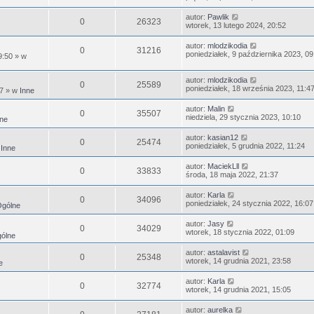
autor:
Pawlik
0
26323
wtorek, 13 lutego 2024, 20:52
autor:
mlodzikodia
0
31216
poniedziałek, 9 października 2023, 09
9:50
» w
autor:
mlodzikodia
0
25589
poniedziałek, 18 września 2023, 11:4
47
» w
Inne
autor:
Malin
0
35507
niedziela, 29 stycznia 2023, 10:10
ne
autor:
kasian12
0
25474
poniedziałek, 5 grudnia 2022, 11:24
w
Inne
autor:
MaciekLll
0
33833
środa, 18 maja 2022, 21:37
autor:
Karla
0
34096
poniedziałek, 24 stycznia 2022, 16:07
gólne
autor:
Jasy
0
34029
wtorek, 18 stycznia 2022, 01:09
ólne
autor:
astalavist
0
25348
wtorek, 14 grudnia 2021, 23:58
e
autor:
Karla
0
32774
wtorek, 14 grudnia 2021, 15:05
autor:
aurelka