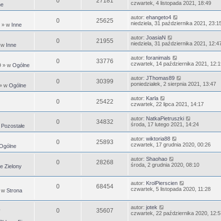
0
27181
czwartek, 4 listopada 2021, 18:49
ne
autor:
ehangeto4
0
25625
niedziela, 31 października 2021, 23:1
» w
Inne
autor:
JoasiaN
0
21955
niedziela, 31 października 2021, 12:4
 w
Inne
autor:
foranimals
0
33776
czwartek, 14 października 2021, 12:1
9
» w
Ogólne
autor:
JThomas89
0
30399
poniedziałek, 2 sierpnia 2021, 13:47
» w
Ogólne
autor:
Karla
0
25422
czwartek, 22 lipca 2021, 14:17
autor:
NatkaPietruszki
0
34832
środa, 17 lutego 2021, 14:24
w
Pozostałe
autor:
wiktoria88
0
25893
czwartek, 17 grudnia 2020, 00:26
Ogólne
autor:
Shaohao
0
28268
środa, 2 grudnia 2020, 08:10
e Zielony
autor:
KrolPierscien
0
68454
czwartek, 5 listopada 2020, 11:28
 w
Strona
autor:
jotek
0
35607
czwartek, 22 października 2020, 12:5