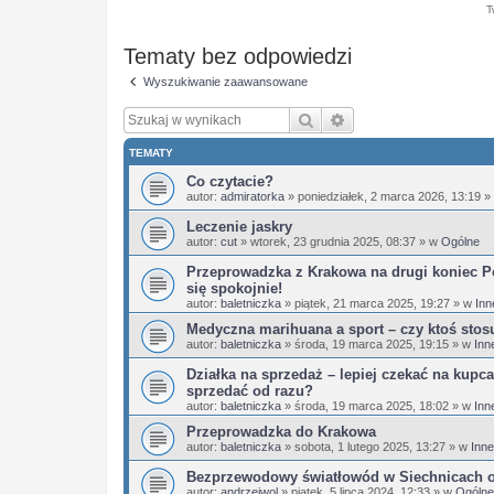
T
Tematy bez odpowiedzi
Wyszukiwanie zaawansowane
Szukaj
Wyszukiwanie zaaw
TEMATY
Co czytacie?
autor:
admiratorka
»
poniedziałek, 2 marca 2026, 13:19
»
Leczenie jaskry
autor:
cut
»
wtorek, 23 grudnia 2025, 08:37
» w
Ogólne
Przeprowadzka z Krakowa na drugi koniec Po
się spokojnie!
autor:
baletniczka
»
piątek, 21 marca 2025, 19:27
» w
Inn
Medyczna marihuana a sport – czy ktoś stos
autor:
baletniczka
»
środa, 19 marca 2025, 19:15
» w
Inn
Działka na sprzedaż – lepiej czekać na kupca
sprzedać od razu?
autor:
baletniczka
»
środa, 19 marca 2025, 18:02
» w
Inn
Przeprowadzka do Krakowa
autor:
baletniczka
»
sobota, 1 lutego 2025, 13:27
» w
Inne
Bezprzewodowy światłowód w Siechnicach 
autor:
andrzejwol
»
piątek, 5 lipca 2024, 12:33
» w
Ogólne