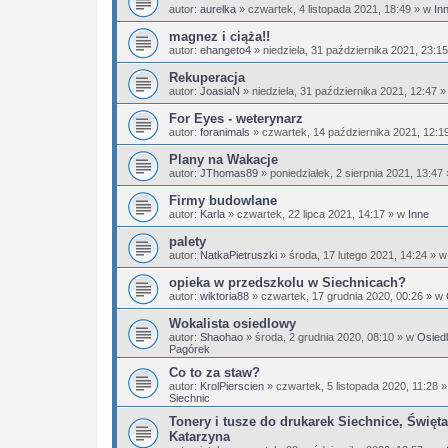
autor:
aurelka
»
czwartek, 4 listopada 2021, 18:49
» w
In
magnez i ciąża!!
autor:
ehangeto4
»
niedziela, 31 października 2021, 23:15
Rekuperacja
autor:
JoasiaN
»
niedziela, 31 października 2021, 12:47
»
For Eyes - weterynarz
autor:
foranimals
»
czwartek, 14 października 2021, 12:1
Plany na Wakacje
autor:
JThomas89
»
poniedziałek, 2 sierpnia 2021, 13:47
Firmy budowlane
autor:
Karla
»
czwartek, 22 lipca 2021, 14:17
» w
Inne
palety
autor:
NatkaPietruszki
»
środa, 17 lutego 2021, 14:24
» 
opieka w przedszkolu w Siechnicach?
autor:
wiktoria88
»
czwartek, 17 grudnia 2020, 00:26
» w
Wokalista osiedlowy
autor:
Shaohao
»
środa, 2 grudnia 2020, 08:10
» w
Osiedl
Pagórek
Co to za staw?
autor:
KrolPierscien
»
czwartek, 5 listopada 2020, 11:28
»
Siechnic
Tonery i tusze do drukarek Siechnice, Święta
Katarzyna