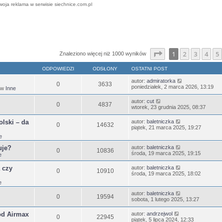
woja reklama w serwisie siechnice.com.pl
ansowane
Strona
1
z
25
1
2
3
4
5
Znaleziono więcej niż 1000 wyników
ODPOWIEDZI
ODSŁONY
OSTATNI POST
autor:
admiratorka
0
3633
poniedziałek, 2 marca 2026, 13:19
 w
Inne
autor:
cut
0
4837
wtorek, 23 grudnia 2025, 08:37
lski – da
autor:
baletniczka
0
14632
piątek, 21 marca 2025, 19:27
e
uje?
autor:
baletniczka
0
10836
środa, 19 marca 2025, 19:15
e
 czy
autor:
baletniczka
0
10910
środa, 19 marca 2025, 18:02
e
autor:
baletniczka
0
19594
sobota, 1 lutego 2025, 13:27
od Airmax
autor:
andrzejwol
0
22945
piątek, 5 lipca 2024, 12:33