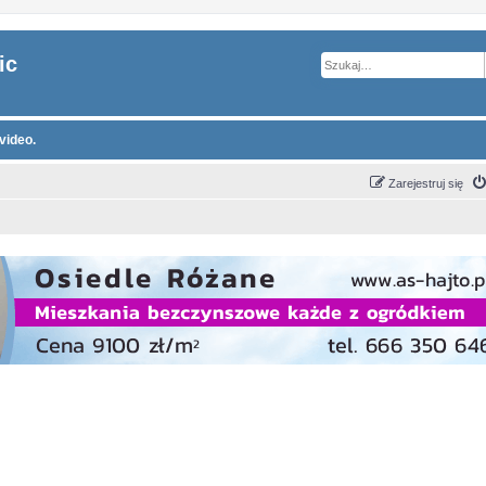
ic
video.
Zarejestruj się