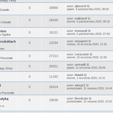
Sklepy, Firmy
autor:
qilpesen9
0
28866
piątek, 9 października 2020, 08:00
Osiedle
autor:
malikben9
0
28430
wtorek, 6 października 2020, 08:16
w
Osiedle
nton
autor:
ehanpaul8
0
16121
wtorek, 6 października 2020, 07:49
w
Ogólne
produktach
autor:
ehangeto4
0
12534
sobota, 19 września 2020, 12:16
Inne
autor:
Lukaszpiotr
0
27213
wtorek, 15 września 2020, 01:56
w
Pozostałe
autor:
yerkopil8
0
26551
piątek, 11 września 2020, 09:06
epy, Firmy
autor:
MałaMi
0
11192
wtorek, 1 września 2020, 12:31
I
autor:
wiking21
0
26419
poniedziałek, 31 sierpnia 2020, 14:44
 w
Pozostałe
matyką
autor:
BenzilLobo
0
18636
poniedziałek, 31 sierpnia 2020, 10:32
» w