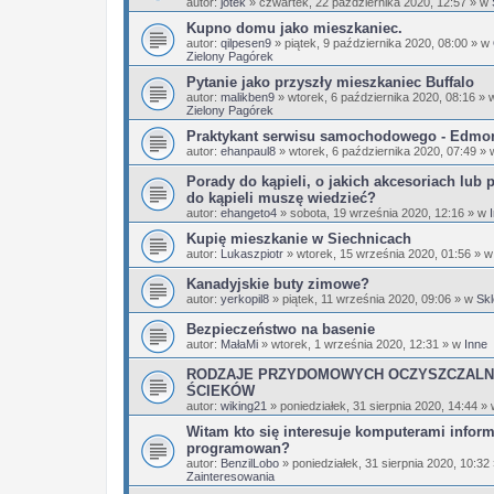
autor:
jotek
»
czwartek, 22 października 2020, 12:57
» w
Kupno domu jako mieszkaniec.
autor:
qilpesen9
»
piątek, 9 października 2020, 08:00
» w
Zielony Pagórek
Pytanie jako przyszły mieszkaniec Buffalo
autor:
malikben9
»
wtorek, 6 października 2020, 08:16
» 
Zielony Pagórek
Praktykant serwisu samochodowego - Edmo
autor:
ehanpaul8
»
wtorek, 6 października 2020, 07:49
» 
Porady do kąpieli, o jakich akcesoriach lub 
do kąpieli muszę wiedzieć?
autor:
ehangeto4
»
sobota, 19 września 2020, 12:16
» w
Kupię mieszkanie w Siechnicach
autor:
Lukaszpiotr
»
wtorek, 15 września 2020, 01:56
» 
Kanadyjskie buty zimowe?
autor:
yerkopil8
»
piątek, 11 września 2020, 09:06
» w
Skl
Bezpieczeństwo na basenie
autor:
MałaMi
»
wtorek, 1 września 2020, 12:31
» w
Inne
RODZAJE PRZYDOMOWYCH OCZYSZCZALN
ŚCIEKÓW
autor:
wiking21
»
poniedziałek, 31 sierpnia 2020, 14:44
»
Witam kto się interesuje komputerami infor
programowan?
autor:
BenzilLobo
»
poniedziałek, 31 sierpnia 2020, 10:32
Zainteresowania