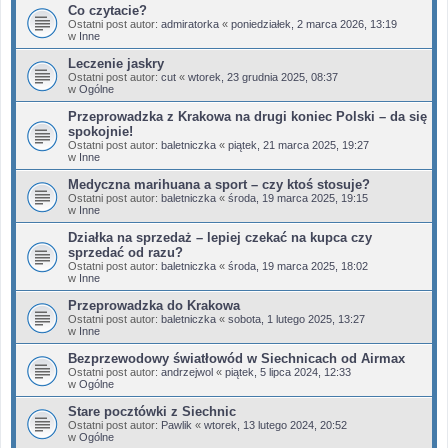
Co czytacie?
Ostatni post autor:
admiratorka
«
poniedziałek, 2 marca 2026, 13:19
w
Inne
Leczenie jaskry
Ostatni post autor:
cut
«
wtorek, 23 grudnia 2025, 08:37
w
Ogólne
Przeprowadzka z Krakowa na drugi koniec Polski – da się
spokojnie!
Ostatni post autor:
baletniczka
«
piątek, 21 marca 2025, 19:27
w
Inne
Medyczna marihuana a sport – czy ktoś stosuje?
Ostatni post autor:
baletniczka
«
środa, 19 marca 2025, 19:15
w
Inne
Działka na sprzedaż – lepiej czekać na kupca czy
sprzedać od razu?
Ostatni post autor:
baletniczka
«
środa, 19 marca 2025, 18:02
w
Inne
Przeprowadzka do Krakowa
Ostatni post autor:
baletniczka
«
sobota, 1 lutego 2025, 13:27
w
Inne
Bezprzewodowy światłowód w Siechnicach od Airmax
Ostatni post autor:
andrzejwol
«
piątek, 5 lipca 2024, 12:33
w
Ogólne
Stare pocztówki z Siechnic
Ostatni post autor:
Pawlik
«
wtorek, 13 lutego 2024, 20:52
w
Ogólne