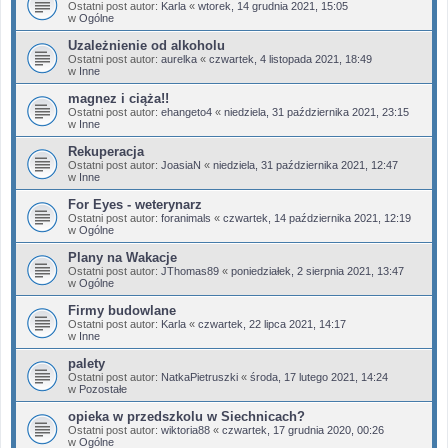
Ostatni post autor:
Karla
«
wtorek, 14 grudnia 2021, 15:05
w
Ogólne
Uzależnienie od alkoholu
Ostatni post autor:
aurelka
«
czwartek, 4 listopada 2021, 18:49
w
Inne
magnez i ciąża!!
Ostatni post autor:
ehangeto4
«
niedziela, 31 października 2021, 23:15
w
Inne
Rekuperacja
Ostatni post autor:
JoasiaN
«
niedziela, 31 października 2021, 12:47
w
Inne
For Eyes - weterynarz
Ostatni post autor:
foranimals
«
czwartek, 14 października 2021, 12:19
w
Ogólne
Plany na Wakacje
Ostatni post autor:
JThomas89
«
poniedziałek, 2 sierpnia 2021, 13:47
w
Ogólne
Firmy budowlane
Ostatni post autor:
Karla
«
czwartek, 22 lipca 2021, 14:17
w
Inne
palety
Ostatni post autor:
NatkaPietruszki
«
środa, 17 lutego 2021, 14:24
w
Pozostałe
opieka w przedszkolu w Siechnicach?
Ostatni post autor:
wiktoria88
«
czwartek, 17 grudnia 2020, 00:26
w
Ogólne