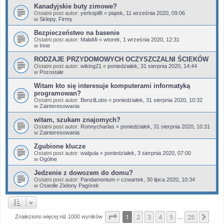
Kanadyjskie buty zimowe?
Ostatni post autor:
yerkopil8
«
piątek, 11 września 2020, 09:06
w
Sklepy, Firmy
Bezpieczeństwo na basenie
Ostatni post autor:
MałaMi
«
wtorek, 1 września 2020, 12:31
w
Inne
RODZAJE PRZYDOMOWYCH OCZYSZCZALNI ŚCIEKÓW
Ostatni post autor:
wiking21
«
poniedziałek, 31 sierpnia 2020, 14:44
w
Pozostałe
Witam kto się interesuje komputerami informatyką
programowan?
Ostatni post autor:
BenzilLobo
«
poniedziałek, 31 sierpnia 2020, 10:32
w
Zainteresowania
witam, szukam znajomych?
Ostatni post autor:
Ronnycharlas
«
poniedziałek, 31 sierpnia 2020, 10:31
w
Zainteresowania
Zgubione klucze
Ostatni post autor:
walgula
«
poniedziałek, 3 sierpnia 2020, 07:00
w
Ogólne
Jedzenie z dowozem do domu?
Ostatni post autor:
Pandamonium
«
czwartek, 30 lipca 2020, 10:34
w
Osiedle Zielony Pagórek
Strona
1
z
25
1
2
3
4
5
25
Nas
Znaleziono więcej niż 1000 wyników
…