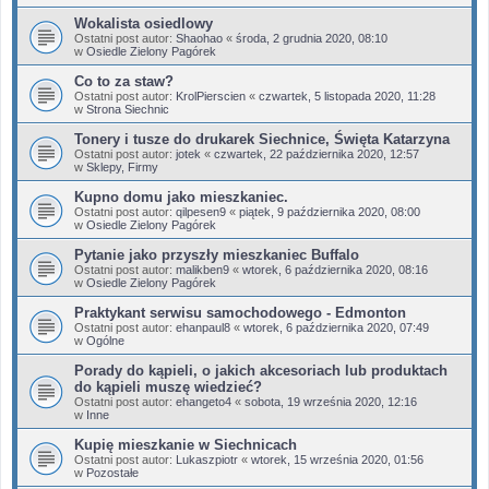
Wokalista osiedlowy
Ostatni post autor:
Shaohao
«
środa, 2 grudnia 2020, 08:10
w
Osiedle Zielony Pagórek
Co to za staw?
Ostatni post autor:
KrolPierscien
«
czwartek, 5 listopada 2020, 11:28
w
Strona Siechnic
Tonery i tusze do drukarek Siechnice, Święta Katarzyna
Ostatni post autor:
jotek
«
czwartek, 22 października 2020, 12:57
w
Sklepy, Firmy
Kupno domu jako mieszkaniec.
Ostatni post autor:
qilpesen9
«
piątek, 9 października 2020, 08:00
w
Osiedle Zielony Pagórek
Pytanie jako przyszły mieszkaniec Buffalo
Ostatni post autor:
malikben9
«
wtorek, 6 października 2020, 08:16
w
Osiedle Zielony Pagórek
Praktykant serwisu samochodowego - Edmonton
Ostatni post autor:
ehanpaul8
«
wtorek, 6 października 2020, 07:49
w
Ogólne
Porady do kąpieli, o jakich akcesoriach lub produktach
do kąpieli muszę wiedzieć?
Ostatni post autor:
ehangeto4
«
sobota, 19 września 2020, 12:16
w
Inne
Kupię mieszkanie w Siechnicach
Ostatni post autor:
Lukaszpiotr
«
wtorek, 15 września 2020, 01:56
w
Pozostałe