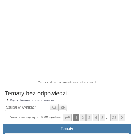
Twoja reklama w serwisie siechnice.com.pl
Tematy bez odpowiedzi
Wyszukiwanie zaawansowane
Szukaj
Wyszukiwanie zaawansowane
Strona
1
z
25
1
2
3
4
5
25
Nas
Znaleziono więcej niż 1000 wyników
…
Tematy