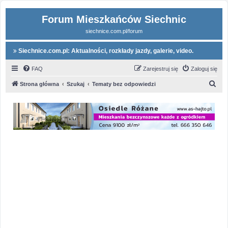
Forum Mieszkańców Siechnic
siechnice.com.pl/forum
Siechnice.com.pl: Aktualności, rozkłady jazdy, galerie, video.
FAQ
Zarejestruj się
Zaloguj się
S
Strona główna
Szukaj
Tematy bez odpowiedzi
z
u
k
a
j