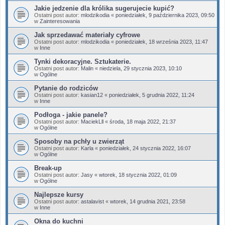
Jakie jedzenie dla królika sugerujecie kupić?
Ostatni post autor:
mlodzikodia
«
poniedziałek, 9 października 2023, 09:50
w
Zainteresowania
Jak sprzedawać materiały cyfrowe
Ostatni post autor:
mlodzikodia
«
poniedziałek, 18 września 2023, 11:47
w
Inne
Tynki dekoracyjne. Sztukaterie.
Ostatni post autor:
Malin
«
niedziela, 29 stycznia 2023, 10:10
w
Ogólne
Pytanie do rodziców
Ostatni post autor:
kasian12
«
poniedziałek, 5 grudnia 2022, 11:24
w
Inne
Podłoga - jakie panele?
Ostatni post autor:
MaciekLll
«
środa, 18 maja 2022, 21:37
w
Ogólne
Sposoby na pchły u zwierząt
Ostatni post autor:
Karla
«
poniedziałek, 24 stycznia 2022, 16:07
w
Ogólne
Break-up
Ostatni post autor:
Jasy
«
wtorek, 18 stycznia 2022, 01:09
w
Ogólne
Najlepsze kursy
Ostatni post autor:
astalavist
«
wtorek, 14 grudnia 2021, 23:58
w
Inne
Okna do kuchni