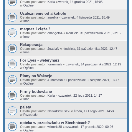
Ostatni post autor:
Karla
«
wtorek, 14 grudnia 2021, 15:05
w
Ogólne
Uzależnienie od alkoholu
Ostatni post autor:
aurelka
«
czwartek, 4 listopada 2021, 18:49
w
Inne
magnez i ciąża!!
Ostatni post autor:
ehangeto4
«
niedziela, 31 października 2021, 23:15
w
Inne
Rekuperacja
Ostatni post autor:
JoasiaN
«
niedziela, 31 października 2021, 12:47
w
Inne
For Eyes - weterynarz
Ostatni post autor:
foranimals
«
czwartek, 14 października 2021, 12:19
w
Ogólne
Plany na Wakacje
Ostatni post autor:
JThomas89
«
poniedziałek, 2 sierpnia 2021, 13:47
w
Ogólne
Firmy budowlane
Ostatni post autor:
Karla
«
czwartek, 22 lipca 2021, 14:17
w
Inne
palety
Ostatni post autor:
NatkaPietruszki
«
środa, 17 lutego 2021, 14:24
w
Pozostałe
opieka w przedszkolu w Siechnicach?
Ostatni post autor:
wiktoria88
«
czwartek, 17 grudnia 2020, 00:26
w
Ogólne