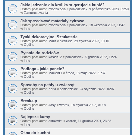
Jakie jedzenie dla królika sugerujecie kupić?
Ostatni post autor:
mlodzikodia
«
poniedziałek, 9 października 2023, 09:50
w
Zainteresowania
Jak sprzedawać materiały cyfrowe
Ostatni post autor:
mlodzikodia
«
poniedziałek, 18 września 2023, 11:47
w
Inne
Tynki dekoracyjne. Sztukaterie.
Ostatni post autor:
Malin
«
niedziela, 29 stycznia 2023, 10:10
w
Ogólne
Pytanie do rodziców
Ostatni post autor:
kasian12
«
poniedziałek, 5 grudnia 2022, 11:24
w
Inne
Podłoga - jakie panele?
Ostatni post autor:
MaciekLll
«
środa, 18 maja 2022, 21:37
w
Ogólne
Sposoby na pchły u zwierząt
Ostatni post autor:
Karla
«
poniedziałek, 24 stycznia 2022, 16:07
w
Ogólne
Break-up
Ostatni post autor:
Jasy
«
wtorek, 18 stycznia 2022, 01:09
w
Ogólne
Najlepsze kursy
Ostatni post autor:
astalavist
«
wtorek, 14 grudnia 2021, 23:58
w
Inne
Okna do kuchni