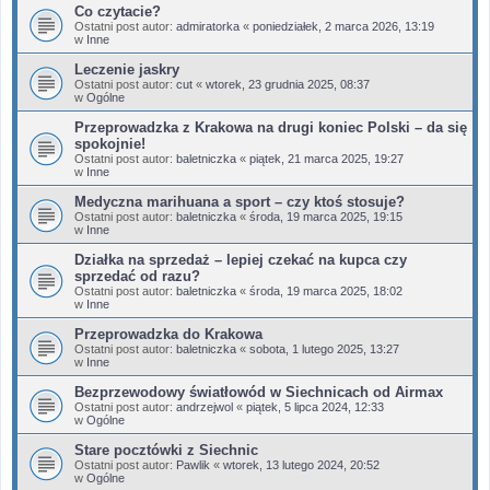
Co czytacie?
Ostatni post autor:
admiratorka
«
poniedziałek, 2 marca 2026, 13:19
w
Inne
Leczenie jaskry
Ostatni post autor:
cut
«
wtorek, 23 grudnia 2025, 08:37
w
Ogólne
Przeprowadzka z Krakowa na drugi koniec Polski – da się
spokojnie!
Ostatni post autor:
baletniczka
«
piątek, 21 marca 2025, 19:27
w
Inne
Medyczna marihuana a sport – czy ktoś stosuje?
Ostatni post autor:
baletniczka
«
środa, 19 marca 2025, 19:15
w
Inne
Działka na sprzedaż – lepiej czekać na kupca czy
sprzedać od razu?
Ostatni post autor:
baletniczka
«
środa, 19 marca 2025, 18:02
w
Inne
Przeprowadzka do Krakowa
Ostatni post autor:
baletniczka
«
sobota, 1 lutego 2025, 13:27
w
Inne
Bezprzewodowy światłowód w Siechnicach od Airmax
Ostatni post autor:
andrzejwol
«
piątek, 5 lipca 2024, 12:33
w
Ogólne
Stare pocztówki z Siechnic
Ostatni post autor:
Pawlik
«
wtorek, 13 lutego 2024, 20:52
w
Ogólne