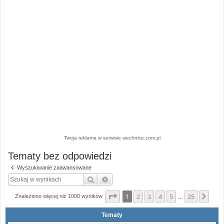
Twoja reklama w serwisie siechnice.com.pl
Tematy bez odpowiedzi
Wyszukiwanie zaawansowane
Szukaj
Wyszukiwanie zaawansowane
Strona
1
z
25
1
2
3
4
5
25
Nas
Znaleziono więcej niż 1000 wyników
…
Tematy