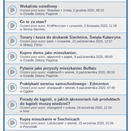
Wokalista osiedlowy
Ostatni post autor:
Shaohao
«
środa, 2 grudnia 2020, 08:10
w
Osiedle Zielony Pagórek
Co to za staw?
Ostatni post autor:
KrolPierscien
«
czwartek, 5 listopada 2020, 11:28
w
Strona Siechnic
Tonery i tusze do drukarek Siechnice, Święta Katarzyna
Ostatni post autor:
jotek
«
czwartek, 22 października 2020, 12:57
w
Sklepy, Firmy
Kupno domu jako mieszkaniec.
Ostatni post autor:
qilpesen9
«
piątek, 9 października 2020, 08:00
w
Osiedle Zielony Pagórek
Pytanie jako przyszły mieszkaniec Buffalo
Ostatni post autor:
malikben9
«
wtorek, 6 października 2020, 08:16
w
Osiedle Zielony Pagórek
Praktykant serwisu samochodowego - Edmonton
Ostatni post autor:
ehanpaul8
«
wtorek, 6 października 2020, 07:49
w
Ogólne
Porady do kąpieli, o jakich akcesoriach lub produktach
do kąpieli muszę wiedzieć?
Ostatni post autor:
ehangeto4
«
sobota, 19 września 2020, 12:16
w
Inne
Kupię mieszkanie w Siechnicach
Ostatni post autor:
Lukaszpiotr
«
wtorek, 15 września 2020, 01:56
w
Pozostałe