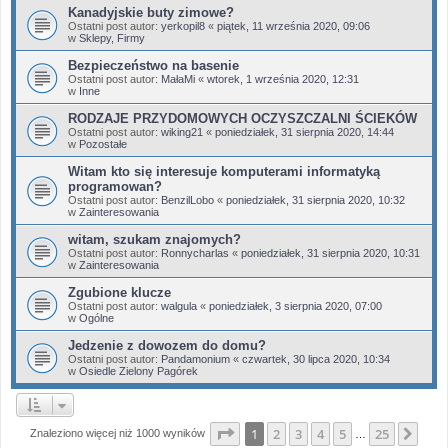
Kanadyjskie buty zimowe?
Ostatni post autor:
yerkopil8
«
piątek, 11 września 2020, 09:06
w
Sklepy, Firmy
Bezpieczeństwo na basenie
Ostatni post autor:
MałaMi
«
wtorek, 1 września 2020, 12:31
w
Inne
RODZAJE PRZYDOMOWYCH OCZYSZCZALNI ŚCIEKÓW
Ostatni post autor:
wiking21
«
poniedziałek, 31 sierpnia 2020, 14:44
w
Pozostałe
Witam kto się interesuje komputerami informatyką
programowan?
Ostatni post autor:
BenzilLobo
«
poniedziałek, 31 sierpnia 2020, 10:32
w
Zainteresowania
witam, szukam znajomych?
Ostatni post autor:
Ronnycharlas
«
poniedziałek, 31 sierpnia 2020, 10:31
w
Zainteresowania
Zgubione klucze
Ostatni post autor:
walgula
«
poniedziałek, 3 sierpnia 2020, 07:00
w
Ogólne
Jedzenie z dowozem do domu?
Ostatni post autor:
Pandamonium
«
czwartek, 30 lipca 2020, 10:34
w
Osiedle Zielony Pagórek
Strona
1
z
25
1
2
3
4
5
25
Nas
Znaleziono więcej niż 1000 wyników
…