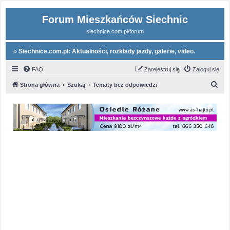
Forum Mieszkańców Siechnic
siechnice.com.pl/forum
Siechnice.com.pl: Aktualności, rozkłady jazdy, galerie, video.
FAQ
Zarejestruj się
Zaloguj się
S
Strona główna
Szukaj
Tematy bez odpowiedzi
z
u
k
a
j