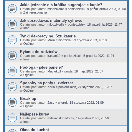
Jakie jedzenie dla królika sugerujecie kupić?
Ostatni post autor:
mlodzikodia
«
poniedziałek, 9 października 2023, 09:50
w
Zainteresowania
Jak sprzedawać materiały cyfrowe
Ostatni post autor:
mlodzikodia
«
poniedziałek, 18 września 2023, 11:47
w
Inne
Tynki dekoracyjne. Sztukaterie.
Ostatni post autor:
Malin
«
niedziela, 29 stycznia 2023, 10:10
w
Ogólne
Pytanie do rodziców
Ostatni post autor:
kasian12
«
poniedziałek, 5 grudnia 2022, 11:24
w
Inne
Podłoga - jakie panele?
Ostatni post autor:
MaciekLll
«
środa, 18 maja 2022, 21:37
w
Ogólne
Sposoby na pchły u zwierząt
Ostatni post autor:
Karla
«
poniedziałek, 24 stycznia 2022, 16:07
w
Ogólne
Break-up
Ostatni post autor:
Jasy
«
wtorek, 18 stycznia 2022, 01:09
w
Ogólne
Najlepsze kursy
Ostatni post autor:
astalavist
«
wtorek, 14 grudnia 2021, 23:58
w
Inne
Okna do kuchni