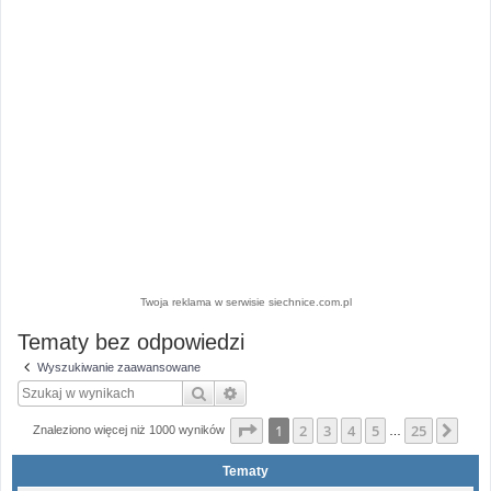
Twoja reklama w serwisie siechnice.com.pl
Tematy bez odpowiedzi
Wyszukiwanie zaawansowane
Szukaj
Wyszukiwanie zaawansowane
Strona
1
z
25
1
2
3
4
5
25
Nas
Znaleziono więcej niż 1000 wyników
…
Tematy