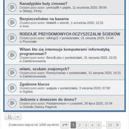
Kanadyjskie buty zimowe?
Ostatni post autor:
yerkopil8
«
piątek, 11 września 2020, 09:06
w
Sklepy, Firmy
Bezpieczeństwo na basenie
Ostatni post autor:
MałaMi
«
wtorek, 1 września 2020, 12:31
w
Inne
RODZAJE PRZYDOMOWYCH OCZYSZCZALNI ŚCIEKÓW
Ostatni post autor:
wiking21
«
poniedziałek, 31 sierpnia 2020, 14:44
w
Pozostałe
Witam kto się interesuje komputerami informatyką
programowan?
Ostatni post autor:
BenzilLobo
«
poniedziałek, 31 sierpnia 2020, 10:32
w
Zainteresowania
witam, szukam znajomych?
Ostatni post autor:
Ronnycharlas
«
poniedziałek, 31 sierpnia 2020, 10:31
w
Zainteresowania
Zgubione klucze
Ostatni post autor:
walgula
«
poniedziałek, 3 sierpnia 2020, 07:00
w
Ogólne
Jedzenie z dowozem do domu?
Ostatni post autor:
Pandamonium
«
czwartek, 30 lipca 2020, 10:34
w
Osiedle Zielony Pagórek
Strona
1
z
25
1
2
3
4
5
25
Nas
Znaleziono więcej niż 1000 wyników
…