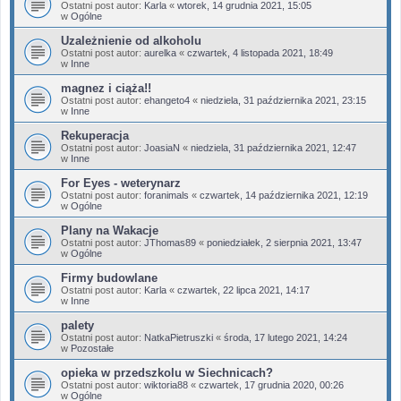
Ostatni post autor:
Karla
«
wtorek, 14 grudnia 2021, 15:05
w
Ogólne
Uzależnienie od alkoholu
Ostatni post autor:
aurelka
«
czwartek, 4 listopada 2021, 18:49
w
Inne
magnez i ciąża!!
Ostatni post autor:
ehangeto4
«
niedziela, 31 października 2021, 23:15
w
Inne
Rekuperacja
Ostatni post autor:
JoasiaN
«
niedziela, 31 października 2021, 12:47
w
Inne
For Eyes - weterynarz
Ostatni post autor:
foranimals
«
czwartek, 14 października 2021, 12:19
w
Ogólne
Plany na Wakacje
Ostatni post autor:
JThomas89
«
poniedziałek, 2 sierpnia 2021, 13:47
w
Ogólne
Firmy budowlane
Ostatni post autor:
Karla
«
czwartek, 22 lipca 2021, 14:17
w
Inne
palety
Ostatni post autor:
NatkaPietruszki
«
środa, 17 lutego 2021, 14:24
w
Pozostałe
opieka w przedszkolu w Siechnicach?
Ostatni post autor:
wiktoria88
«
czwartek, 17 grudnia 2020, 00:26
w
Ogólne