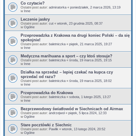
Co czytacie?
Ostatni post autor:
admiratorka
«
poniedziałek, 2 marca 2026, 13:19
w
Inne
Leczenie jaskry
Ostatni post autor:
cut
«
wtorek, 23 grudnia 2025, 08:37
w
Ogólne
Przeprowadzka z Krakowa na drugi koniec Polski – da się
spokojnie!
Ostatni post autor:
baletniczka
«
piątek, 21 marca 2025, 19:27
w
Inne
Medyczna marihuana a sport – czy ktoś stosuje?
Ostatni post autor:
baletniczka
«
środa, 19 marca 2025, 19:15
w
Inne
Działka na sprzedaż – lepiej czekać na kupca czy
sprzedać od razu?
Ostatni post autor:
baletniczka
«
środa, 19 marca 2025, 18:02
w
Inne
Przeprowadzka do Krakowa
Ostatni post autor:
baletniczka
«
sobota, 1 lutego 2025, 13:27
w
Inne
Bezprzewodowy światłowód w Siechnicach od Airmax
Ostatni post autor:
andrzejwol
«
piątek, 5 lipca 2024, 12:33
w
Ogólne
Stare pocztówki z Siechnic
Ostatni post autor:
Pawlik
«
wtorek, 13 lutego 2024, 20:52
w
Ogólne