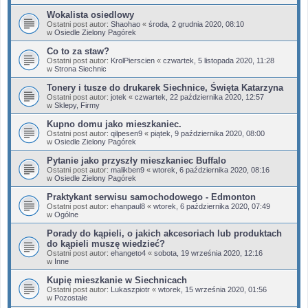
Wokalista osiedlowy
Ostatni post autor:
Shaohao
«
środa, 2 grudnia 2020, 08:10
w
Osiedle Zielony Pagórek
Co to za staw?
Ostatni post autor:
KrolPierscien
«
czwartek, 5 listopada 2020, 11:28
w
Strona Siechnic
Tonery i tusze do drukarek Siechnice, Święta Katarzyna
Ostatni post autor:
jotek
«
czwartek, 22 października 2020, 12:57
w
Sklepy, Firmy
Kupno domu jako mieszkaniec.
Ostatni post autor:
qilpesen9
«
piątek, 9 października 2020, 08:00
w
Osiedle Zielony Pagórek
Pytanie jako przyszły mieszkaniec Buffalo
Ostatni post autor:
malikben9
«
wtorek, 6 października 2020, 08:16
w
Osiedle Zielony Pagórek
Praktykant serwisu samochodowego - Edmonton
Ostatni post autor:
ehanpaul8
«
wtorek, 6 października 2020, 07:49
w
Ogólne
Porady do kąpieli, o jakich akcesoriach lub produktach
do kąpieli muszę wiedzieć?
Ostatni post autor:
ehangeto4
«
sobota, 19 września 2020, 12:16
w
Inne
Kupię mieszkanie w Siechnicach
Ostatni post autor:
Lukaszpiotr
«
wtorek, 15 września 2020, 01:56
w
Pozostałe