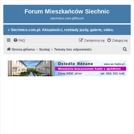
Forum Mieszkańców Siechnic
siechnice.com.pl/forum
Siechnice.com.pl: Aktualności, rozkłady jazdy, galerie, video.
FAQ
Zarejestruj się
Zaloguj się
S
Strona główna
Szukaj
Tematy bez odpowiedzi
z
u
k
a
j