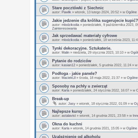
Stare pocztówki z Siechnic
autor:
Pawlik
»
wtorek, 13 lutego 2024, 20:52
» w
Ogólne
Jakie jedzenie dla królika sugerujecie kupić?
autor:
mlodzikodia
»
poniedziałek, 9 października 2023, 0
Zainteresowania
Jak sprzedawać materiały cyfrowe
autor:
mlodzikodia
»
poniedziałek, 18 września 2023, 11:
Tynki dekoracyjne. Sztukaterie.
autor:
Malin
»
niedziela, 29 stycznia 2023, 10:10
» w
Ogól
Pytanie do rodziców
autor:
kasian12
»
poniedziałek, 5 grudnia 2022, 11:24
» 
Podłoga - jakie panele?
autor:
MaciekLll
»
środa, 18 maja 2022, 21:37
» w
Ogólne
Sposoby na pchły u zwierząt
autor:
Karla
»
poniedziałek, 24 stycznia 2022, 16:07
» w
O
Break-up
autor:
Jasy
»
wtorek, 18 stycznia 2022, 01:09
» w
Og
Najlepsze kursy
autor:
astalavist
»
wtorek, 14 grudnia 2021, 23:58
» w
Inn
Okna do kuchni
autor:
Karla
»
wtorek, 14 grudnia 2021, 15:05
» w
Ogólne
Uzależnienie od alkoholu