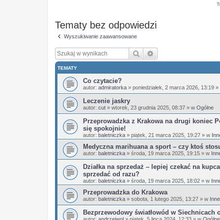
T
Tematy bez odpowiedzi
Wyszukiwanie zaawansowane
Szukaj
Wyszukiwanie zaaw
TEMATY
Co czytacie?
autor:
admiratorka
»
poniedziałek, 2 marca 2026, 13:19
»
Leczenie jaskry
autor:
cut
»
wtorek, 23 grudnia 2025, 08:37
» w
Ogólne
Przeprowadzka z Krakowa na drugi koniec Po
się spokojnie!
autor:
baletniczka
»
piątek, 21 marca 2025, 19:27
» w
Inn
Medyczna marihuana a sport – czy ktoś stos
autor:
baletniczka
»
środa, 19 marca 2025, 19:15
» w
Inn
Działka na sprzedaż – lepiej czekać na kupca
sprzedać od razu?
autor:
baletniczka
»
środa, 19 marca 2025, 18:02
» w
Inn
Przeprowadzka do Krakowa
autor:
baletniczka
»
sobota, 1 lutego 2025, 13:27
» w
Inne
Bezprzewodowy światłowód w Siechnicach 
autor:
andrzejwol
»
piątek, 5 lipca 2024, 12:33
» w
Ogólne