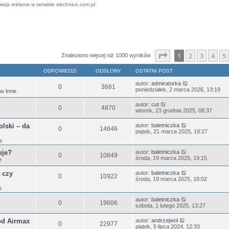
woja reklama w serwisie siechnice.com.pl
ansowane
Strona
1
z
25
1
2
3
4
5
Znaleziono więcej niż 1000 wyników
ODPOWIEDZI
ODSŁONY
OSTATNI POST
autor:
admiratorka
0
3661
poniedziałek, 2 marca 2026, 13:19
 w
Inne
autor:
cut
0
4870
wtorek, 23 grudnia 2025, 08:37
lski – da
autor:
baletniczka
0
14646
piątek, 21 marca 2025, 19:27
e
uje?
autor:
baletniczka
0
10849
środa, 19 marca 2025, 19:15
e
 czy
autor:
baletniczka
0
10922
środa, 19 marca 2025, 18:02
e
autor:
baletniczka
0
19606
sobota, 1 lutego 2025, 13:27
od Airmax
autor:
andrzejwol
0
22977
piątek, 5 lipca 2024, 12:33