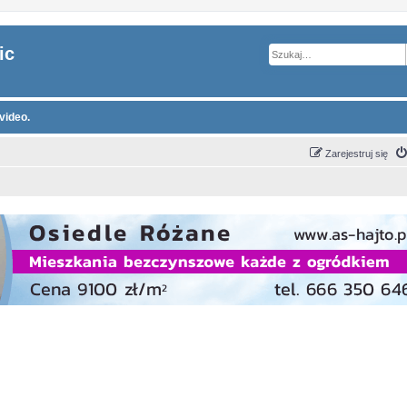
ic
video.
Zarejestruj się