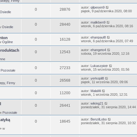
Sklepy, Firmy
autor:
qilpesen9
0
28876
piątek, 9 października 2020, 08:00
Osiedle
autor:
malikben9
0
28440
wtorek, 6 października 2020, 08:16
w
Osiedle
nton
autor:
ehanpaul8
0
16128
wtorek, 6 października 2020, 07:49
w
Ogólne
produktach
autor:
ehangeto4
0
12543
sobota, 19 września 2020, 12:16
Inne
autor:
Lukaszpiotr
0
27233
wtorek, 15 września 2020, 01:56
w
Pozostałe
autor:
yerkopil8
0
26568
piątek, 11 września 2020, 09:06
epy, Firmy
autor:
MałaMi
0
11200
wtorek, 1 września 2020, 12:31
I
autor:
wiking21
0
26441
poniedziałek, 31 sierpnia 2020, 14:44
 w
Pozostałe
matyką
autor:
BenzilLobo
0
18645
poniedziałek, 31 sierpnia 2020, 10:32
» w