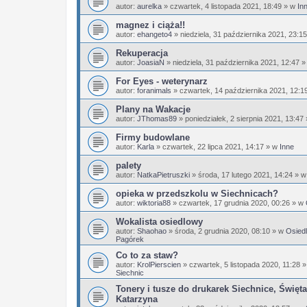
autor:
aurelka
»
czwartek, 4 listopada 2021, 18:49
» w
In
magnez i ciąża!!
autor:
ehangeto4
»
niedziela, 31 października 2021, 23:15
Rekuperacja
autor:
JoasiaN
»
niedziela, 31 października 2021, 12:47
»
For Eyes - weterynarz
autor:
foranimals
»
czwartek, 14 października 2021, 12:1
Plany na Wakacje
autor:
JThomas89
»
poniedziałek, 2 sierpnia 2021, 13:47
Firmy budowlane
autor:
Karla
»
czwartek, 22 lipca 2021, 14:17
» w
Inne
palety
autor:
NatkaPietruszki
»
środa, 17 lutego 2021, 14:24
» 
opieka w przedszkolu w Siechnicach?
autor:
wiktoria88
»
czwartek, 17 grudnia 2020, 00:26
» w
Wokalista osiedlowy
autor:
Shaohao
»
środa, 2 grudnia 2020, 08:10
» w
Osiedl
Pagórek
Co to za staw?
autor:
KrolPierscien
»
czwartek, 5 listopada 2020, 11:28
»
Siechnic
Tonery i tusze do drukarek Siechnice, Święta
Katarzyna