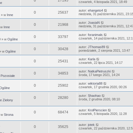
0
27195
czwartek, 4 listopada 2021, 18:49
ne
autor:
ehangeto4
0
25637
niedziela, 31 października 2021, 23:1
» w
Inne
autor:
JoasiaN
0
21968
niedziela, 31 października 2021, 12:4
 w
Inne
autor:
foranimals
0
33797
czwartek, 14 października 2021, 12:1
9
» w
Ogólne
autor:
JThomas89
0
30428
poniedziałek, 2 sierpnia 2021, 13:47
» w
Ogólne
autor:
Karla
0
25431
czwartek, 22 lipca 2021, 14:17
autor:
NatkaPietruszki
0
34853
środa, 17 lutego 2021, 14:24
w
Pozostałe
autor:
wiktoria88
0
25902
czwartek, 17 grudnia 2020, 00:26
Ogólne
autor:
Shaohao
0
28280
środa, 2 grudnia 2020, 08:10
e Zielony
autor:
KrolPierscien
0
68474
czwartek, 5 listopada 2020, 11:28
 w
Strona
autor:
jotek
0
35625
czwartek, 22 października 2020, 12:5