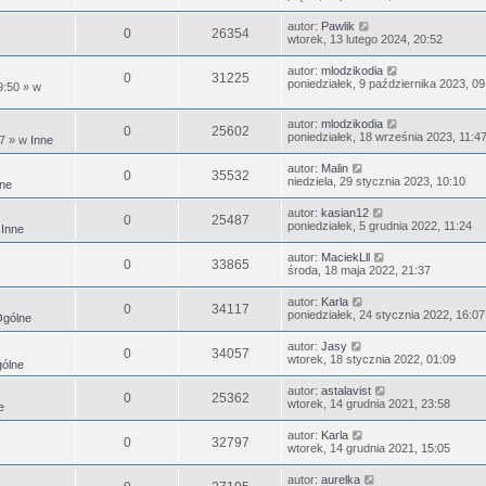
autor:
Pawlik
0
26354
wtorek, 13 lutego 2024, 20:52
autor:
mlodzikodia
0
31225
poniedziałek, 9 października 2023, 09
9:50
» w
autor:
mlodzikodia
0
25602
poniedziałek, 18 września 2023, 11:4
47
» w
Inne
autor:
Malin
0
35532
niedziela, 29 stycznia 2023, 10:10
ne
autor:
kasian12
0
25487
poniedziałek, 5 grudnia 2022, 11:24
w
Inne
autor:
MaciekLll
0
33865
środa, 18 maja 2022, 21:37
autor:
Karla
0
34117
poniedziałek, 24 stycznia 2022, 16:07
gólne
autor:
Jasy
0
34057
wtorek, 18 stycznia 2022, 01:09
ólne
autor:
astalavist
0
25362
wtorek, 14 grudnia 2021, 23:58
e
autor:
Karla
0
32797
wtorek, 14 grudnia 2021, 15:05
autor:
aurelka