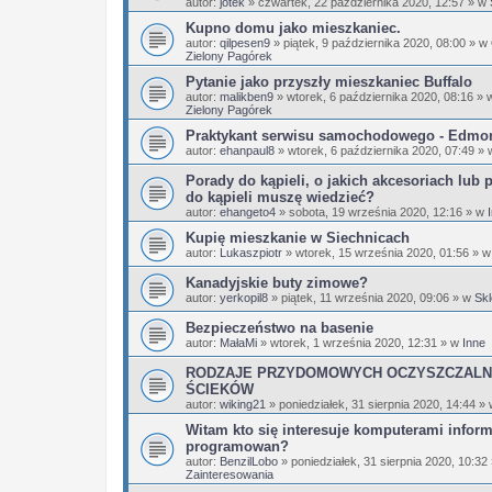
autor:
jotek
»
czwartek, 22 października 2020, 12:57
» w
Kupno domu jako mieszkaniec.
autor:
qilpesen9
»
piątek, 9 października 2020, 08:00
» w
Zielony Pagórek
Pytanie jako przyszły mieszkaniec Buffalo
autor:
malikben9
»
wtorek, 6 października 2020, 08:16
» 
Zielony Pagórek
Praktykant serwisu samochodowego - Edmo
autor:
ehanpaul8
»
wtorek, 6 października 2020, 07:49
» 
Porady do kąpieli, o jakich akcesoriach lub 
do kąpieli muszę wiedzieć?
autor:
ehangeto4
»
sobota, 19 września 2020, 12:16
» w
Kupię mieszkanie w Siechnicach
autor:
Lukaszpiotr
»
wtorek, 15 września 2020, 01:56
» 
Kanadyjskie buty zimowe?
autor:
yerkopil8
»
piątek, 11 września 2020, 09:06
» w
Skl
Bezpieczeństwo na basenie
autor:
MałaMi
»
wtorek, 1 września 2020, 12:31
» w
Inne
RODZAJE PRZYDOMOWYCH OCZYSZCZALN
ŚCIEKÓW
autor:
wiking21
»
poniedziałek, 31 sierpnia 2020, 14:44
»
Witam kto się interesuje komputerami infor
programowan?
autor:
BenzilLobo
»
poniedziałek, 31 sierpnia 2020, 10:32
Zainteresowania