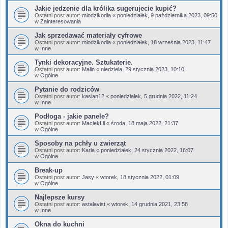
Jakie jedzenie dla królika sugerujecie kupić?
Ostatni post autor:
mlodzikodia
«
poniedziałek, 9 października 2023, 09:50
w
Zainteresowania
Jak sprzedawać materiały cyfrowe
Ostatni post autor:
mlodzikodia
«
poniedziałek, 18 września 2023, 11:47
w
Inne
Tynki dekoracyjne. Sztukaterie.
Ostatni post autor:
Malin
«
niedziela, 29 stycznia 2023, 10:10
w
Ogólne
Pytanie do rodziców
Ostatni post autor:
kasian12
«
poniedziałek, 5 grudnia 2022, 11:24
w
Inne
Podłoga - jakie panele?
Ostatni post autor:
MaciekLll
«
środa, 18 maja 2022, 21:37
w
Ogólne
Sposoby na pchły u zwierząt
Ostatni post autor:
Karla
«
poniedziałek, 24 stycznia 2022, 16:07
w
Ogólne
Break-up
Ostatni post autor:
Jasy
«
wtorek, 18 stycznia 2022, 01:09
w
Ogólne
Najlepsze kursy
Ostatni post autor:
astalavist
«
wtorek, 14 grudnia 2021, 23:58
w
Inne
Okna do kuchni