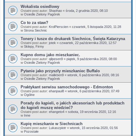
Wokalista osiedlowy
Ostatni post autor:
Shaohao
«
środa, 2 grudnia 2020, 08:10
w
Osiedle Zielony Pagórek
Co to za staw?
Ostatni post autor:
KrolPierscien
«
czwartek, 5 listopada 2020, 11:28
w
Strona Siechnic
Tonery i tusze do drukarek Siechnice, Święta Katarzyna
Ostatni post autor:
jotek
«
czwartek, 22 października 2020, 12:57
w
Sklepy, Firmy
Kupno domu jako mieszkaniec.
Ostatni post autor:
qilpesen9
«
piątek, 9 października 2020, 08:00
w
Osiedle Zielony Pagórek
Pytanie jako przyszły mieszkaniec Buffalo
Ostatni post autor:
malikben9
«
wtorek, 6 października 2020, 08:16
w
Osiedle Zielony Pagórek
Praktykant serwisu samochodowego - Edmonton
Ostatni post autor:
ehanpaul8
«
wtorek, 6 października 2020, 07:49
w
Ogólne
Porady do kąpieli, o jakich akcesoriach lub produktach
do kąpieli muszę wiedzieć?
Ostatni post autor:
ehangeto4
«
sobota, 19 września 2020, 12:16
w
Inne
Kupię mieszkanie w Siechnicach
Ostatni post autor:
Lukaszpiotr
«
wtorek, 15 września 2020, 01:56
w
Pozostałe