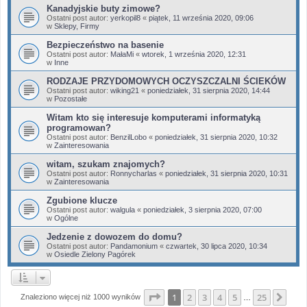
Kanadyjskie buty zimowe?
Ostatni post autor:
yerkopil8
«
piątek, 11 września 2020, 09:06
w
Sklepy, Firmy
Bezpieczeństwo na basenie
Ostatni post autor:
MałaMi
«
wtorek, 1 września 2020, 12:31
w
Inne
RODZAJE PRZYDOMOWYCH OCZYSZCZALNI ŚCIEKÓW
Ostatni post autor:
wiking21
«
poniedziałek, 31 sierpnia 2020, 14:44
w
Pozostałe
Witam kto się interesuje komputerami informatyką
programowan?
Ostatni post autor:
BenzilLobo
«
poniedziałek, 31 sierpnia 2020, 10:32
w
Zainteresowania
witam, szukam znajomych?
Ostatni post autor:
Ronnycharlas
«
poniedziałek, 31 sierpnia 2020, 10:31
w
Zainteresowania
Zgubione klucze
Ostatni post autor:
walgula
«
poniedziałek, 3 sierpnia 2020, 07:00
w
Ogólne
Jedzenie z dowozem do domu?
Ostatni post autor:
Pandamonium
«
czwartek, 30 lipca 2020, 10:34
w
Osiedle Zielony Pagórek
Strona
1
z
25
1
2
3
4
5
25
Nas
Znaleziono więcej niż 1000 wyników
…