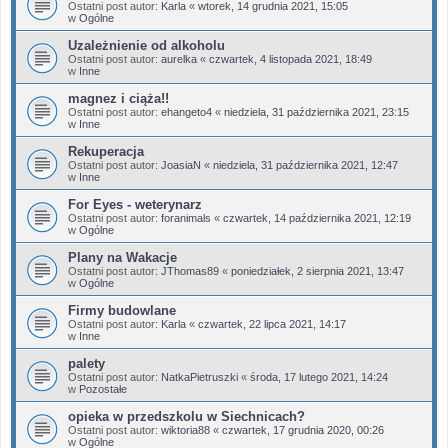
Ostatni post autor:
Karla
«
wtorek, 14 grudnia 2021, 15:05
w
Ogólne
Uzależnienie od alkoholu
Ostatni post autor:
aurelka
«
czwartek, 4 listopada 2021, 18:49
w
Inne
magnez i ciąża!!
Ostatni post autor:
ehangeto4
«
niedziela, 31 października 2021, 23:15
w
Inne
Rekuperacja
Ostatni post autor:
JoasiaN
«
niedziela, 31 października 2021, 12:47
w
Inne
For Eyes - weterynarz
Ostatni post autor:
foranimals
«
czwartek, 14 października 2021, 12:19
w
Ogólne
Plany na Wakacje
Ostatni post autor:
JThomas89
«
poniedziałek, 2 sierpnia 2021, 13:47
w
Ogólne
Firmy budowlane
Ostatni post autor:
Karla
«
czwartek, 22 lipca 2021, 14:17
w
Inne
palety
Ostatni post autor:
NatkaPietruszki
«
środa, 17 lutego 2021, 14:24
w
Pozostałe
opieka w przedszkolu w Siechnicach?
Ostatni post autor:
wiktoria88
«
czwartek, 17 grudnia 2020, 00:26
w
Ogólne