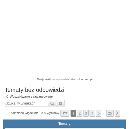
Twoja reklama w serwisie siechnice.com.pl
Tematy bez odpowiedzi
Wyszukiwanie zaawansowane
Szukaj
Wyszukiwanie zaawansowane
Strona
1
z
25
1
2
3
4
5
25
Nas
Znaleziono więcej niż 1000 wyników
…
Tematy