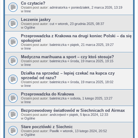
Co czytacie?
Ostatni post autor:
admiratorka
«
poniedziałek, 2 marca 2026, 13:19
w
Inne
Leczenie jaskry
Ostatni post autor:
cut
«
wtorek, 23 grudnia 2025, 08:37
w
Ogólne
Przeprowadzka z Krakowa na drugi koniec Polski – da się
spokojnie!
Ostatni post autor:
baletniczka
«
piątek, 21 marca 2025, 19:27
w
Inne
Medyczna marihuana a sport – czy ktoś stosuje?
Ostatni post autor:
baletniczka
«
środa, 19 marca 2025, 19:15
w
Inne
Działka na sprzedaż – lepiej czekać na kupca czy
sprzedać od razu?
Ostatni post autor:
baletniczka
«
środa, 19 marca 2025, 18:02
w
Inne
Przeprowadzka do Krakowa
Ostatni post autor:
baletniczka
«
sobota, 1 lutego 2025, 13:27
w
Inne
Bezprzewodowy światłowód w Siechnicach od Airmax
Ostatni post autor:
andrzejwol
«
piątek, 5 lipca 2024, 12:33
w
Ogólne
Stare pocztówki z Siechnic
Ostatni post autor:
Pawlik
«
wtorek, 13 lutego 2024, 20:52
w
Ogólne