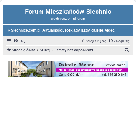
Forum Mieszkańców Siechnic
siechnice.com.pl/forum
Siechnice.com.pl: Aktualności, rozkłady jazdy, galerie, video.
FAQ
Zarejestruj się
Zaloguj się
S
Strona główna
Szukaj
Tematy bez odpowiedzi
z
u
k
a
j