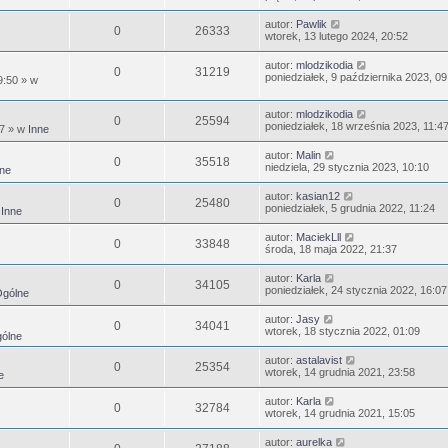
autor:
Pawlik
0
26333
wtorek, 13 lutego 2024, 20:52
autor:
mlodzikodia
0
31219
poniedziałek, 9 października 2023, 09
9:50
» w
autor:
mlodzikodia
0
25594
poniedziałek, 18 września 2023, 11:4
47
» w
Inne
autor:
Malin
0
35518
niedziela, 29 stycznia 2023, 10:10
ne
autor:
kasian12
0
25480
poniedziałek, 5 grudnia 2022, 11:24
w
Inne
autor:
MaciekLll
0
33848
środa, 18 maja 2022, 21:37
autor:
Karla
0
34105
poniedziałek, 24 stycznia 2022, 16:07
gólne
autor:
Jasy
0
34041
wtorek, 18 stycznia 2022, 01:09
ólne
autor:
astalavist
0
25354
wtorek, 14 grudnia 2021, 23:58
e
autor:
Karla
0
32784
wtorek, 14 grudnia 2021, 15:05
autor:
aurelka