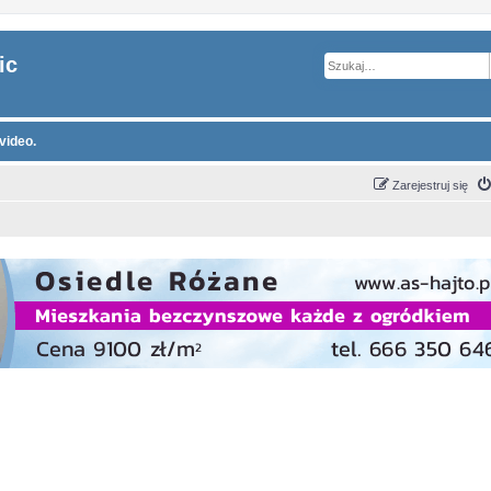
ic
video.
Zarejestruj się