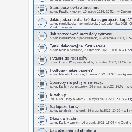
Stare pocztówki z Siechnic
autor:
Pawlik
»
wtorek, 13 lutego 2024, 20:52
» w
Ogólne
Jakie jedzenie dla królika sugerujecie kupić?
autor:
mlodzikodia
»
poniedziałek, 9 października 2023, 0
Zainteresowania
Jak sprzedawać materiały cyfrowe
autor:
mlodzikodia
»
poniedziałek, 18 września 2023, 11:
Tynki dekoracyjne. Sztukaterie.
autor:
Malin
»
niedziela, 29 stycznia 2023, 10:10
» w
Ogól
Pytanie do rodziców
autor:
kasian12
»
poniedziałek, 5 grudnia 2022, 11:24
» 
Podłoga - jakie panele?
autor:
MaciekLll
»
środa, 18 maja 2022, 21:37
» w
Ogólne
Sposoby na pchły u zwierząt
autor:
Karla
»
poniedziałek, 24 stycznia 2022, 16:07
» w
O
Break-up
autor:
Jasy
»
wtorek, 18 stycznia 2022, 01:09
» w
Og
Najlepsze kursy
autor:
astalavist
»
wtorek, 14 grudnia 2021, 23:58
» w
Inn
Okna do kuchni
autor:
Karla
»
wtorek, 14 grudnia 2021, 15:05
» w
Ogólne
Uzależnienie od alkoholu