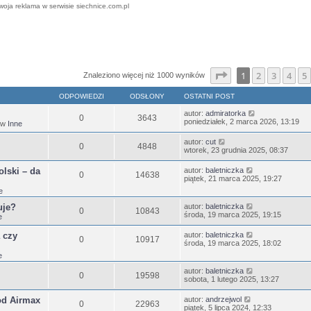
woja reklama w serwisie siechnice.com.pl
ansowane
Strona
1
z
25
1
2
3
4
5
Znaleziono więcej niż 1000 wyników
ODPOWIEDZI
ODSŁONY
OSTATNI POST
autor:
admiratorka
0
3643
poniedziałek, 2 marca 2026, 13:19
 w
Inne
autor:
cut
0
4848
wtorek, 23 grudnia 2025, 08:37
lski – da
autor:
baletniczka
0
14638
piątek, 21 marca 2025, 19:27
e
uje?
autor:
baletniczka
0
10843
środa, 19 marca 2025, 19:15
e
 czy
autor:
baletniczka
0
10917
środa, 19 marca 2025, 18:02
e
autor:
baletniczka
0
19598
sobota, 1 lutego 2025, 13:27
od Airmax
autor:
andrzejwol
0
22963
piątek, 5 lipca 2024, 12:33