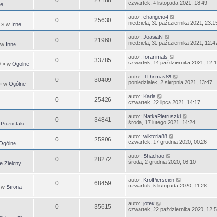
0
27188
czwartek, 4 listopada 2021, 18:49
ne
autor:
ehangeto4
0
25630
niedziela, 31 października 2021, 23:1
» w
Inne
autor:
JoasiaN
0
21960
niedziela, 31 października 2021, 12:4
 w
Inne
autor:
foranimals
0
33785
czwartek, 14 października 2021, 12:1
9
» w
Ogólne
autor:
JThomas89
0
30409
poniedziałek, 2 sierpnia 2021, 13:47
» w
Ogólne
autor:
Karla
0
25426
czwartek, 22 lipca 2021, 14:17
autor:
NatkaPietruszki
0
34841
środa, 17 lutego 2021, 14:24
w
Pozostałe
autor:
wiktoria88
0
25896
czwartek, 17 grudnia 2020, 00:26
Ogólne
autor:
Shaohao
0
28272
środa, 2 grudnia 2020, 08:10
e Zielony
autor:
KrolPierscien
0
68459
czwartek, 5 listopada 2020, 11:28
 w
Strona
autor:
jotek
0
35615
czwartek, 22 października 2020, 12:5