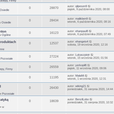
Sklepy, Firmy
autor:
qilpesen9
0
28870
piątek, 9 października 2020, 08:00
Osiedle
autor:
malikben9
0
28434
wtorek, 6 października 2020, 08:16
w
Osiedle
nton
autor:
ehanpaul8
0
16123
wtorek, 6 października 2020, 07:49
w
Ogólne
produktach
autor:
ehangeto4
0
12537
sobota, 19 września 2020, 12:16
Inne
autor:
Lukaszpiotr
0
27224
wtorek, 15 września 2020, 01:56
w
Pozostałe
autor:
yerkopil8
0
26559
piątek, 11 września 2020, 09:06
epy, Firmy
autor:
MałaMi
0
11195
wtorek, 1 września 2020, 12:31
I
autor:
wiking21
0
26430
poniedziałek, 31 sierpnia 2020, 14:44
 w
Pozostałe
matyką
autor:
BenzilLobo
0
18639
poniedziałek, 31 sierpnia 2020, 10:32
» w