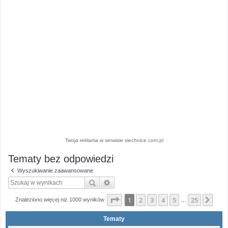
Twoja reklama w serwisie siechnice.com.pl
Tematy bez odpowiedzi
Wyszukiwanie zaawansowane
Szukaj
Wyszukiwanie zaawansowane
Strona
1
z
25
1
2
3
4
5
25
Nas
Znaleziono więcej niż 1000 wyników
…
Tematy