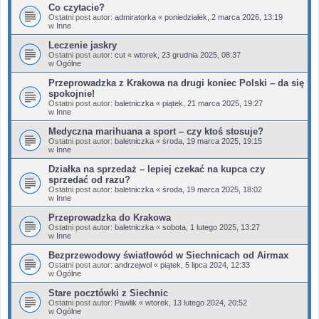
Co czytacie?
Ostatni post autor:
admiratorka
«
poniedziałek, 2 marca 2026, 13:19
w
Inne
Leczenie jaskry
Ostatni post autor:
cut
«
wtorek, 23 grudnia 2025, 08:37
w
Ogólne
Przeprowadzka z Krakowa na drugi koniec Polski – da się
spokojnie!
Ostatni post autor:
baletniczka
«
piątek, 21 marca 2025, 19:27
w
Inne
Medyczna marihuana a sport – czy ktoś stosuje?
Ostatni post autor:
baletniczka
«
środa, 19 marca 2025, 19:15
w
Inne
Działka na sprzedaż – lepiej czekać na kupca czy
sprzedać od razu?
Ostatni post autor:
baletniczka
«
środa, 19 marca 2025, 18:02
w
Inne
Przeprowadzka do Krakowa
Ostatni post autor:
baletniczka
«
sobota, 1 lutego 2025, 13:27
w
Inne
Bezprzewodowy światłowód w Siechnicach od Airmax
Ostatni post autor:
andrzejwol
«
piątek, 5 lipca 2024, 12:33
w
Ogólne
Stare pocztówki z Siechnic
Ostatni post autor:
Pawlik
«
wtorek, 13 lutego 2024, 20:52
w
Ogólne