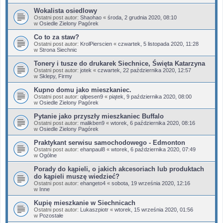
Wokalista osiedlowy
Ostatni post autor:
Shaohao
«
środa, 2 grudnia 2020, 08:10
w
Osiedle Zielony Pagórek
Co to za staw?
Ostatni post autor:
KrolPierscien
«
czwartek, 5 listopada 2020, 11:28
w
Strona Siechnic
Tonery i tusze do drukarek Siechnice, Święta Katarzyna
Ostatni post autor:
jotek
«
czwartek, 22 października 2020, 12:57
w
Sklepy, Firmy
Kupno domu jako mieszkaniec.
Ostatni post autor:
qilpesen9
«
piątek, 9 października 2020, 08:00
w
Osiedle Zielony Pagórek
Pytanie jako przyszły mieszkaniec Buffalo
Ostatni post autor:
malikben9
«
wtorek, 6 października 2020, 08:16
w
Osiedle Zielony Pagórek
Praktykant serwisu samochodowego - Edmonton
Ostatni post autor:
ehanpaul8
«
wtorek, 6 października 2020, 07:49
w
Ogólne
Porady do kąpieli, o jakich akcesoriach lub produktach
do kąpieli muszę wiedzieć?
Ostatni post autor:
ehangeto4
«
sobota, 19 września 2020, 12:16
w
Inne
Kupię mieszkanie w Siechnicach
Ostatni post autor:
Lukaszpiotr
«
wtorek, 15 września 2020, 01:56
w
Pozostałe