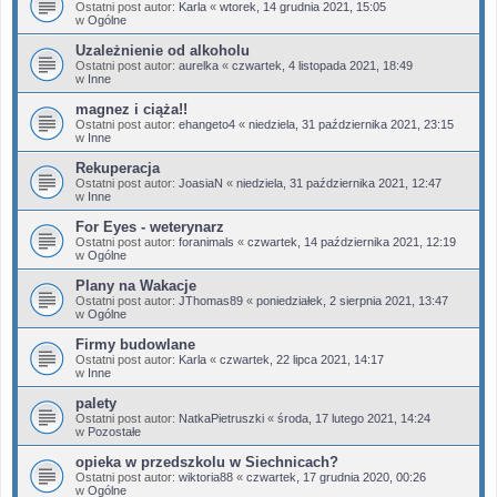
Ostatni post autor:
Karla
«
wtorek, 14 grudnia 2021, 15:05
w
Ogólne
Uzależnienie od alkoholu
Ostatni post autor:
aurelka
«
czwartek, 4 listopada 2021, 18:49
w
Inne
magnez i ciąża!!
Ostatni post autor:
ehangeto4
«
niedziela, 31 października 2021, 23:15
w
Inne
Rekuperacja
Ostatni post autor:
JoasiaN
«
niedziela, 31 października 2021, 12:47
w
Inne
For Eyes - weterynarz
Ostatni post autor:
foranimals
«
czwartek, 14 października 2021, 12:19
w
Ogólne
Plany na Wakacje
Ostatni post autor:
JThomas89
«
poniedziałek, 2 sierpnia 2021, 13:47
w
Ogólne
Firmy budowlane
Ostatni post autor:
Karla
«
czwartek, 22 lipca 2021, 14:17
w
Inne
palety
Ostatni post autor:
NatkaPietruszki
«
środa, 17 lutego 2021, 14:24
w
Pozostałe
opieka w przedszkolu w Siechnicach?
Ostatni post autor:
wiktoria88
«
czwartek, 17 grudnia 2020, 00:26
w
Ogólne