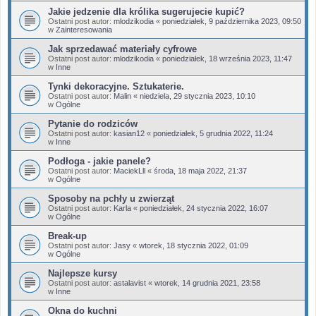
Jakie jedzenie dla królika sugerujecie kupić?
Ostatni post autor:
mlodzikodia
«
poniedziałek, 9 października 2023, 09:50
w
Zainteresowania
Jak sprzedawać materiały cyfrowe
Ostatni post autor:
mlodzikodia
«
poniedziałek, 18 września 2023, 11:47
w
Inne
Tynki dekoracyjne. Sztukaterie.
Ostatni post autor:
Malin
«
niedziela, 29 stycznia 2023, 10:10
w
Ogólne
Pytanie do rodziców
Ostatni post autor:
kasian12
«
poniedziałek, 5 grudnia 2022, 11:24
w
Inne
Podłoga - jakie panele?
Ostatni post autor:
MaciekLll
«
środa, 18 maja 2022, 21:37
w
Ogólne
Sposoby na pchły u zwierząt
Ostatni post autor:
Karla
«
poniedziałek, 24 stycznia 2022, 16:07
w
Ogólne
Break-up
Ostatni post autor:
Jasy
«
wtorek, 18 stycznia 2022, 01:09
w
Ogólne
Najlepsze kursy
Ostatni post autor:
astalavist
«
wtorek, 14 grudnia 2021, 23:58
w
Inne
Okna do kuchni