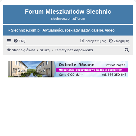
Forum Mieszkańców Siechnic
siechnice.com.pl/forum
Siechnice.com.pl: Aktualności, rozkłady jazdy, galerie, video.
FAQ
Zarejestruj się
Zaloguj się
S
Strona główna
Szukaj
Tematy bez odpowiedzi
z
u
k
a
j