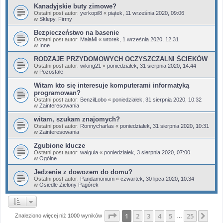
Kanadyjskie buty zimowe?
Ostatni post autor:
yerkopil8
«
piątek, 11 września 2020, 09:06
w
Sklepy, Firmy
Bezpieczeństwo na basenie
Ostatni post autor:
MałaMi
«
wtorek, 1 września 2020, 12:31
w
Inne
RODZAJE PRZYDOMOWYCH OCZYSZCZALNI ŚCIEKÓW
Ostatni post autor:
wiking21
«
poniedziałek, 31 sierpnia 2020, 14:44
w
Pozostałe
Witam kto się interesuje komputerami informatyką
programowan?
Ostatni post autor:
BenzilLobo
«
poniedziałek, 31 sierpnia 2020, 10:32
w
Zainteresowania
witam, szukam znajomych?
Ostatni post autor:
Ronnycharlas
«
poniedziałek, 31 sierpnia 2020, 10:31
w
Zainteresowania
Zgubione klucze
Ostatni post autor:
walgula
«
poniedziałek, 3 sierpnia 2020, 07:00
w
Ogólne
Jedzenie z dowozem do domu?
Ostatni post autor:
Pandamonium
«
czwartek, 30 lipca 2020, 10:34
w
Osiedle Zielony Pagórek
Strona
1
z
25
1
2
3
4
5
25
Nas
Znaleziono więcej niż 1000 wyników
…