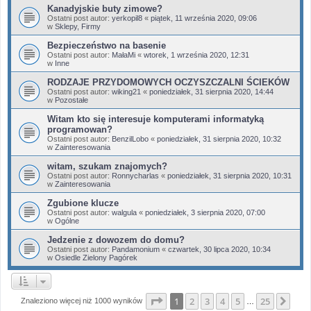
Kanadyjskie buty zimowe?
Ostatni post autor:
yerkopil8
«
piątek, 11 września 2020, 09:06
w
Sklepy, Firmy
Bezpieczeństwo na basenie
Ostatni post autor:
MałaMi
«
wtorek, 1 września 2020, 12:31
w
Inne
RODZAJE PRZYDOMOWYCH OCZYSZCZALNI ŚCIEKÓW
Ostatni post autor:
wiking21
«
poniedziałek, 31 sierpnia 2020, 14:44
w
Pozostałe
Witam kto się interesuje komputerami informatyką
programowan?
Ostatni post autor:
BenzilLobo
«
poniedziałek, 31 sierpnia 2020, 10:32
w
Zainteresowania
witam, szukam znajomych?
Ostatni post autor:
Ronnycharlas
«
poniedziałek, 31 sierpnia 2020, 10:31
w
Zainteresowania
Zgubione klucze
Ostatni post autor:
walgula
«
poniedziałek, 3 sierpnia 2020, 07:00
w
Ogólne
Jedzenie z dowozem do domu?
Ostatni post autor:
Pandamonium
«
czwartek, 30 lipca 2020, 10:34
w
Osiedle Zielony Pagórek
Strona
1
z
25
1
2
3
4
5
25
Nas
Znaleziono więcej niż 1000 wyników
…