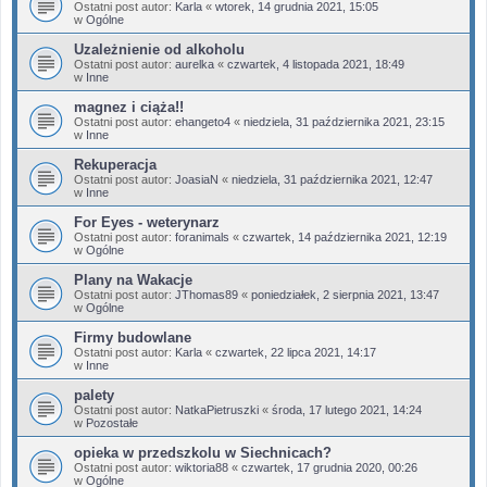
Ostatni post autor:
Karla
«
wtorek, 14 grudnia 2021, 15:05
w
Ogólne
Uzależnienie od alkoholu
Ostatni post autor:
aurelka
«
czwartek, 4 listopada 2021, 18:49
w
Inne
magnez i ciąża!!
Ostatni post autor:
ehangeto4
«
niedziela, 31 października 2021, 23:15
w
Inne
Rekuperacja
Ostatni post autor:
JoasiaN
«
niedziela, 31 października 2021, 12:47
w
Inne
For Eyes - weterynarz
Ostatni post autor:
foranimals
«
czwartek, 14 października 2021, 12:19
w
Ogólne
Plany na Wakacje
Ostatni post autor:
JThomas89
«
poniedziałek, 2 sierpnia 2021, 13:47
w
Ogólne
Firmy budowlane
Ostatni post autor:
Karla
«
czwartek, 22 lipca 2021, 14:17
w
Inne
palety
Ostatni post autor:
NatkaPietruszki
«
środa, 17 lutego 2021, 14:24
w
Pozostałe
opieka w przedszkolu w Siechnicach?
Ostatni post autor:
wiktoria88
«
czwartek, 17 grudnia 2020, 00:26
w
Ogólne