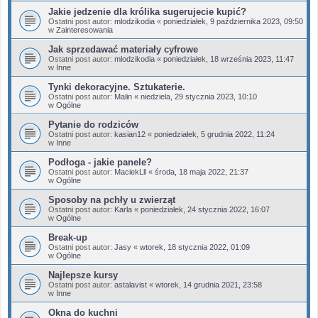
Jakie jedzenie dla królika sugerujecie kupić?
Ostatni post autor:
mlodzikodia
«
poniedziałek, 9 października 2023, 09:50
w
Zainteresowania
Jak sprzedawać materiały cyfrowe
Ostatni post autor:
mlodzikodia
«
poniedziałek, 18 września 2023, 11:47
w
Inne
Tynki dekoracyjne. Sztukaterie.
Ostatni post autor:
Malin
«
niedziela, 29 stycznia 2023, 10:10
w
Ogólne
Pytanie do rodziców
Ostatni post autor:
kasian12
«
poniedziałek, 5 grudnia 2022, 11:24
w
Inne
Podłoga - jakie panele?
Ostatni post autor:
MaciekLll
«
środa, 18 maja 2022, 21:37
w
Ogólne
Sposoby na pchły u zwierząt
Ostatni post autor:
Karla
«
poniedziałek, 24 stycznia 2022, 16:07
w
Ogólne
Break-up
Ostatni post autor:
Jasy
«
wtorek, 18 stycznia 2022, 01:09
w
Ogólne
Najlepsze kursy
Ostatni post autor:
astalavist
«
wtorek, 14 grudnia 2021, 23:58
w
Inne
Okna do kuchni