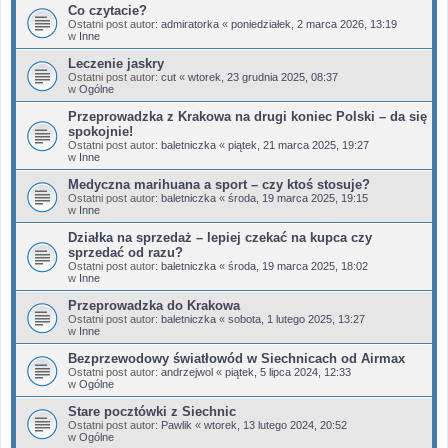
Co czytacie?
Ostatni post autor:
admiratorka
«
poniedziałek, 2 marca 2026, 13:19
w
Inne
Leczenie jaskry
Ostatni post autor:
cut
«
wtorek, 23 grudnia 2025, 08:37
w
Ogólne
Przeprowadzka z Krakowa na drugi koniec Polski – da się
spokojnie!
Ostatni post autor:
baletniczka
«
piątek, 21 marca 2025, 19:27
w
Inne
Medyczna marihuana a sport – czy ktoś stosuje?
Ostatni post autor:
baletniczka
«
środa, 19 marca 2025, 19:15
w
Inne
Działka na sprzedaż – lepiej czekać na kupca czy
sprzedać od razu?
Ostatni post autor:
baletniczka
«
środa, 19 marca 2025, 18:02
w
Inne
Przeprowadzka do Krakowa
Ostatni post autor:
baletniczka
«
sobota, 1 lutego 2025, 13:27
w
Inne
Bezprzewodowy światłowód w Siechnicach od Airmax
Ostatni post autor:
andrzejwol
«
piątek, 5 lipca 2024, 12:33
w
Ogólne
Stare pocztówki z Siechnic
Ostatni post autor:
Pawlik
«
wtorek, 13 lutego 2024, 20:52
w
Ogólne