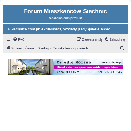
Forum Mieszkańców Siechnic
siechnice.com.pl/forum
Siechnice.com.pl: Aktualności, rozkłady jazdy, galerie, video.
FAQ
Zarejestruj się
Zaloguj się
S
Strona główna
Szukaj
Tematy bez odpowiedzi
z
u
k
a
j