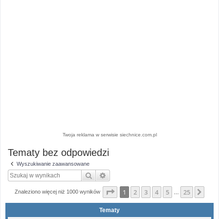
Twoja reklama w serwisie siechnice.com.pl
Tematy bez odpowiedzi
Wyszukiwanie zaawansowane
Szukaj
Wyszukiwanie zaawansowane
Strona
1
z
25
1
2
3
4
5
25
Nas
Znaleziono więcej niż 1000 wyników
…
Tematy