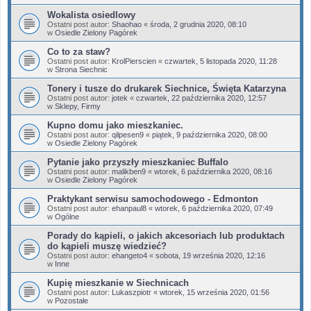
Wokalista osiedlowy
Ostatni post autor:
Shaohao
«
środa, 2 grudnia 2020, 08:10
w
Osiedle Zielony Pagórek
Co to za staw?
Ostatni post autor:
KrolPierscien
«
czwartek, 5 listopada 2020, 11:28
w
Strona Siechnic
Tonery i tusze do drukarek Siechnice, Święta Katarzyna
Ostatni post autor:
jotek
«
czwartek, 22 października 2020, 12:57
w
Sklepy, Firmy
Kupno domu jako mieszkaniec.
Ostatni post autor:
qilpesen9
«
piątek, 9 października 2020, 08:00
w
Osiedle Zielony Pagórek
Pytanie jako przyszły mieszkaniec Buffalo
Ostatni post autor:
malikben9
«
wtorek, 6 października 2020, 08:16
w
Osiedle Zielony Pagórek
Praktykant serwisu samochodowego - Edmonton
Ostatni post autor:
ehanpaul8
«
wtorek, 6 października 2020, 07:49
w
Ogólne
Porady do kąpieli, o jakich akcesoriach lub produktach
do kąpieli muszę wiedzieć?
Ostatni post autor:
ehangeto4
«
sobota, 19 września 2020, 12:16
w
Inne
Kupię mieszkanie w Siechnicach
Ostatni post autor:
Lukaszpiotr
«
wtorek, 15 września 2020, 01:56
w
Pozostałe