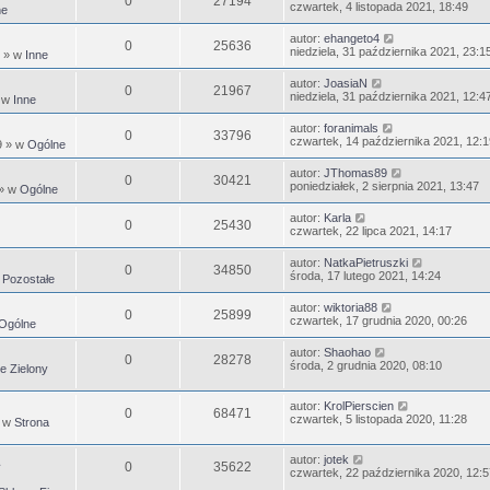
0
27194
czwartek, 4 listopada 2021, 18:49
ne
autor:
ehangeto4
0
25636
niedziela, 31 października 2021, 23:1
» w
Inne
autor:
JoasiaN
0
21967
niedziela, 31 października 2021, 12:4
 w
Inne
autor:
foranimals
0
33796
czwartek, 14 października 2021, 12:1
9
» w
Ogólne
autor:
JThomas89
0
30421
poniedziałek, 2 sierpnia 2021, 13:47
» w
Ogólne
autor:
Karla
0
25430
czwartek, 22 lipca 2021, 14:17
autor:
NatkaPietruszki
0
34850
środa, 17 lutego 2021, 14:24
w
Pozostałe
autor:
wiktoria88
0
25899
czwartek, 17 grudnia 2020, 00:26
Ogólne
autor:
Shaohao
0
28278
środa, 2 grudnia 2020, 08:10
e Zielony
autor:
KrolPierscien
0
68471
czwartek, 5 listopada 2020, 11:28
 w
Strona
autor:
jotek
0
35622
czwartek, 22 października 2020, 12:5