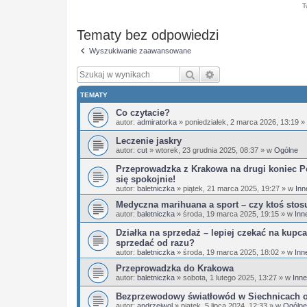
T
Tematy bez odpowiedzi
Wyszukiwanie zaawansowane
Szukaj
Wyszukiwanie zaaw
TEMATY
Co czytacie?
autor:
admiratorka
»
poniedziałek, 2 marca 2026, 13:19
»
Leczenie jaskry
autor:
cut
»
wtorek, 23 grudnia 2025, 08:37
» w
Ogólne
Przeprowadzka z Krakowa na drugi koniec Po
się spokojnie!
autor:
baletniczka
»
piątek, 21 marca 2025, 19:27
» w
Inn
Medyczna marihuana a sport – czy ktoś stos
autor:
baletniczka
»
środa, 19 marca 2025, 19:15
» w
Inn
Działka na sprzedaż – lepiej czekać na kupca
sprzedać od razu?
autor:
baletniczka
»
środa, 19 marca 2025, 18:02
» w
Inn
Przeprowadzka do Krakowa
autor:
baletniczka
»
sobota, 1 lutego 2025, 13:27
» w
Inne
Bezprzewodowy światłowód w Siechnicach 
autor:
andrzejwol
»
piątek, 5 lipca 2024, 12:33
» w
Ogólne