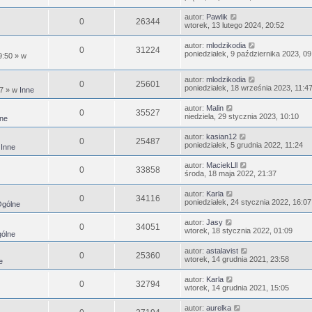
autor:
Pawlik
0
26344
wtorek, 13 lutego 2024, 20:52
autor:
mlodzikodia
0
31224
poniedziałek, 9 października 2023, 09
9:50
» w
autor:
mlodzikodia
0
25601
poniedziałek, 18 września 2023, 11:4
47
» w
Inne
autor:
Malin
0
35527
niedziela, 29 stycznia 2023, 10:10
ne
autor:
kasian12
0
25487
poniedziałek, 5 grudnia 2022, 11:24
w
Inne
autor:
MaciekLll
0
33858
środa, 18 maja 2022, 21:37
autor:
Karla
0
34116
poniedziałek, 24 stycznia 2022, 16:07
gólne
autor:
Jasy
0
34051
wtorek, 18 stycznia 2022, 01:09
ólne
autor:
astalavist
0
25360
wtorek, 14 grudnia 2021, 23:58
e
autor:
Karla
0
32794
wtorek, 14 grudnia 2021, 15:05
autor:
aurelka