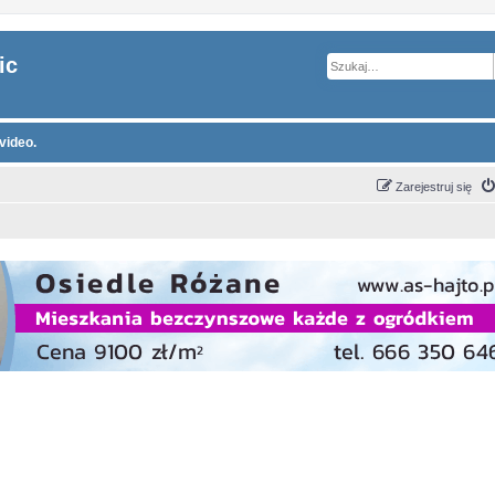
ic
video.
Zarejestruj się