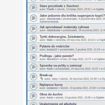
Stare pocztówki z Siechnic
autor:
Pawlik
»
wtorek, 13 lutego 2024, 20:52
» w
Ogólne
Jakie jedzenie dla królika sugerujecie kupić?
autor:
mlodzikodia
»
poniedziałek, 9 października 2023, 0
Zainteresowania
Jak sprzedawać materiały cyfrowe
autor:
mlodzikodia
»
poniedziałek, 18 września 2023, 11:
Tynki dekoracyjne. Sztukaterie.
autor:
Malin
»
niedziela, 29 stycznia 2023, 10:10
» w
Ogól
Pytanie do rodziców
autor:
kasian12
»
poniedziałek, 5 grudnia 2022, 11:24
» 
Podłoga - jakie panele?
autor:
MaciekLll
»
środa, 18 maja 2022, 21:37
» w
Ogólne
Sposoby na pchły u zwierząt
autor:
Karla
»
poniedziałek, 24 stycznia 2022, 16:07
» w
O
Break-up
autor:
Jasy
»
wtorek, 18 stycznia 2022, 01:09
» w
Og
Najlepsze kursy
autor:
astalavist
»
wtorek, 14 grudnia 2021, 23:58
» w
Inn
Okna do kuchni
autor:
Karla
»
wtorek, 14 grudnia 2021, 15:05
» w
Ogólne
Uzależnienie od alkoholu