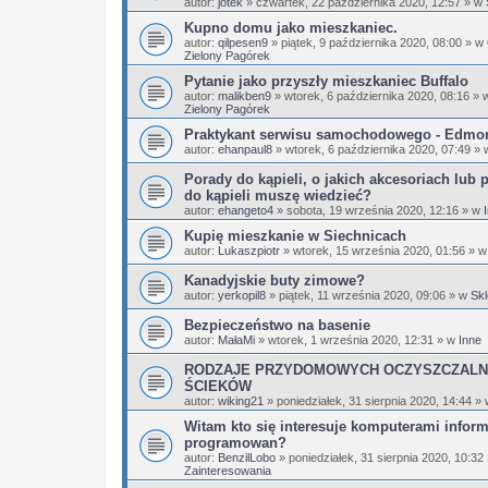
autor:
jotek
»
czwartek, 22 października 2020, 12:57
» w
Kupno domu jako mieszkaniec.
autor:
qilpesen9
»
piątek, 9 października 2020, 08:00
» w
Zielony Pagórek
Pytanie jako przyszły mieszkaniec Buffalo
autor:
malikben9
»
wtorek, 6 października 2020, 08:16
» 
Zielony Pagórek
Praktykant serwisu samochodowego - Edmo
autor:
ehanpaul8
»
wtorek, 6 października 2020, 07:49
» 
Porady do kąpieli, o jakich akcesoriach lub 
do kąpieli muszę wiedzieć?
autor:
ehangeto4
»
sobota, 19 września 2020, 12:16
» w
Kupię mieszkanie w Siechnicach
autor:
Lukaszpiotr
»
wtorek, 15 września 2020, 01:56
» 
Kanadyjskie buty zimowe?
autor:
yerkopil8
»
piątek, 11 września 2020, 09:06
» w
Skl
Bezpieczeństwo na basenie
autor:
MałaMi
»
wtorek, 1 września 2020, 12:31
» w
Inne
RODZAJE PRZYDOMOWYCH OCZYSZCZALN
ŚCIEKÓW
autor:
wiking21
»
poniedziałek, 31 sierpnia 2020, 14:44
»
Witam kto się interesuje komputerami infor
programowan?
autor:
BenzilLobo
»
poniedziałek, 31 sierpnia 2020, 10:32
Zainteresowania