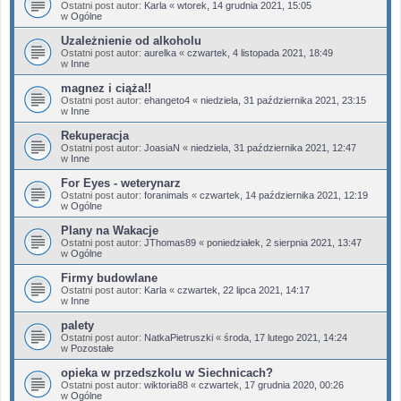
Ostatni post autor:
Karla
«
wtorek, 14 grudnia 2021, 15:05
w
Ogólne
Uzależnienie od alkoholu
Ostatni post autor:
aurelka
«
czwartek, 4 listopada 2021, 18:49
w
Inne
magnez i ciąża!!
Ostatni post autor:
ehangeto4
«
niedziela, 31 października 2021, 23:15
w
Inne
Rekuperacja
Ostatni post autor:
JoasiaN
«
niedziela, 31 października 2021, 12:47
w
Inne
For Eyes - weterynarz
Ostatni post autor:
foranimals
«
czwartek, 14 października 2021, 12:19
w
Ogólne
Plany na Wakacje
Ostatni post autor:
JThomas89
«
poniedziałek, 2 sierpnia 2021, 13:47
w
Ogólne
Firmy budowlane
Ostatni post autor:
Karla
«
czwartek, 22 lipca 2021, 14:17
w
Inne
palety
Ostatni post autor:
NatkaPietruszki
«
środa, 17 lutego 2021, 14:24
w
Pozostałe
opieka w przedszkolu w Siechnicach?
Ostatni post autor:
wiktoria88
«
czwartek, 17 grudnia 2020, 00:26
w
Ogólne