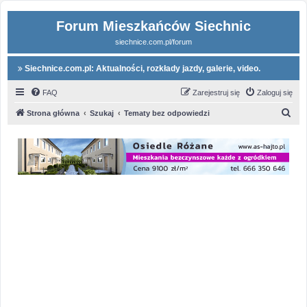
Forum Mieszkańców Siechnic
siechnice.com.pl/forum
Siechnice.com.pl: Aktualności, rozkłady jazdy, galerie, video.
FAQ
Zarejestruj się
Zaloguj się
S
Strona główna
Szukaj
Tematy bez odpowiedzi
z
u
k
a
j