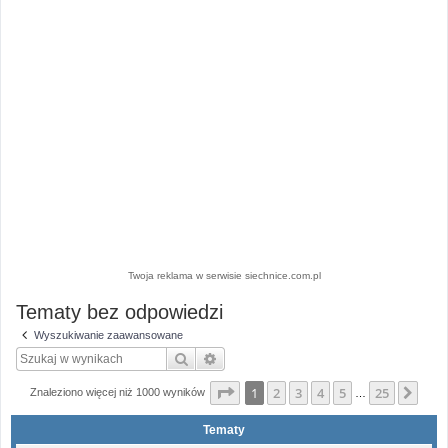
Twoja reklama w serwisie siechnice.com.pl
Tematy bez odpowiedzi
Wyszukiwanie zaawansowane
Szukaj
Wyszukiwanie zaawansowane
Strona
1
z
25
1
2
3
4
5
25
Nas
Znaleziono więcej niż 1000 wyników
…
Tematy