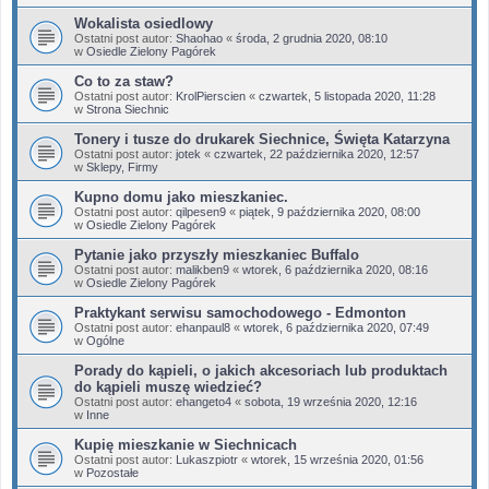
Wokalista osiedlowy
Ostatni post autor:
Shaohao
«
środa, 2 grudnia 2020, 08:10
w
Osiedle Zielony Pagórek
Co to za staw?
Ostatni post autor:
KrolPierscien
«
czwartek, 5 listopada 2020, 11:28
w
Strona Siechnic
Tonery i tusze do drukarek Siechnice, Święta Katarzyna
Ostatni post autor:
jotek
«
czwartek, 22 października 2020, 12:57
w
Sklepy, Firmy
Kupno domu jako mieszkaniec.
Ostatni post autor:
qilpesen9
«
piątek, 9 października 2020, 08:00
w
Osiedle Zielony Pagórek
Pytanie jako przyszły mieszkaniec Buffalo
Ostatni post autor:
malikben9
«
wtorek, 6 października 2020, 08:16
w
Osiedle Zielony Pagórek
Praktykant serwisu samochodowego - Edmonton
Ostatni post autor:
ehanpaul8
«
wtorek, 6 października 2020, 07:49
w
Ogólne
Porady do kąpieli, o jakich akcesoriach lub produktach
do kąpieli muszę wiedzieć?
Ostatni post autor:
ehangeto4
«
sobota, 19 września 2020, 12:16
w
Inne
Kupię mieszkanie w Siechnicach
Ostatni post autor:
Lukaszpiotr
«
wtorek, 15 września 2020, 01:56
w
Pozostałe