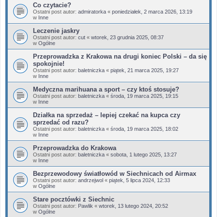
Co czytacie?
Ostatni post autor:
admiratorka
«
poniedziałek, 2 marca 2026, 13:19
w
Inne
Leczenie jaskry
Ostatni post autor:
cut
«
wtorek, 23 grudnia 2025, 08:37
w
Ogólne
Przeprowadzka z Krakowa na drugi koniec Polski – da się
spokojnie!
Ostatni post autor:
baletniczka
«
piątek, 21 marca 2025, 19:27
w
Inne
Medyczna marihuana a sport – czy ktoś stosuje?
Ostatni post autor:
baletniczka
«
środa, 19 marca 2025, 19:15
w
Inne
Działka na sprzedaż – lepiej czekać na kupca czy
sprzedać od razu?
Ostatni post autor:
baletniczka
«
środa, 19 marca 2025, 18:02
w
Inne
Przeprowadzka do Krakowa
Ostatni post autor:
baletniczka
«
sobota, 1 lutego 2025, 13:27
w
Inne
Bezprzewodowy światłowód w Siechnicach od Airmax
Ostatni post autor:
andrzejwol
«
piątek, 5 lipca 2024, 12:33
w
Ogólne
Stare pocztówki z Siechnic
Ostatni post autor:
Pawlik
«
wtorek, 13 lutego 2024, 20:52
w
Ogólne