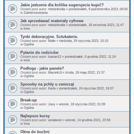
Jakie jedzenie dla królika sugerujecie kupić?
Ostatni post autor:
mlodzikodia
«
poniedziałek, 9 października 2023, 09:50
w
Zainteresowania
Jak sprzedawać materiały cyfrowe
Ostatni post autor:
mlodzikodia
«
poniedziałek, 18 września 2023, 11:47
w
Inne
Tynki dekoracyjne. Sztukaterie.
Ostatni post autor:
Malin
«
niedziela, 29 stycznia 2023, 10:10
w
Ogólne
Pytanie do rodziców
Ostatni post autor:
kasian12
«
poniedziałek, 5 grudnia 2022, 11:24
w
Inne
Podłoga - jakie panele?
Ostatni post autor:
MaciekLll
«
środa, 18 maja 2022, 21:37
w
Ogólne
Sposoby na pchły u zwierząt
Ostatni post autor:
Karla
«
poniedziałek, 24 stycznia 2022, 16:07
w
Ogólne
Break-up
Ostatni post autor:
Jasy
«
wtorek, 18 stycznia 2022, 01:09
w
Ogólne
Najlepsze kursy
Ostatni post autor:
astalavist
«
wtorek, 14 grudnia 2021, 23:58
w
Inne
Okna do kuchni