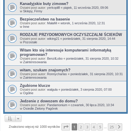
Kanadyjskie buty zimowe?
Ostatni post autor:
yerkopil8
«
piątek, 11 września 2020, 09:06
w
Sklepy, Firmy
Bezpieczeństwo na basenie
Ostatni post autor:
MałaMi
«
wtorek, 1 września 2020, 12:31
w
Inne
RODZAJE PRZYDOMOWYCH OCZYSZCZALNI ŚCIEKÓW
Ostatni post autor:
wiking21
«
poniedziałek, 31 sierpnia 2020, 14:44
w
Pozostałe
Witam kto się interesuje komputerami informatyką
programowan?
Ostatni post autor:
BenzilLobo
«
poniedziałek, 31 sierpnia 2020, 10:32
w
Zainteresowania
witam, szukam znajomych?
Ostatni post autor:
Ronnycharlas
«
poniedziałek, 31 sierpnia 2020, 10:31
w
Zainteresowania
Zgubione klucze
Ostatni post autor:
walgula
«
poniedziałek, 3 sierpnia 2020, 07:00
w
Ogólne
Jedzenie z dowozem do domu?
Ostatni post autor:
Pandamonium
«
czwartek, 30 lipca 2020, 10:34
w
Osiedle Zielony Pagórek
Strona
1
z
25
1
2
3
4
5
25
Nas
Znaleziono więcej niż 1000 wyników
…