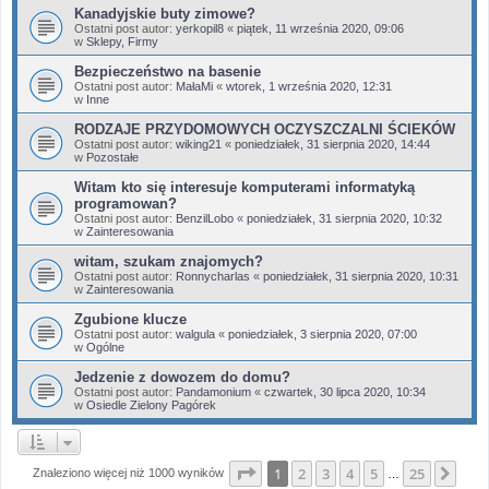
Kanadyjskie buty zimowe?
Ostatni post autor:
yerkopil8
«
piątek, 11 września 2020, 09:06
w
Sklepy, Firmy
Bezpieczeństwo na basenie
Ostatni post autor:
MałaMi
«
wtorek, 1 września 2020, 12:31
w
Inne
RODZAJE PRZYDOMOWYCH OCZYSZCZALNI ŚCIEKÓW
Ostatni post autor:
wiking21
«
poniedziałek, 31 sierpnia 2020, 14:44
w
Pozostałe
Witam kto się interesuje komputerami informatyką
programowan?
Ostatni post autor:
BenzilLobo
«
poniedziałek, 31 sierpnia 2020, 10:32
w
Zainteresowania
witam, szukam znajomych?
Ostatni post autor:
Ronnycharlas
«
poniedziałek, 31 sierpnia 2020, 10:31
w
Zainteresowania
Zgubione klucze
Ostatni post autor:
walgula
«
poniedziałek, 3 sierpnia 2020, 07:00
w
Ogólne
Jedzenie z dowozem do domu?
Ostatni post autor:
Pandamonium
«
czwartek, 30 lipca 2020, 10:34
w
Osiedle Zielony Pagórek
Strona
1
z
25
1
2
3
4
5
25
Nas
Znaleziono więcej niż 1000 wyników
…