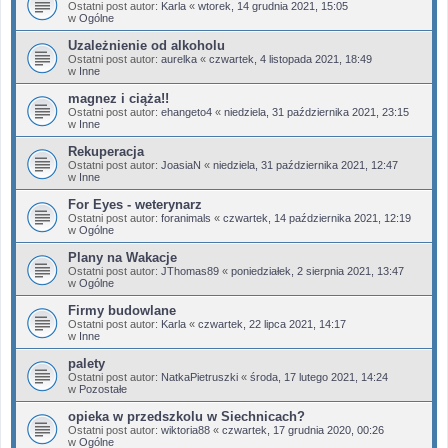
Ostatni post autor:
Karla
«
wtorek, 14 grudnia 2021, 15:05
w
Ogólne
Uzależnienie od alkoholu
Ostatni post autor:
aurelka
«
czwartek, 4 listopada 2021, 18:49
w
Inne
magnez i ciąża!!
Ostatni post autor:
ehangeto4
«
niedziela, 31 października 2021, 23:15
w
Inne
Rekuperacja
Ostatni post autor:
JoasiaN
«
niedziela, 31 października 2021, 12:47
w
Inne
For Eyes - weterynarz
Ostatni post autor:
foranimals
«
czwartek, 14 października 2021, 12:19
w
Ogólne
Plany na Wakacje
Ostatni post autor:
JThomas89
«
poniedziałek, 2 sierpnia 2021, 13:47
w
Ogólne
Firmy budowlane
Ostatni post autor:
Karla
«
czwartek, 22 lipca 2021, 14:17
w
Inne
palety
Ostatni post autor:
NatkaPietruszki
«
środa, 17 lutego 2021, 14:24
w
Pozostałe
opieka w przedszkolu w Siechnicach?
Ostatni post autor:
wiktoria88
«
czwartek, 17 grudnia 2020, 00:26
w
Ogólne