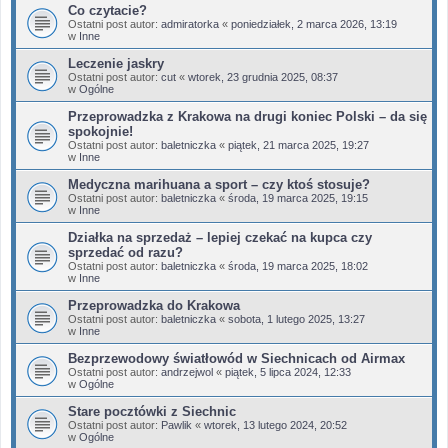
Co czytacie?
Ostatni post autor:
admiratorka
«
poniedziałek, 2 marca 2026, 13:19
w
Inne
Leczenie jaskry
Ostatni post autor:
cut
«
wtorek, 23 grudnia 2025, 08:37
w
Ogólne
Przeprowadzka z Krakowa na drugi koniec Polski – da się
spokojnie!
Ostatni post autor:
baletniczka
«
piątek, 21 marca 2025, 19:27
w
Inne
Medyczna marihuana a sport – czy ktoś stosuje?
Ostatni post autor:
baletniczka
«
środa, 19 marca 2025, 19:15
w
Inne
Działka na sprzedaż – lepiej czekać na kupca czy
sprzedać od razu?
Ostatni post autor:
baletniczka
«
środa, 19 marca 2025, 18:02
w
Inne
Przeprowadzka do Krakowa
Ostatni post autor:
baletniczka
«
sobota, 1 lutego 2025, 13:27
w
Inne
Bezprzewodowy światłowód w Siechnicach od Airmax
Ostatni post autor:
andrzejwol
«
piątek, 5 lipca 2024, 12:33
w
Ogólne
Stare pocztówki z Siechnic
Ostatni post autor:
Pawlik
«
wtorek, 13 lutego 2024, 20:52
w
Ogólne