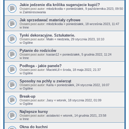
Jakie jedzenie dla królika sugerujecie kupić?
Ostatni post autor:
mlodzikodia
«
poniedziałek, 9 października 2023, 09:50
w
Zainteresowania
Jak sprzedawać materiały cyfrowe
Ostatni post autor:
mlodzikodia
«
poniedziałek, 18 września 2023, 11:47
w
Inne
Tynki dekoracyjne. Sztukaterie.
Ostatni post autor:
Malin
«
niedziela, 29 stycznia 2023, 10:10
w
Ogólne
Pytanie do rodziców
Ostatni post autor:
kasian12
«
poniedziałek, 5 grudnia 2022, 11:24
w
Inne
Podłoga - jakie panele?
Ostatni post autor:
MaciekLll
«
środa, 18 maja 2022, 21:37
w
Ogólne
Sposoby na pchły u zwierząt
Ostatni post autor:
Karla
«
poniedziałek, 24 stycznia 2022, 16:07
w
Ogólne
Break-up
Ostatni post autor:
Jasy
«
wtorek, 18 stycznia 2022, 01:09
w
Ogólne
Najlepsze kursy
Ostatni post autor:
astalavist
«
wtorek, 14 grudnia 2021, 23:58
w
Inne
Okna do kuchni