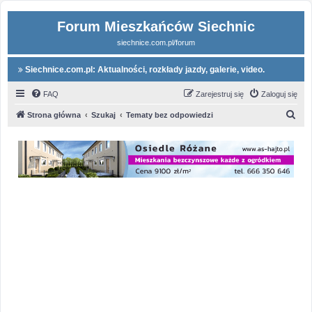
Forum Mieszkańców Siechnic
siechnice.com.pl/forum
Siechnice.com.pl: Aktualności, rozkłady jazdy, galerie, video.
FAQ
Zarejestruj się
Zaloguj się
S
Strona główna
Szukaj
Tematy bez odpowiedzi
z
u
k
a
j