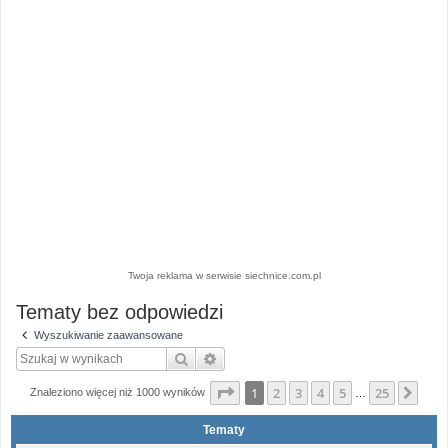
Twoja reklama w serwisie siechnice.com.pl
Tematy bez odpowiedzi
Wyszukiwanie zaawansowane
Szukaj
Wyszukiwanie zaawansowane
Strona
1
z
25
1
2
3
4
5
25
Nas
Znaleziono więcej niż 1000 wyników
…
Tematy