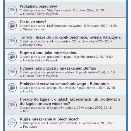
Wokalista osiedlowy
Ostatni post autor:
Shaohao
«
środa, 2 grudnia 2020, 08:10
w
Osiedle Zielony Pagórek
Co to za staw?
Ostatni post autor:
KrolPierscien
«
czwartek, 5 listopada 2020, 11:28
w
Strona Siechnic
Tonery i tusze do drukarek Siechnice, Święta Katarzyna
Ostatni post autor:
jotek
«
czwartek, 22 października 2020, 12:57
w
Sklepy, Firmy
Kupno domu jako mieszkaniec.
Ostatni post autor:
qilpesen9
«
piątek, 9 października 2020, 08:00
w
Osiedle Zielony Pagórek
Pytanie jako przyszły mieszkaniec Buffalo
Ostatni post autor:
malikben9
«
wtorek, 6 października 2020, 08:16
w
Osiedle Zielony Pagórek
Praktykant serwisu samochodowego - Edmonton
Ostatni post autor:
ehanpaul8
«
wtorek, 6 października 2020, 07:49
w
Ogólne
Porady do kąpieli, o jakich akcesoriach lub produktach
do kąpieli muszę wiedzieć?
Ostatni post autor:
ehangeto4
«
sobota, 19 września 2020, 12:16
w
Inne
Kupię mieszkanie w Siechnicach
Ostatni post autor:
Lukaszpiotr
«
wtorek, 15 września 2020, 01:56
w
Pozostałe