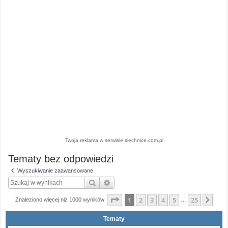
Twoja reklama w serwisie siechnice.com.pl
Tematy bez odpowiedzi
Wyszukiwanie zaawansowane
Szukaj
Wyszukiwanie zaawansowane
Strona
1
z
25
1
2
3
4
5
25
Nas
Znaleziono więcej niż 1000 wyników
…
Tematy