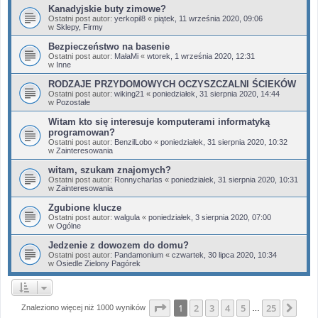
Kanadyjskie buty zimowe?
Ostatni post autor:
yerkopil8
«
piątek, 11 września 2020, 09:06
w
Sklepy, Firmy
Bezpieczeństwo na basenie
Ostatni post autor:
MałaMi
«
wtorek, 1 września 2020, 12:31
w
Inne
RODZAJE PRZYDOMOWYCH OCZYSZCZALNI ŚCIEKÓW
Ostatni post autor:
wiking21
«
poniedziałek, 31 sierpnia 2020, 14:44
w
Pozostałe
Witam kto się interesuje komputerami informatyką
programowan?
Ostatni post autor:
BenzilLobo
«
poniedziałek, 31 sierpnia 2020, 10:32
w
Zainteresowania
witam, szukam znajomych?
Ostatni post autor:
Ronnycharlas
«
poniedziałek, 31 sierpnia 2020, 10:31
w
Zainteresowania
Zgubione klucze
Ostatni post autor:
walgula
«
poniedziałek, 3 sierpnia 2020, 07:00
w
Ogólne
Jedzenie z dowozem do domu?
Ostatni post autor:
Pandamonium
«
czwartek, 30 lipca 2020, 10:34
w
Osiedle Zielony Pagórek
Strona
1
z
25
1
2
3
4
5
25
Nas
Znaleziono więcej niż 1000 wyników
…