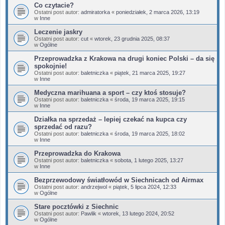
Co czytacie?
Ostatni post autor:
admiratorka
«
poniedziałek, 2 marca 2026, 13:19
w
Inne
Leczenie jaskry
Ostatni post autor:
cut
«
wtorek, 23 grudnia 2025, 08:37
w
Ogólne
Przeprowadzka z Krakowa na drugi koniec Polski – da się
spokojnie!
Ostatni post autor:
baletniczka
«
piątek, 21 marca 2025, 19:27
w
Inne
Medyczna marihuana a sport – czy ktoś stosuje?
Ostatni post autor:
baletniczka
«
środa, 19 marca 2025, 19:15
w
Inne
Działka na sprzedaż – lepiej czekać na kupca czy
sprzedać od razu?
Ostatni post autor:
baletniczka
«
środa, 19 marca 2025, 18:02
w
Inne
Przeprowadzka do Krakowa
Ostatni post autor:
baletniczka
«
sobota, 1 lutego 2025, 13:27
w
Inne
Bezprzewodowy światłowód w Siechnicach od Airmax
Ostatni post autor:
andrzejwol
«
piątek, 5 lipca 2024, 12:33
w
Ogólne
Stare pocztówki z Siechnic
Ostatni post autor:
Pawlik
«
wtorek, 13 lutego 2024, 20:52
w
Ogólne