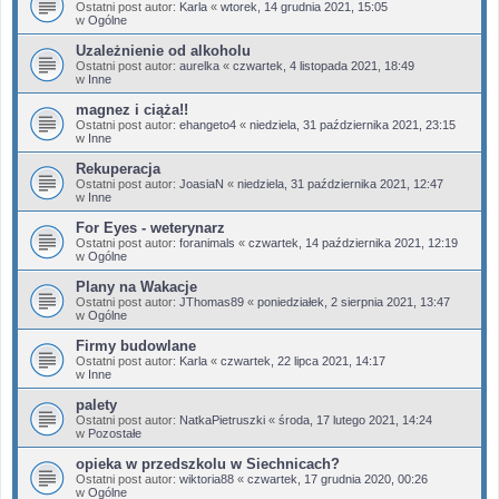
Ostatni post autor:
Karla
«
wtorek, 14 grudnia 2021, 15:05
w
Ogólne
Uzależnienie od alkoholu
Ostatni post autor:
aurelka
«
czwartek, 4 listopada 2021, 18:49
w
Inne
magnez i ciąża!!
Ostatni post autor:
ehangeto4
«
niedziela, 31 października 2021, 23:15
w
Inne
Rekuperacja
Ostatni post autor:
JoasiaN
«
niedziela, 31 października 2021, 12:47
w
Inne
For Eyes - weterynarz
Ostatni post autor:
foranimals
«
czwartek, 14 października 2021, 12:19
w
Ogólne
Plany na Wakacje
Ostatni post autor:
JThomas89
«
poniedziałek, 2 sierpnia 2021, 13:47
w
Ogólne
Firmy budowlane
Ostatni post autor:
Karla
«
czwartek, 22 lipca 2021, 14:17
w
Inne
palety
Ostatni post autor:
NatkaPietruszki
«
środa, 17 lutego 2021, 14:24
w
Pozostałe
opieka w przedszkolu w Siechnicach?
Ostatni post autor:
wiktoria88
«
czwartek, 17 grudnia 2020, 00:26
w
Ogólne