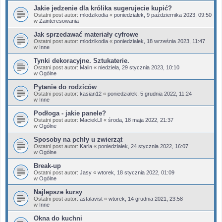
Jakie jedzenie dla królika sugerujecie kupić?
Ostatni post autor:
mlodzikodia
«
poniedziałek, 9 października 2023, 09:50
w
Zainteresowania
Jak sprzedawać materiały cyfrowe
Ostatni post autor:
mlodzikodia
«
poniedziałek, 18 września 2023, 11:47
w
Inne
Tynki dekoracyjne. Sztukaterie.
Ostatni post autor:
Malin
«
niedziela, 29 stycznia 2023, 10:10
w
Ogólne
Pytanie do rodziców
Ostatni post autor:
kasian12
«
poniedziałek, 5 grudnia 2022, 11:24
w
Inne
Podłoga - jakie panele?
Ostatni post autor:
MaciekLll
«
środa, 18 maja 2022, 21:37
w
Ogólne
Sposoby na pchły u zwierząt
Ostatni post autor:
Karla
«
poniedziałek, 24 stycznia 2022, 16:07
w
Ogólne
Break-up
Ostatni post autor:
Jasy
«
wtorek, 18 stycznia 2022, 01:09
w
Ogólne
Najlepsze kursy
Ostatni post autor:
astalavist
«
wtorek, 14 grudnia 2021, 23:58
w
Inne
Okna do kuchni