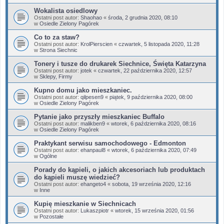
Wokalista osiedlowy
Ostatni post autor:
Shaohao
«
środa, 2 grudnia 2020, 08:10
w
Osiedle Zielony Pagórek
Co to za staw?
Ostatni post autor:
KrolPierscien
«
czwartek, 5 listopada 2020, 11:28
w
Strona Siechnic
Tonery i tusze do drukarek Siechnice, Święta Katarzyna
Ostatni post autor:
jotek
«
czwartek, 22 października 2020, 12:57
w
Sklepy, Firmy
Kupno domu jako mieszkaniec.
Ostatni post autor:
qilpesen9
«
piątek, 9 października 2020, 08:00
w
Osiedle Zielony Pagórek
Pytanie jako przyszły mieszkaniec Buffalo
Ostatni post autor:
malikben9
«
wtorek, 6 października 2020, 08:16
w
Osiedle Zielony Pagórek
Praktykant serwisu samochodowego - Edmonton
Ostatni post autor:
ehanpaul8
«
wtorek, 6 października 2020, 07:49
w
Ogólne
Porady do kąpieli, o jakich akcesoriach lub produktach
do kąpieli muszę wiedzieć?
Ostatni post autor:
ehangeto4
«
sobota, 19 września 2020, 12:16
w
Inne
Kupię mieszkanie w Siechnicach
Ostatni post autor:
Lukaszpiotr
«
wtorek, 15 września 2020, 01:56
w
Pozostałe