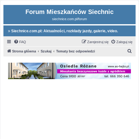
Forum Mieszkańców Siechnic
siechnice.com.pl/forum
Siechnice.com.pl: Aktualności, rozkłady jazdy, galerie, video.
FAQ
Zarejestruj się
Zaloguj się
S
Strona główna
Szukaj
Tematy bez odpowiedzi
z
u
k
a
j