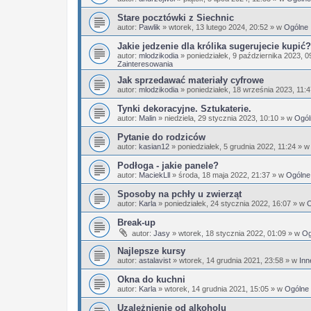
Stare pocztówki z Siechnic
autor:
Pawlik
»
wtorek, 13 lutego 2024, 20:52
» w
Ogólne
Jakie jedzenie dla królika sugerujecie kupić?
autor:
mlodzikodia
»
poniedziałek, 9 października 2023, 0
Zainteresowania
Jak sprzedawać materiały cyfrowe
autor:
mlodzikodia
»
poniedziałek, 18 września 2023, 11:
Tynki dekoracyjne. Sztukaterie.
autor:
Malin
»
niedziela, 29 stycznia 2023, 10:10
» w
Ogól
Pytanie do rodziców
autor:
kasian12
»
poniedziałek, 5 grudnia 2022, 11:24
» 
Podłoga - jakie panele?
autor:
MaciekLll
»
środa, 18 maja 2022, 21:37
» w
Ogólne
Sposoby na pchły u zwierząt
autor:
Karla
»
poniedziałek, 24 stycznia 2022, 16:07
» w
O
Break-up
autor:
Jasy
»
wtorek, 18 stycznia 2022, 01:09
» w
Og
Najlepsze kursy
autor:
astalavist
»
wtorek, 14 grudnia 2021, 23:58
» w
Inn
Okna do kuchni
autor:
Karla
»
wtorek, 14 grudnia 2021, 15:05
» w
Ogólne
Uzależnienie od alkoholu