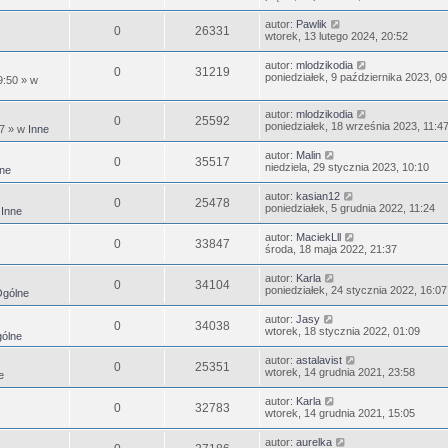
autor:
Pawlik
0
26331
wtorek, 13 lutego 2024, 20:52
autor:
mlodzikodia
0
31219
poniedziałek, 9 października 2023, 09
9:50
» w
autor:
mlodzikodia
0
25592
poniedziałek, 18 września 2023, 11:4
47
» w
Inne
autor:
Malin
0
35517
niedziela, 29 stycznia 2023, 10:10
ne
autor:
kasian12
0
25478
poniedziałek, 5 grudnia 2022, 11:24
w
Inne
autor:
MaciekLll
0
33847
środa, 18 maja 2022, 21:37
autor:
Karla
0
34104
poniedziałek, 24 stycznia 2022, 16:07
gólne
autor:
Jasy
0
34038
wtorek, 18 stycznia 2022, 01:09
ólne
autor:
astalavist
0
25351
wtorek, 14 grudnia 2021, 23:58
e
autor:
Karla
0
32783
wtorek, 14 grudnia 2021, 15:05
autor:
aurelka