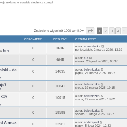
woja reklama w serwisie siechnice.com.pl
ansowane
Strona
1
z
25
1
2
3
4
5
Znaleziono więcej niż 1000 wyników
ODPOWIEDZI
ODSŁONY
OSTATNI POST
autor:
admiratorka
0
3636
poniedziałek, 2 marca 2026, 13:19
 w
Inne
autor:
cut
0
4845
wtorek, 23 grudnia 2025, 08:37
lski – da
autor:
baletniczka
0
14635
piątek, 21 marca 2025, 19:27
e
uje?
autor:
baletniczka
0
10841
środa, 19 marca 2025, 19:15
e
 czy
autor:
baletniczka
0
10915
środa, 19 marca 2025, 18:02
e
autor:
baletniczka
0
19598
sobota, 1 lutego 2025, 13:27
od Airmax
autor:
andrzejwol
0
22961
piątek, 5 lipca 2024, 12:33