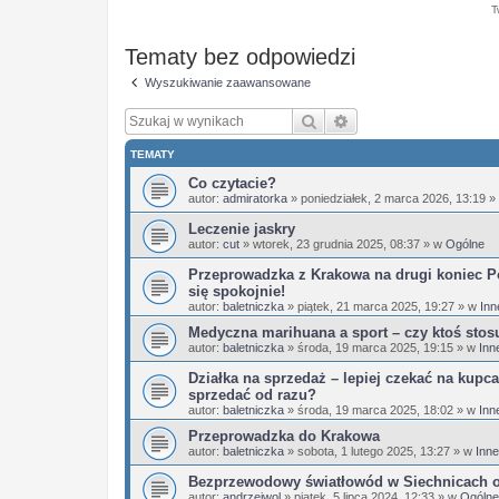
T
Tematy bez odpowiedzi
Wyszukiwanie zaawansowane
Szukaj
Wyszukiwanie zaaw
TEMATY
Co czytacie?
autor:
admiratorka
»
poniedziałek, 2 marca 2026, 13:19
»
Leczenie jaskry
autor:
cut
»
wtorek, 23 grudnia 2025, 08:37
» w
Ogólne
Przeprowadzka z Krakowa na drugi koniec Po
się spokojnie!
autor:
baletniczka
»
piątek, 21 marca 2025, 19:27
» w
Inn
Medyczna marihuana a sport – czy ktoś stos
autor:
baletniczka
»
środa, 19 marca 2025, 19:15
» w
Inn
Działka na sprzedaż – lepiej czekać na kupca
sprzedać od razu?
autor:
baletniczka
»
środa, 19 marca 2025, 18:02
» w
Inn
Przeprowadzka do Krakowa
autor:
baletniczka
»
sobota, 1 lutego 2025, 13:27
» w
Inne
Bezprzewodowy światłowód w Siechnicach 
autor:
andrzejwol
»
piątek, 5 lipca 2024, 12:33
» w
Ogólne