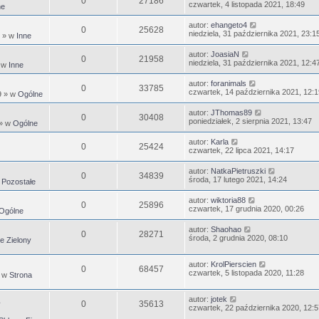
0
27186
czwartek, 4 listopada 2021, 18:49
ne
autor:
ehangeto4
0
25628
niedziela, 31 października 2021, 23:1
» w
Inne
autor:
JoasiaN
0
21958
niedziela, 31 października 2021, 12:4
 w
Inne
autor:
foranimals
0
33785
czwartek, 14 października 2021, 12:1
9
» w
Ogólne
autor:
JThomas89
0
30408
poniedziałek, 2 sierpnia 2021, 13:47
» w
Ogólne
autor:
Karla
0
25424
czwartek, 22 lipca 2021, 14:17
autor:
NatkaPietruszki
0
34839
środa, 17 lutego 2021, 14:24
w
Pozostałe
autor:
wiktoria88
0
25896
czwartek, 17 grudnia 2020, 00:26
Ogólne
autor:
Shaohao
0
28271
środa, 2 grudnia 2020, 08:10
e Zielony
autor:
KrolPierscien
0
68457
czwartek, 5 listopada 2020, 11:28
 w
Strona
autor:
jotek
0
35613
czwartek, 22 października 2020, 12:5