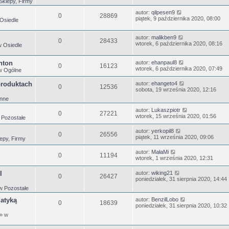
Sklepy, Firmy
autor:
qilpesen9
0
28869
piątek, 9 października 2020, 08:00
Osiedle
autor:
malikben9
0
28433
wtorek, 6 października 2020, 08:16
w
Osiedle
nton
autor:
ehanpaul8
0
16123
wtorek, 6 października 2020, 07:49
w
Ogólne
produktach
autor:
ehangeto4
0
12536
sobota, 19 września 2020, 12:16
Inne
autor:
Lukaszpiotr
0
27221
wtorek, 15 września 2020, 01:56
w
Pozostałe
autor:
yerkopil8
0
26556
piątek, 11 września 2020, 09:06
epy, Firmy
autor:
MałaMi
0
11194
wtorek, 1 września 2020, 12:31
I
autor:
wiking21
0
26427
poniedziałek, 31 sierpnia 2020, 14:44
 w
Pozostałe
matyką
autor:
BenzilLobo
0
18639
poniedziałek, 31 sierpnia 2020, 10:32
» w