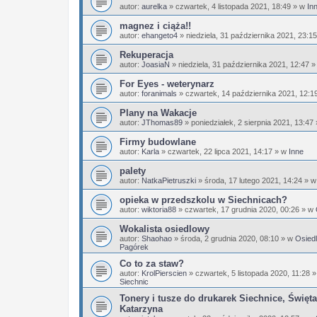
autor:
aurelka
»
czwartek, 4 listopada 2021, 18:49
» w
In
magnez i ciąża!!
autor:
ehangeto4
»
niedziela, 31 października 2021, 23:15
Rekuperacja
autor:
JoasiaN
»
niedziela, 31 października 2021, 12:47
»
For Eyes - weterynarz
autor:
foranimals
»
czwartek, 14 października 2021, 12:1
Plany na Wakacje
autor:
JThomas89
»
poniedziałek, 2 sierpnia 2021, 13:47
Firmy budowlane
autor:
Karla
»
czwartek, 22 lipca 2021, 14:17
» w
Inne
palety
autor:
NatkaPietruszki
»
środa, 17 lutego 2021, 14:24
» 
opieka w przedszkolu w Siechnicach?
autor:
wiktoria88
»
czwartek, 17 grudnia 2020, 00:26
» w
Wokalista osiedlowy
autor:
Shaohao
»
środa, 2 grudnia 2020, 08:10
» w
Osiedl
Pagórek
Co to za staw?
autor:
KrolPierscien
»
czwartek, 5 listopada 2020, 11:28
»
Siechnic
Tonery i tusze do drukarek Siechnice, Święta
Katarzyna