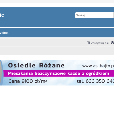
ic
video.
Zarejestruj się