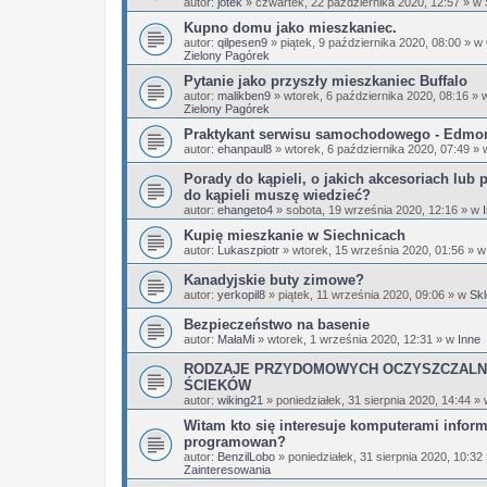
autor:
jotek
»
czwartek, 22 października 2020, 12:57
» w
Kupno domu jako mieszkaniec.
autor:
qilpesen9
»
piątek, 9 października 2020, 08:00
» w
Zielony Pagórek
Pytanie jako przyszły mieszkaniec Buffalo
autor:
malikben9
»
wtorek, 6 października 2020, 08:16
» 
Zielony Pagórek
Praktykant serwisu samochodowego - Edmo
autor:
ehanpaul8
»
wtorek, 6 października 2020, 07:49
» 
Porady do kąpieli, o jakich akcesoriach lub 
do kąpieli muszę wiedzieć?
autor:
ehangeto4
»
sobota, 19 września 2020, 12:16
» w
Kupię mieszkanie w Siechnicach
autor:
Lukaszpiotr
»
wtorek, 15 września 2020, 01:56
» 
Kanadyjskie buty zimowe?
autor:
yerkopil8
»
piątek, 11 września 2020, 09:06
» w
Skl
Bezpieczeństwo na basenie
autor:
MałaMi
»
wtorek, 1 września 2020, 12:31
» w
Inne
RODZAJE PRZYDOMOWYCH OCZYSZCZALN
ŚCIEKÓW
autor:
wiking21
»
poniedziałek, 31 sierpnia 2020, 14:44
»
Witam kto się interesuje komputerami infor
programowan?
autor:
BenzilLobo
»
poniedziałek, 31 sierpnia 2020, 10:32
Zainteresowania