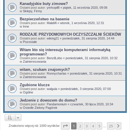
Kanadyjskie buty zimowe?
Ostatni post autor:
yerkopil8
«
piątek, 11 września 2020, 09:06
w
Sklepy, Firmy
Bezpieczeństwo na basenie
Ostatni post autor:
MałaMi
«
wtorek, 1 września 2020, 12:31
w
Inne
RODZAJE PRZYDOMOWYCH OCZYSZCZALNI ŚCIEKÓW
Ostatni post autor:
wiking21
«
poniedziałek, 31 sierpnia 2020, 14:44
w
Pozostałe
Witam kto się interesuje komputerami informatyką
programowan?
Ostatni post autor:
BenzilLobo
«
poniedziałek, 31 sierpnia 2020, 10:32
w
Zainteresowania
witam, szukam znajomych?
Ostatni post autor:
Ronnycharlas
«
poniedziałek, 31 sierpnia 2020, 10:31
w
Zainteresowania
Zgubione klucze
Ostatni post autor:
walgula
«
poniedziałek, 3 sierpnia 2020, 07:00
w
Ogólne
Jedzenie z dowozem do domu?
Ostatni post autor:
Pandamonium
«
czwartek, 30 lipca 2020, 10:34
w
Osiedle Zielony Pagórek
Strona
1
z
25
1
2
3
4
5
25
Nas
Znaleziono więcej niż 1000 wyników
…