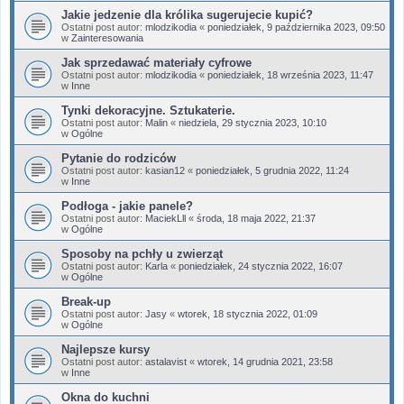
Jakie jedzenie dla królika sugerujecie kupić?
Ostatni post autor:
mlodzikodia
«
poniedziałek, 9 października 2023, 09:50
w
Zainteresowania
Jak sprzedawać materiały cyfrowe
Ostatni post autor:
mlodzikodia
«
poniedziałek, 18 września 2023, 11:47
w
Inne
Tynki dekoracyjne. Sztukaterie.
Ostatni post autor:
Malin
«
niedziela, 29 stycznia 2023, 10:10
w
Ogólne
Pytanie do rodziców
Ostatni post autor:
kasian12
«
poniedziałek, 5 grudnia 2022, 11:24
w
Inne
Podłoga - jakie panele?
Ostatni post autor:
MaciekLll
«
środa, 18 maja 2022, 21:37
w
Ogólne
Sposoby na pchły u zwierząt
Ostatni post autor:
Karla
«
poniedziałek, 24 stycznia 2022, 16:07
w
Ogólne
Break-up
Ostatni post autor:
Jasy
«
wtorek, 18 stycznia 2022, 01:09
w
Ogólne
Najlepsze kursy
Ostatni post autor:
astalavist
«
wtorek, 14 grudnia 2021, 23:58
w
Inne
Okna do kuchni