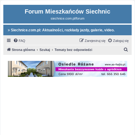
Forum Mieszkańców Siechnic
siechnice.com.pl/forum
Siechnice.com.pl: Aktualności, rozkłady jazdy, galerie, video.
FAQ
Zarejestruj się
Zaloguj się
S
Strona główna
Szukaj
Tematy bez odpowiedzi
z
u
k
a
j