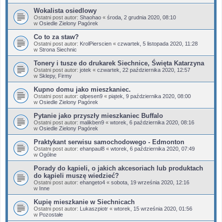
Wokalista osiedlowy
Ostatni post autor:
Shaohao
«
środa, 2 grudnia 2020, 08:10
w
Osiedle Zielony Pagórek
Co to za staw?
Ostatni post autor:
KrolPierscien
«
czwartek, 5 listopada 2020, 11:28
w
Strona Siechnic
Tonery i tusze do drukarek Siechnice, Święta Katarzyna
Ostatni post autor:
jotek
«
czwartek, 22 października 2020, 12:57
w
Sklepy, Firmy
Kupno domu jako mieszkaniec.
Ostatni post autor:
qilpesen9
«
piątek, 9 października 2020, 08:00
w
Osiedle Zielony Pagórek
Pytanie jako przyszły mieszkaniec Buffalo
Ostatni post autor:
malikben9
«
wtorek, 6 października 2020, 08:16
w
Osiedle Zielony Pagórek
Praktykant serwisu samochodowego - Edmonton
Ostatni post autor:
ehanpaul8
«
wtorek, 6 października 2020, 07:49
w
Ogólne
Porady do kąpieli, o jakich akcesoriach lub produktach
do kąpieli muszę wiedzieć?
Ostatni post autor:
ehangeto4
«
sobota, 19 września 2020, 12:16
w
Inne
Kupię mieszkanie w Siechnicach
Ostatni post autor:
Lukaszpiotr
«
wtorek, 15 września 2020, 01:56
w
Pozostałe