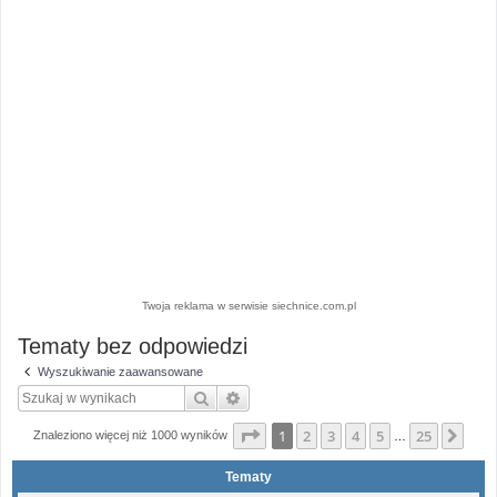
Twoja reklama w serwisie siechnice.com.pl
Tematy bez odpowiedzi
Wyszukiwanie zaawansowane
Szukaj
Wyszukiwanie zaawansowane
Strona
1
z
25
1
2
3
4
5
25
Nas
Znaleziono więcej niż 1000 wyników
…
Tematy