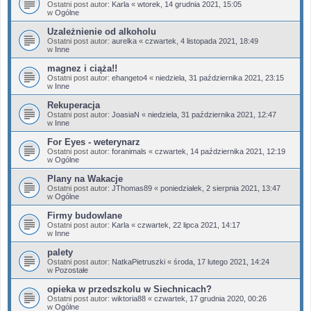
Ostatni post autor:
Karla
«
wtorek, 14 grudnia 2021, 15:05
w
Ogólne
Uzależnienie od alkoholu
Ostatni post autor:
aurelka
«
czwartek, 4 listopada 2021, 18:49
w
Inne
magnez i ciąża!!
Ostatni post autor:
ehangeto4
«
niedziela, 31 października 2021, 23:15
w
Inne
Rekuperacja
Ostatni post autor:
JoasiaN
«
niedziela, 31 października 2021, 12:47
w
Inne
For Eyes - weterynarz
Ostatni post autor:
foranimals
«
czwartek, 14 października 2021, 12:19
w
Ogólne
Plany na Wakacje
Ostatni post autor:
JThomas89
«
poniedziałek, 2 sierpnia 2021, 13:47
w
Ogólne
Firmy budowlane
Ostatni post autor:
Karla
«
czwartek, 22 lipca 2021, 14:17
w
Inne
palety
Ostatni post autor:
NatkaPietruszki
«
środa, 17 lutego 2021, 14:24
w
Pozostałe
opieka w przedszkolu w Siechnicach?
Ostatni post autor:
wiktoria88
«
czwartek, 17 grudnia 2020, 00:26
w
Ogólne