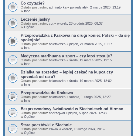
Co czytacie?
Ostatni post autor:
admiratorka
«
poniedziałek, 2 marca 2026, 13:19
w
Inne
Leczenie jaskry
Ostatni post autor:
cut
«
wtorek, 23 grudnia 2025, 08:37
w
Ogólne
Przeprowadzka z Krakowa na drugi koniec Polski – da się
spokojnie!
Ostatni post autor:
baletniczka
«
piątek, 21 marca 2025, 19:27
w
Inne
Medyczna marihuana a sport – czy ktoś stosuje?
Ostatni post autor:
baletniczka
«
środa, 19 marca 2025, 19:15
w
Inne
Działka na sprzedaż – lepiej czekać na kupca czy
sprzedać od razu?
Ostatni post autor:
baletniczka
«
środa, 19 marca 2025, 18:02
w
Inne
Przeprowadzka do Krakowa
Ostatni post autor:
baletniczka
«
sobota, 1 lutego 2025, 13:27
w
Inne
Bezprzewodowy światłowód w Siechnicach od Airmax
Ostatni post autor:
andrzejwol
«
piątek, 5 lipca 2024, 12:33
w
Ogólne
Stare pocztówki z Siechnic
Ostatni post autor:
Pawlik
«
wtorek, 13 lutego 2024, 20:52
w
Ogólne