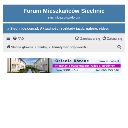
Forum Mieszkańców Siechnic
siechnice.com.pl/forum
Siechnice.com.pl: Aktualności, rozkłady jazdy, galerie, video.
FAQ
Zarejestruj się
Zaloguj się
S
Strona główna
Szukaj
Tematy bez odpowiedzi
z
u
k
a
j