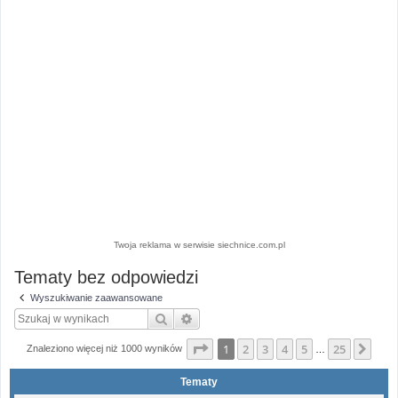
Twoja reklama w serwisie siechnice.com.pl
Tematy bez odpowiedzi
Wyszukiwanie zaawansowane
Szukaj
Wyszukiwanie zaawansowane
Strona
1
z
25
1
2
3
4
5
25
Nas
Znaleziono więcej niż 1000 wyników
…
Tematy