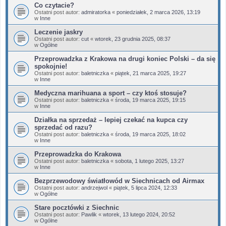
Co czytacie?
Ostatni post autor:
admiratorka
«
poniedziałek, 2 marca 2026, 13:19
w
Inne
Leczenie jaskry
Ostatni post autor:
cut
«
wtorek, 23 grudnia 2025, 08:37
w
Ogólne
Przeprowadzka z Krakowa na drugi koniec Polski – da się
spokojnie!
Ostatni post autor:
baletniczka
«
piątek, 21 marca 2025, 19:27
w
Inne
Medyczna marihuana a sport – czy ktoś stosuje?
Ostatni post autor:
baletniczka
«
środa, 19 marca 2025, 19:15
w
Inne
Działka na sprzedaż – lepiej czekać na kupca czy
sprzedać od razu?
Ostatni post autor:
baletniczka
«
środa, 19 marca 2025, 18:02
w
Inne
Przeprowadzka do Krakowa
Ostatni post autor:
baletniczka
«
sobota, 1 lutego 2025, 13:27
w
Inne
Bezprzewodowy światłowód w Siechnicach od Airmax
Ostatni post autor:
andrzejwol
«
piątek, 5 lipca 2024, 12:33
w
Ogólne
Stare pocztówki z Siechnic
Ostatni post autor:
Pawlik
«
wtorek, 13 lutego 2024, 20:52
w
Ogólne