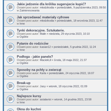
Jakie jedzenie dla królika sugerujecie kupić?
Ostatni post autor:
mlodzikodia
«
poniedziałek, 9 października 2023, 09:50
w
Zainteresowania
Jak sprzedawać materiały cyfrowe
Ostatni post autor:
mlodzikodia
«
poniedziałek, 18 września 2023, 11:47
w
Inne
Tynki dekoracyjne. Sztukaterie.
Ostatni post autor:
Malin
«
niedziela, 29 stycznia 2023, 10:10
w
Ogólne
Pytanie do rodziców
Ostatni post autor:
kasian12
«
poniedziałek, 5 grudnia 2022, 11:24
w
Inne
Podłoga - jakie panele?
Ostatni post autor:
MaciekLll
«
środa, 18 maja 2022, 21:37
w
Ogólne
Sposoby na pchły u zwierząt
Ostatni post autor:
Karla
«
poniedziałek, 24 stycznia 2022, 16:07
w
Ogólne
Break-up
Ostatni post autor:
Jasy
«
wtorek, 18 stycznia 2022, 01:09
w
Ogólne
Najlepsze kursy
Ostatni post autor:
astalavist
«
wtorek, 14 grudnia 2021, 23:58
w
Inne
Okna do kuchni