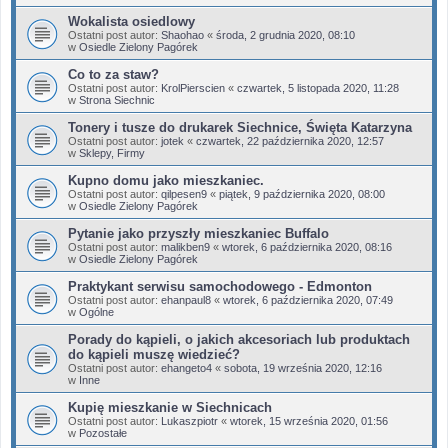
Wokalista osiedlowy
Ostatni post autor:
Shaohao
«
środa, 2 grudnia 2020, 08:10
w
Osiedle Zielony Pagórek
Co to za staw?
Ostatni post autor:
KrolPierscien
«
czwartek, 5 listopada 2020, 11:28
w
Strona Siechnic
Tonery i tusze do drukarek Siechnice, Święta Katarzyna
Ostatni post autor:
jotek
«
czwartek, 22 października 2020, 12:57
w
Sklepy, Firmy
Kupno domu jako mieszkaniec.
Ostatni post autor:
qilpesen9
«
piątek, 9 października 2020, 08:00
w
Osiedle Zielony Pagórek
Pytanie jako przyszły mieszkaniec Buffalo
Ostatni post autor:
malikben9
«
wtorek, 6 października 2020, 08:16
w
Osiedle Zielony Pagórek
Praktykant serwisu samochodowego - Edmonton
Ostatni post autor:
ehanpaul8
«
wtorek, 6 października 2020, 07:49
w
Ogólne
Porady do kąpieli, o jakich akcesoriach lub produktach
do kąpieli muszę wiedzieć?
Ostatni post autor:
ehangeto4
«
sobota, 19 września 2020, 12:16
w
Inne
Kupię mieszkanie w Siechnicach
Ostatni post autor:
Lukaszpiotr
«
wtorek, 15 września 2020, 01:56
w
Pozostałe