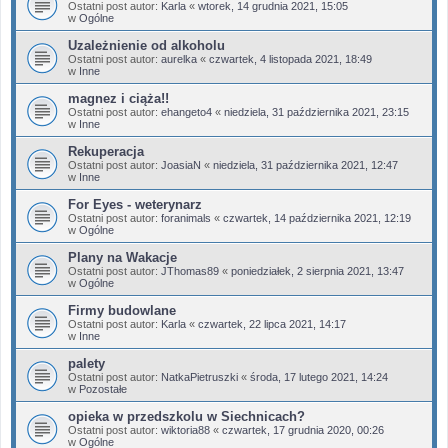
Ostatni post autor:
Karla
«
wtorek, 14 grudnia 2021, 15:05
w
Ogólne
Uzależnienie od alkoholu
Ostatni post autor:
aurelka
«
czwartek, 4 listopada 2021, 18:49
w
Inne
magnez i ciąża!!
Ostatni post autor:
ehangeto4
«
niedziela, 31 października 2021, 23:15
w
Inne
Rekuperacja
Ostatni post autor:
JoasiaN
«
niedziela, 31 października 2021, 12:47
w
Inne
For Eyes - weterynarz
Ostatni post autor:
foranimals
«
czwartek, 14 października 2021, 12:19
w
Ogólne
Plany na Wakacje
Ostatni post autor:
JThomas89
«
poniedziałek, 2 sierpnia 2021, 13:47
w
Ogólne
Firmy budowlane
Ostatni post autor:
Karla
«
czwartek, 22 lipca 2021, 14:17
w
Inne
palety
Ostatni post autor:
NatkaPietruszki
«
środa, 17 lutego 2021, 14:24
w
Pozostałe
opieka w przedszkolu w Siechnicach?
Ostatni post autor:
wiktoria88
«
czwartek, 17 grudnia 2020, 00:26
w
Ogólne