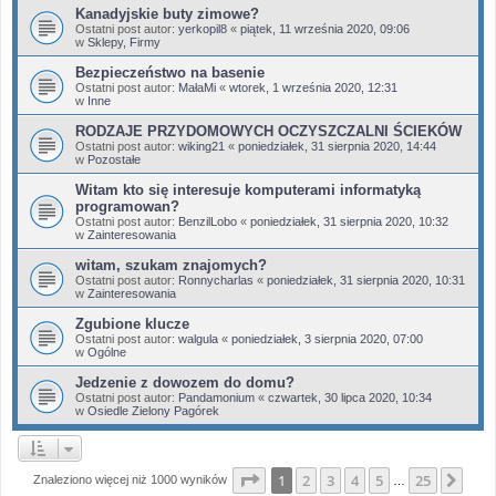
Kanadyjskie buty zimowe?
Ostatni post autor:
yerkopil8
«
piątek, 11 września 2020, 09:06
w
Sklepy, Firmy
Bezpieczeństwo na basenie
Ostatni post autor:
MałaMi
«
wtorek, 1 września 2020, 12:31
w
Inne
RODZAJE PRZYDOMOWYCH OCZYSZCZALNI ŚCIEKÓW
Ostatni post autor:
wiking21
«
poniedziałek, 31 sierpnia 2020, 14:44
w
Pozostałe
Witam kto się interesuje komputerami informatyką
programowan?
Ostatni post autor:
BenzilLobo
«
poniedziałek, 31 sierpnia 2020, 10:32
w
Zainteresowania
witam, szukam znajomych?
Ostatni post autor:
Ronnycharlas
«
poniedziałek, 31 sierpnia 2020, 10:31
w
Zainteresowania
Zgubione klucze
Ostatni post autor:
walgula
«
poniedziałek, 3 sierpnia 2020, 07:00
w
Ogólne
Jedzenie z dowozem do domu?
Ostatni post autor:
Pandamonium
«
czwartek, 30 lipca 2020, 10:34
w
Osiedle Zielony Pagórek
Strona
1
z
25
1
2
3
4
5
25
Nas
Znaleziono więcej niż 1000 wyników
…